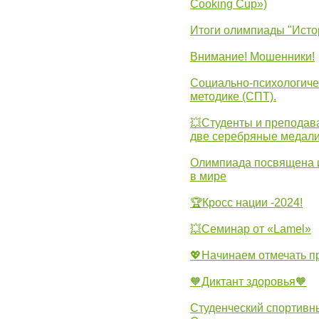
Cooking Cup»)
Итоги олимпиады "Исто
Внимание! Мошенники!
Социально-психологиче
методике (СПТ).
💥Студенты и преподав
две серебряные медали
Олимпиада посвящена и
в мире
🏆Кросс нации -2024!
💥Семинар от «Lamel»
💖Начинаем отмечать 
🧡Диктант здоровья🧡
Студенческий спортивны