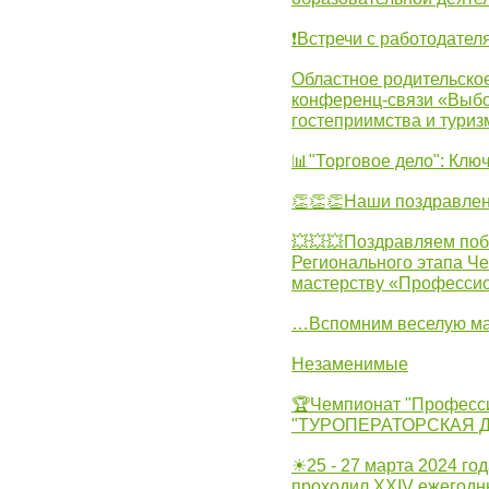
❗Встречи с работодател
Областное родительско
конференц-связи «Выбо
гостеприимства и туриз
📊"Торговое дело": Клю
👏👏👏Наши поздравлен
💥💥💥Поздравляем поб
Регионального этапа Ч
мастерству «Професси
…Вспомним веселую м
Незаменимые
🏆Чемпионат "Професс
"ТУРОПЕРАТОРСКАЯ 
☀25 - 27 марта 2024 год
проходил XXIV ежегодн