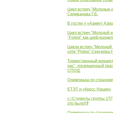
Цикл встреч "Молодые 
Селиванова Г.Б.
В гостях у «Азимут Аэр
Цикл встреч "Молодой и
"Forest" как шеф-кондит
Цикла встреч "Молодой 
сети "Робек" Сергеева Н
Торжественный концерт
нас", посвященный пра
СПО👏
Олимпиада по странов
ЕТЭТ и «Кросс Нации»
👉Студенты группы 1ТГу
это было‼❓
Олимпиада по странов