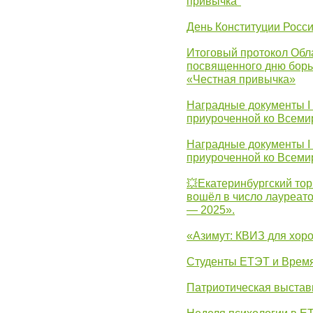
привычка"
День Конституции Росс
Итоговый протокол Обла
посвященного дню борь
«Честная привычка»
Наградные документы I
приуроченной ко Всеми
Наградные документы I
приуроченной ко Всеми
💥Екатеринбургский тор
вошёл в число лауреат
— 2025».
«Азимут: КВИЗ для хор
Студенты ЕТЭТ и Врем
Патриотическая выста