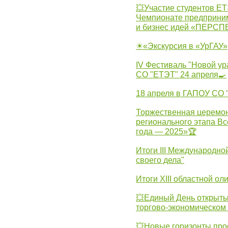
💥Участие студентов Е
Чемпионате предпринима
и бизнес идей «ПЕРС
☀«Экскурсия в «УрГАУ»
IV Фестиваль "Новой ур
СО "ЕТЭТ" 24 апреля🍳
18 апреля в ГАПОУ СО
Торжественная церемон
регионального этапа Вс
года — 2025»🏆
Итоги III Международн
своего дела"
Итоги XIII областной о
💥Единый День открыты
торгово-экономическом 
💥Новые горизонты про