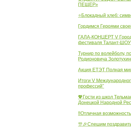
ПЕЩЕР»
⭐Блокадный хлеб: симв
Гордимся Героями свое
ГАЛА-КОНЦЕРТ V Городс
фестиваля Талант-ШОУ
Турнир по волейболу, 
Родионовича Золотухи
Акция ЕТЭТ Полная мис
Итоги V Международног
профессий"
💖Гости из школ Тельма
Донецкой Народной Рес
‼Отличная возможность 
🎊🎉Спешим поздравит