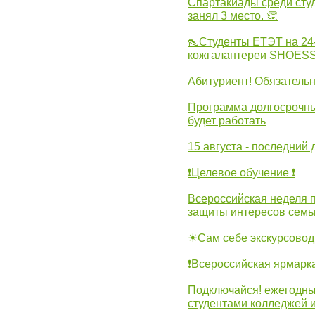
Спартакиады среди сту
занял 3 место. 👏
👠Студенты ЕТЭТ на 24
кожгалантереи SHOES
Абитуриент! Обязательн
Программа долгосрочных
будет работать
15 августа - последний 
❗Целевое обучение ❗
Всероссийская неделя 
защиты интересов семь
☀Сам себе экскурсовод
❗Всероссийская ярмарк
Подключайся! ежегодны
студентами колледжей 