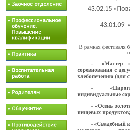
Заочное отделение
43.02.15 «Пов
Профессиональное
43.01.09 
обучение.
Повышение
квалификации
В рамках фестиваля б
н
Практика
-
«Мастер 
соревнования с дег
Воспитательная
хлебопечению (для с
работа
-
«Пиро
Родителям
индивидуальные соре
-
«Осень золот
Общежитие
пищевых продуктов
-
«Свадебный 
Противодействие