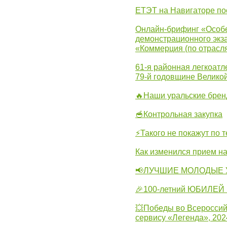
ЕТЭТ на Навигаторе по
Онлайн-брифинг «Особе
демонстрационного экза
«Коммерция (по отрасл
61-я районная легкоатл
79-й годовщине Велико
🔥Наши уральские бре
🥣Контрольная закупка
⚡Такого не покажут по т
Как изменился прием на
📢ЛУЧШИЕ МОЛОДЫЕ 
🎉100-летний ЮБИЛЕЙ 
💥Победы во Всероссий
сервису «Легенда», 202