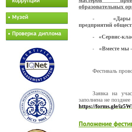
мастеров произ
коррупции
образовательных ор
Музей
-
«Дары
предприятий общест
Проверка диплома
-
«Сервис-кла
«Вместе мы –
-
Фестиваль про
Заявка на уча
заполнена не позднее
https://forms.gle/i
Положение фести