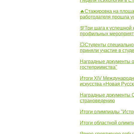
Неделя психологии в Е
🔥Стажировка на площа
работодателя прошла у
💯Три шага к успешной 
профильных мероприят
💥Студенты специально
приняли участие в студ
Наградные документы о
гостеприимства"
Итоги XIV Международн
искусства «Новая Русск
Наградные документы 
страноведению
Итоги олимпиады "Исто
Итоги областной олимп
Яркое спортивное собы