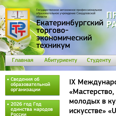
Государственное автономное профессиональное
П
образовательное учреждение Свердловской
области
Екатеринбургский
30
торгово-
экономический
техникум
Главная
Абитуриенту
Студенту
Сведения об
IX Междунар
образовательной
организации
«Мастерство,
молодых в к
2026 год Год
единства народов
искусстве» «U
России