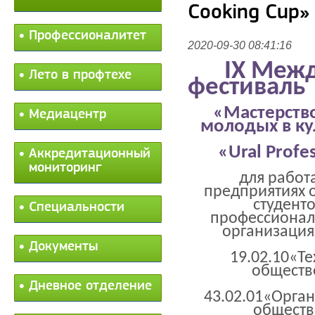
Cooking Cup»
Профессионалитет
2020-09-30 08:41:16
IX Меж
Лето в профтехе
фестиваль
«Мастерство
Медиацентр
молодых в ку
«
Ural
Profes
Аккредитационный
мониторинг
для рабо
предприятиях 
студент
Специальности
профессионал
организация
Документы
19.02.10«Т
обществ
Дневное отделение
43.02.01«Орга
обществ