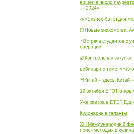
вошёл в число лауреат
— 2024».
📣«Бизнес-баттл для м
💥Новые знакомства. А
⭐Встреча студентов с у
операции
🎁Контрольная закупка
вебинар по теме: «Нало
⛩Китай – здесь, Китай 
19 октября ЕТЭТ откры
Уже завтра в ЕТЭТ Еди
Кулинарные таланты
XIII Международный фес
поиск молодых в кулинар