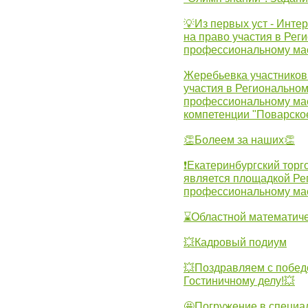
💡Из первых уст - Инте
на право участия в Рег
профессиональному ма
Жеребьевка участников 
участия в Регионально
профессиональному ма
компетенции "Поварско
👏Болеем за наших👏
❗Екатеринбургский торг
является площадкой Ре
профессиональному ма
⌛Областной математиче
💥Кадровый подиум
💥Поздравляем с побед
Гостиничному делу!💥
🤩Погружение в специа