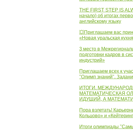
THE FIRST STEP IS AL
начало) об итогах перво
английскому языку
💥Приглашаем вас прин
«Новая уральская кухн
3 место в Межрегионал
подготовки кадров в с
индустрий»
Приглашаем всех к учас
"Олимп знаний". Задан
ИТОГИ. МЕЖДУНАРО
МАТЕМАТИЧЕСКАЯ ОЛ
ИДУЩИЙ, А МАТЕМАТ
Пора взлетать! Карьер
Кольцово» и «Кейтерин
Итоги олимпиады "Самы