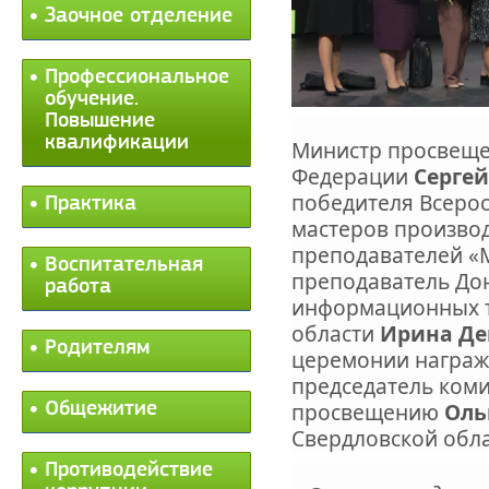
Заочное отделение
Профессиональное
обучение.
Повышение
квалификации
Министр просвеще
Федерации
Сергей
победителя Всерос
Практика
мастеров произво
преподавателей «М
Воспитательная
преподаватель До
работа
информационных т
области
Ирина Де
Родителям
церемонии награж
председатель коми
просвещению
Оль
Общежитие
Свердловской обл
Противодействие