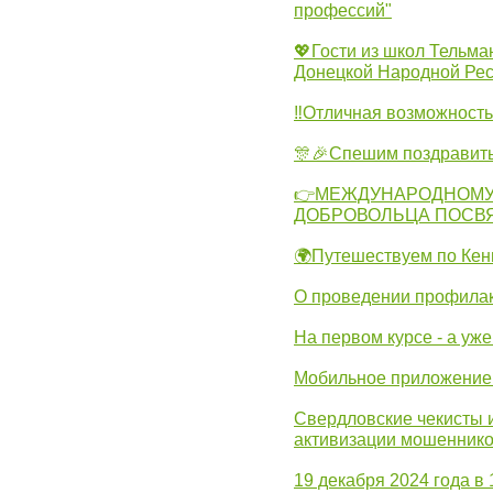
профессий"
💖Гости из школ Тельма
Донецкой Народной Рес
‼Отличная возможность 
🎊🎉Спешим поздравит
👉МЕЖДУНАРОДНОМУ
ДОБРОВОЛЬЦА ПОСВ
🌍Путешествуем по Кен
О проведении профилак
На первом курсе - а уж
Мобильное приложение 
Свердловские чекисты 
активизации мошеннико
19 декабря 2024 года в