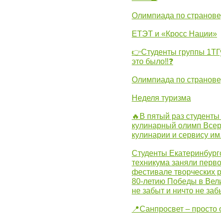
Олимпиада по странов
ЕТЭТ и «Кросс Нации»
👉Студенты группы 1ТГу
это было‼❓
Олимпиада по странов
Неделя туризма
🔥В пятый раз студенты
кулинарный олимп Всер
кулинарии и сервису им
Студенты Екатеринбургс
техникума заняли перво
фестивале творческих 
80-летию Победы в Вел
не забыт и ничто не за
📍Санпросвет – просто 