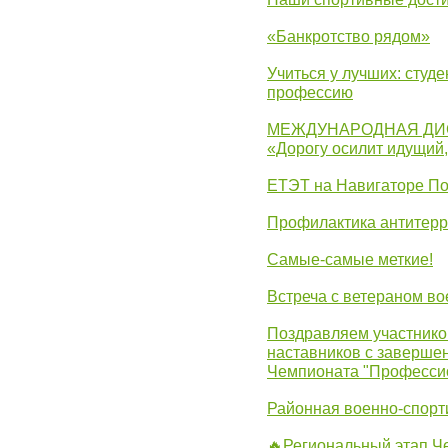
«Банкротство рядом»
Учиться у лучших: студ
профессию
МЕЖДУНАРОДНАЯ ДИ
«Дорогу осилит идущий
ЕТЭТ на Навигаторе П
Профилактика антитерр
Самые-самые меткие!
Встреча с ветераном в
Поздравляем участников
наставников с заверше
Чемпионата "Професси
Районная военно-спорт
🔥Региональный этап 