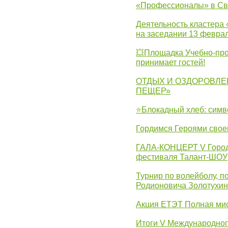
«Профессионалы» в Св
Деятельность кластера 
на заседании 13 февра
💥Площадка Учебно-про
принимает гостей!
ОТДЫХ И ОЗДОРОВЛЕ
ПЕЩЕР»
⭐Блокадный хлеб: симв
Гордимся Героями свое
ГАЛА-КОНЦЕРТ V Городс
фестиваля Талант-ШОУ
Турнир по волейболу, 
Родионовича Золотухи
Акция ЕТЭТ Полная мис
Итоги V Международног