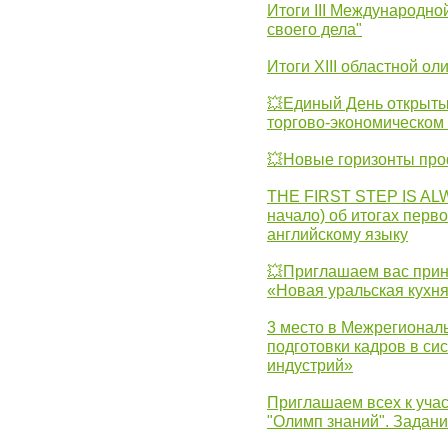
Итоги III Международн
своего дела"
Итоги XIII областной о
💥Единый День открыты
торгово-экономическом 
💥Новые горизонты про
THE FIRST STEP IS AL
начало) об итогах перво
английскому языку
💥Приглашаем вас прин
«Новая уральская кухн
3 место в Межрегионал
подготовки кадров в с
индустрий»
Приглашаем всех к учас
"Олимп знаний". Задан