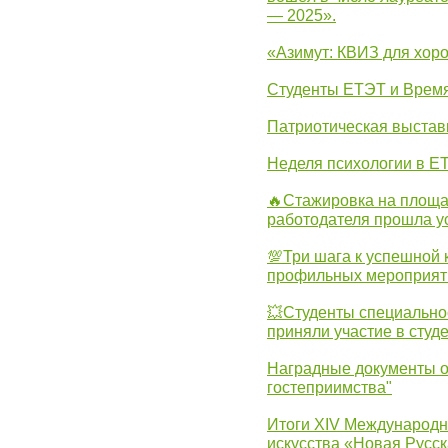
— 2025».
«Азимут: КВИЗ для хор
Студенты ЕТЭТ и Врем
Патриотическая выста
Неделя психологии в Е
🔥Стажировка на площа
работодателя прошла у
💯Три шага к успешной 
профильных мероприят
💥Студенты специально
приняли участие в студ
Наградные документы о
гостеприимства"
Итоги XIV Международн
искусства «Новая Русск