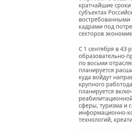
кратчайшие сроки 
субъектах Россий
востребованными
кадрами под потр
секторов экономик
С 1 сентября в 43 
образовательно-п
по восьми отрасля
планируется расш
куда войдут напр
крупного работода
планируется вклю
реабилитационной
сферы, туризма и с
информационно-к
технологий, креат