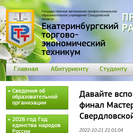
Государственное автономное профессиональное
П
образовательное учреждение Свердловской
области
Екатеринбургский
30
торгово-
экономический
техникум
Главная
Абитуриенту
Студенту
Сведения об
Давайте вспо
образовательной
организации
финал Мастер
Свердловско
2026 год Год
единства народов
2022-10-21 21:01:04
России