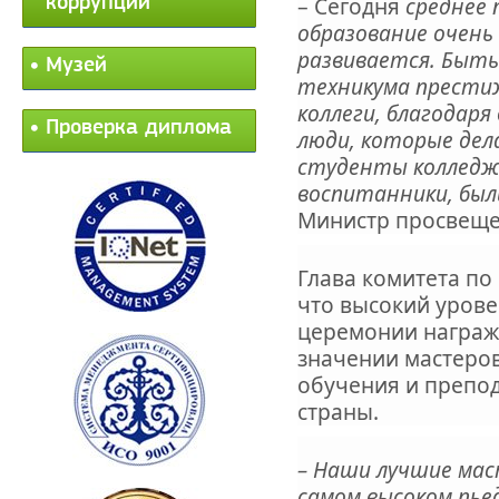
­– Сегодня
среднее 
коррупции
образование очен
развивается. Быть
Музей
техникума престиж
коллеги, благодаря
Проверка диплома
люди, которые дел
студенты колледжа
воспитанники, был
Министр просвеще
Глава комитета по
что высокий урове
церемонии награж
значении мастеро
обучения и препо
страны.
­– Наши лучшие ма
самом высоком пье