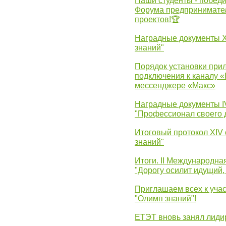
Наши студенты - победи
Форума предпринимател
проектов!🏆
Наградные документы 
знаний"
Порядок установки при
подключения к каналу 
мессенджере «Макс»
Наградные документы 
"Профессионал своего 
Итоговый протокол XIV
знаний"
Итоги. II Международн
"Дорогу осилит идущий,
Приглашаем всех к уча
"Олимп знаний"!
ЕТЭТ вновь занял лид