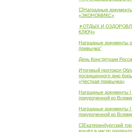
💥Наградные документы
«ЭКОНОМИКС»
☀ОТДЫХ И ОЗДОРОВЛ
КЛЮЧ»
Наградные документы о
привычка"
День Конституции Росс
Итоговый протокол Обла
посвященного дню борь
«Честная привычка»
Наградные документы I
приуроченной ко Всеми
Наградные документы I
приуроченной ко Всеми
💥Екатеринбургский тор
вошёл в число лауреат