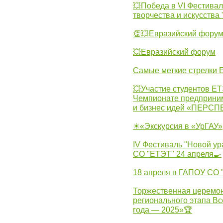
💥Победа в VI Фестивал
творчества и искусства
👏💥Евразийский фору
💥Евразийский форум
Самые меткие стрелки Е
💥Участие студентов Е
Чемпионате предпринима
и бизнес идей «ПЕРС
☀«Экскурсия в «УрГАУ»
IV Фестиваль "Новой ур
СО "ЕТЭТ" 24 апреля🍳
18 апреля в ГАПОУ СО
Торжественная церемон
регионального этапа Вс
года — 2025»🏆