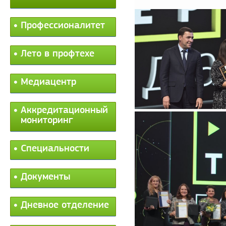
Профессионалитет
Лето в профтехе
Медиацентр
Аккредитационный
мониторинг
Специальности
Документы
Дневное отделение