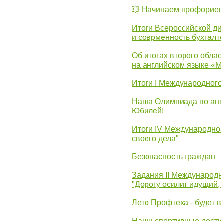
💥 Начинаем профорие
Итоги Всероссийской д
и соврменность бухгалт
Об итогах второго облас
на английском языке «
Итоги I Международног
Наша Олимпиада по анг
Юбилей!
Итоги IV Международн
своего дела"
Безопасность граждан
Задания II Международ
"Дорогу осилит идущий,
Лето Профтеха - будет 
Наши спортивные дост