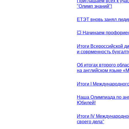
Приглашаем всех к уча
"Олимп знаний"!
ЕТЭТ вновь занял лид
💥 Начинаем профорие
Итоги Всероссийской д
и соврменность бухгалт
Об итогах второго облас
на английском языке «
Итоги I Международног
Наша Олимпиада по анг
Юбилей!
Итоги IV Международн
своего дела"