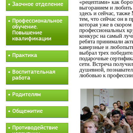
«рецептами» как боро
Заочное отделение
выгоранием и любить 
здесь и сейчас, также
тем, что сейчас он в 
Профессиональное
которая уже в скором
обучение.
профессиональных кру
Повышение
конкурс на самый луч
квалификации
ребята принимали акт
каверзные и любопытн
выбрал трех победит
Практика
подарочные сертифик
сети. Встреча получи
душевной, познавател
Воспитательная
любовью к профессии
работа
Родителям
Общежитие
Противодействие