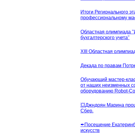
Итоги Регионального эт
профессиональному ма
Областная олимпиада "
бухгалтерского учета"
XIII Областная олимпиа
Декада по правам Потре
Обучающий мастер-клас
от наших неизменных с
оборудованию Robot-C
💥Джндоян Марина прош
Сбер.
✒Посещение Екатеринбу
искусств