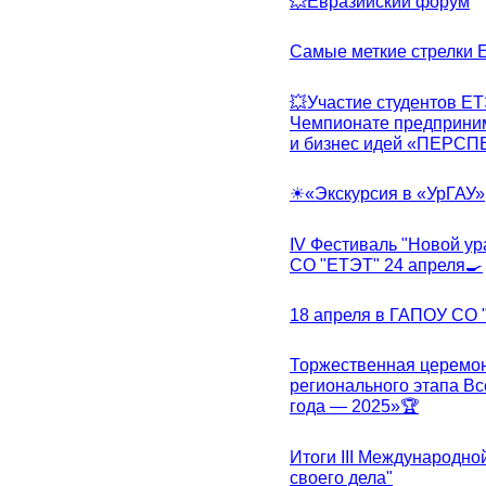
💥Евразийский форум
Самые меткие стрелки Е
💥Участие студентов Е
Чемпионате предпринима
и бизнес идей «ПЕРС
☀«Экскурсия в «УрГАУ»
IV Фестиваль "Новой ур
СО "ЕТЭТ" 24 апреля🍳
18 апреля в ГАПОУ СО
Торжественная церемон
регионального этапа Вс
года — 2025»🏆
Итоги III Международн
своего дела"