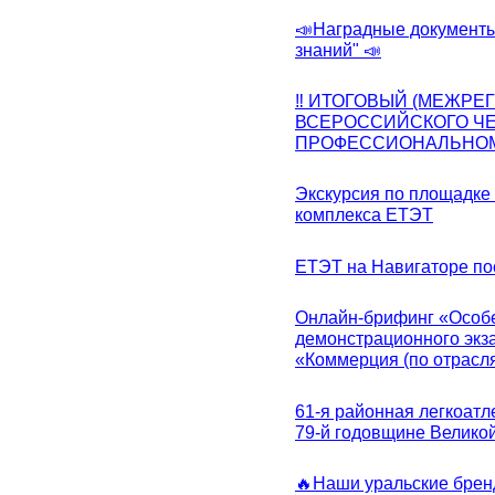
📣Наградные документы
знаний" 📣
‼ ИТОГОВЫЙ (МЕЖРЕ
ВСЕРОССИЙСКОГО Ч
ПРОФЕССИОНАЛЬНОМУ 
Экскурсия по площадке
комплекса ЕТЭТ
ЕТЭТ на Навигаторе по
Онлайн-брифинг «Особе
демонстрационного экза
«Коммерция (по отрасл
61-я районная легкоатл
79-й годовщине Велико
🔥Наши уральские бре