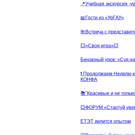
📍Учебная экскурсия -у
📖Гости из «УрГАУ»
🌺Встреча с представит
💥«Своя игра»💥
Бинарный урок: «Суд н
❗ Продолжаем Неделю к
КОНФА
📚"Красивые и не тольк
💥ФОРУМ «Стартуй уве
ЕТЭТ делится опытом