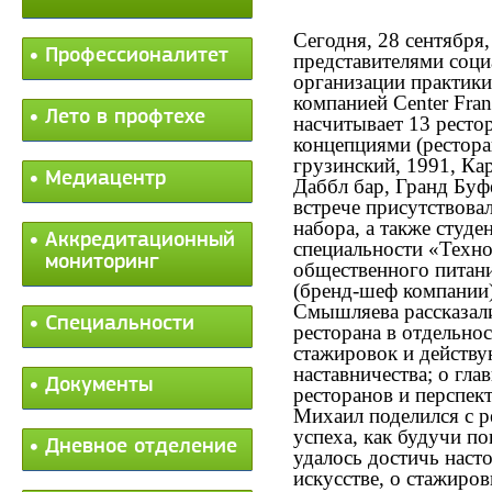
Сегодня, 28 сентября,
Профессионалитет
представителями соци
организации практики
компанией Center Fran
Лето в профтехе
насчитывает 13 ресто
концепциями (ресто
грузинский, 1991, Ка
Медиацентр
Даббл бар, Гранд Буф
встрече присутствова
набора, а также студ
Аккредитационный
специальности «Техн
мониторинг
общественного питан
(бренд-шеф компании)
Смышляева рассказал
Специальности
ресторана в отдельно
стажировок и действ
наставничества; о гл
Документы
ресторанов и перспек
Михаил поделился с р
успеха, как будучи по
Дневное отделение
удалось достичь наст
искусстве, о стажиров