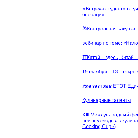
⭐Встреча студентов с у
операции
🎁Контрольная закупка
вебинар по теме: «Нало
⛩Китай – здесь, Китай 
19 октября ЕТЭТ откры
Уже завтра в ЕТЭТ Еди
Кулинарные таланты
XIII Международный фес
поиск молодых в кулинар
Cooking Cup»)