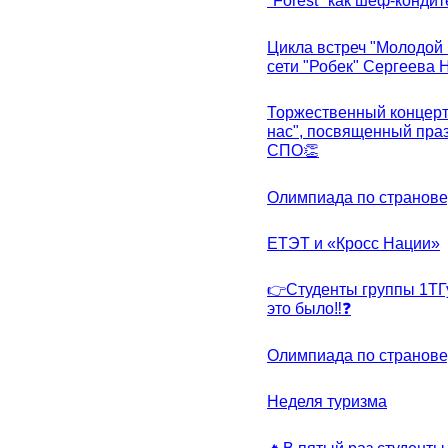
"Forest" как шеф-кондит
Цикла встреч "Молодой 
сети "Робек" Сергеева Н
Торжественный концерт
нас", посвященный пра
СПО👏
Олимпиада по странов
ЕТЭТ и «Кросс Нации»
👉Студенты группы 1ТГу
это было‼❓
Олимпиада по странов
Неделя туризма