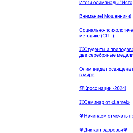
Итоги олимпиады "Исто
Внимание! Мошенники!
Социально-психологиче
методике (СПТ).
💥Студенты и преподав
две серебряные медали
Олимпиада посвящена и
в мире
🏆Кросс нации -2024!
💥Семинар от «Lamel»
💖Начинаем отмечать 
🧡Диктант здоровья🧡