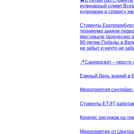
🔥В пятый раз студенты
кулинарный олимп Всер
кулинарии и сервису им
Студенты Екатеринбургс
техникума заняли перво
фестивале творческих 
80-летию Победы в Вел
не забыт и ничто не за
📍Санпросвет – просто 
Единый День знаний в 
Мероприятия сентября:
Студенты ЕТЭТ работаю
Конкурс рисунков на те
Мероприятие от Центр