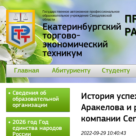
Государственное автономное профессиональное
образовательное учреждение Свердловской
П
области
Екатеринбургский
30
торгово-
экономический
техникум
Главная
Абитуриенту
Студенту
Сведения об
История успе
образовательной
организации
Аракелова и 
компании Cen
2026 год Год
единства народов
2022-09-29 10:40:43
России