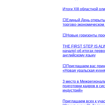
Итоги XIII областной о
💥Единый День открыты
торгово-экономическом 
💥Новые горизонты про
THE FIRST STEP IS AL
начало) об итогах перво
английскому языку
💥Приглашаем вас прин
«Новая уральская кухн
3 место в Межрегионал
подготовки кадров в с
индустрий»
Приглашаем всех к учас