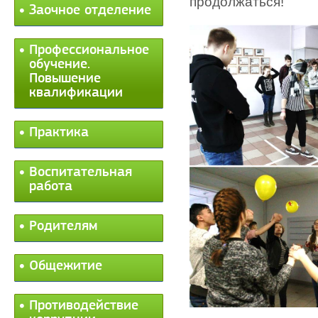
продолжаться!
Заочное отделение
Профессиональное
обучение.
Повышение
квалификации
Практика
Воспитательная
работа
Родителям
Общежитие
Противодействие