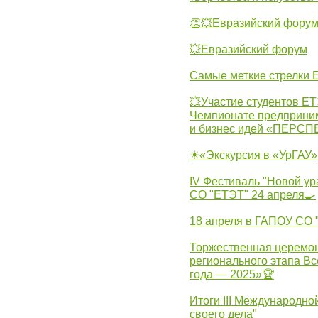
👏💥Евразийский фору
💥Евразийский форум
Самые меткие стрелки Е
💥Участие студентов Е
Чемпионате предпринима
и бизнес идей «ПЕРС
☀«Экскурсия в «УрГАУ»
IV Фестиваль "Новой ур
СО "ЕТЭТ" 24 апреля🍳
18 апреля в ГАПОУ СО
Торжественная церемон
регионального этапа Вс
года — 2025»🏆
Итоги III Международн
своего дела"