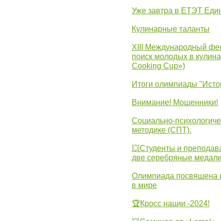
Уже завтра в ЕТЭТ Еди
Кулинарные таланты
XIII Международный фес
поиск молодых в кулинар
Cooking Cup»)
Итоги олимпиады "Исто
Внимание! Мошенники!
Социально-психологиче
методике (СПТ).
💥Студенты и преподав
две серебряные медали
Олимпиада посвящена и
в мире
🏆Кросс нации -2024!