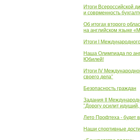
Итоги Всероссийской д
и соврменность бухгалт
Об итогах второго облас
на английском языке «
Итоги I Международног
Наша Олимпиада по анг
Юбилей!
Итоги IV Международн
своего дела"
Безопасность граждан
Задания II Международ
"Дорогу осилит идущий,
Лето Профтеха - будет 
Наши спортивные дост