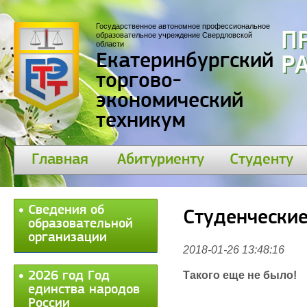
Государственное автономное профессиональное
П
образовательное учреждение Свердловской
области
Екатеринбургский
30
торгово-
экономический
техникум
Главная
Абитуриенту
Студенту
Сведения об
Студенческие
образовательной
организации
2018-01-26 13:48:16
2026 год Год
Такого еще не было!
единства народов
России