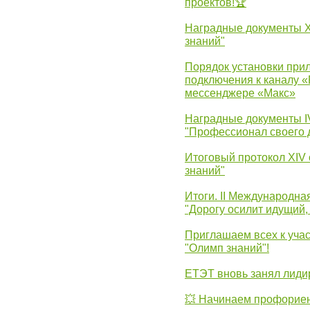
проектов!🏆
Наградные документы 
знаний"
Порядок установки при
подключения к каналу 
мессенджере «Макс»
Наградные документы 
"Профессионал своего 
Итоговый протокол XIV
знаний"
Итоги. II Международн
"Дорогу осилит идущий,
Приглашаем всех к уча
"Олимп знаний"!
ЕТЭТ вновь занял лид
💥 Начинаем профорие