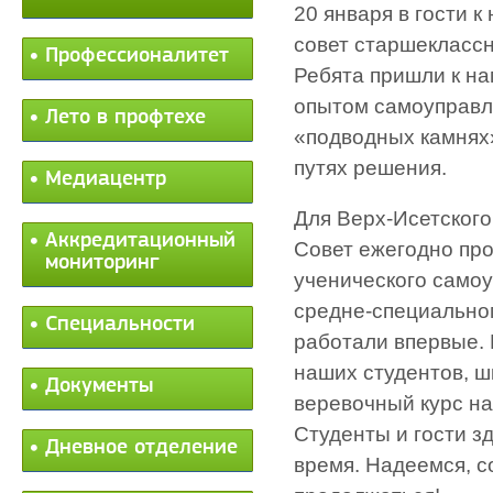
20 января в гости 
совет старшеклассн
Профессионалитет
Ребята пришли к на
опытом самоуправл
Лето в профтехе
«подводных камнях
путях решения.
Медиацентр
Для Верх-Исетского
Аккредитационный
Совет ежегодно про
мониторинг
ученического самоу
средне-специально
Специальности
работали впервые. 
наших студентов, ш
Документы
веревочный курс на
Студенты и гости з
Дневное отделение
время. Надеемся, с