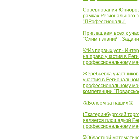
Соревнования Юниоров 
рамках Регионального 
"ПРофессионалы"
Приглашаем всех к учас
"Олимп знаний". Задан
💡Из первых уст - Инте
на право участия в Рег
профессиональному ма
Жеребьевка участников 
участия в Регионально
профессиональному ма
компетенции "Поварско
👏Болеем за наших👏
❗Екатеринбургский торг
является площадкой Ре
профессиональному ма
⌛Областной математиче