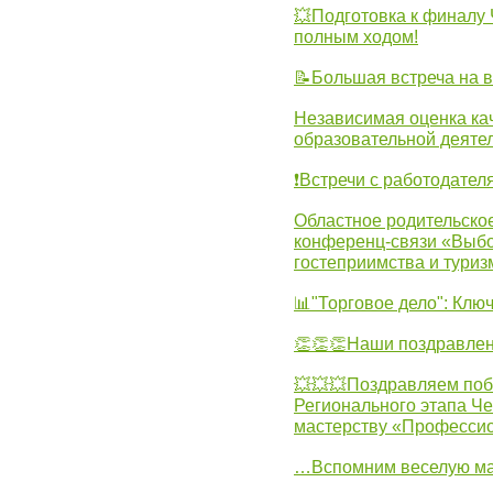
💥Подготовка к финал
полным ходом!
📝Большая встреча на 
Независимая оценка ка
образовательной деятел
❗Встречи с работодател
Областное родительско
конференц-связи «Выбо
гостеприимства и туриз
📊"Торговое дело": Клю
👏👏👏Наши поздравлен
💥💥💥Поздравляем поб
Регионального этапа Ч
мастерству «Професси
…Вспомним веселую м