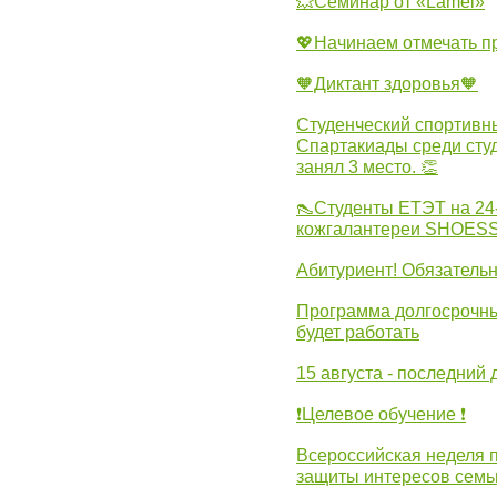
💥Семинар от «Lamel»
💖Начинаем отмечать 
🧡Диктант здоровья🧡
Студенческий спортивны
Спартакиады среди сту
занял 3 место. 👏
👠Студенты ЕТЭТ на 24
кожгалантереи SHOES
Абитуриент! Обязательн
Программа долгосрочных
будет работать
15 августа - последний 
❗Целевое обучение ❗
Всероссийская неделя 
защиты интересов семь