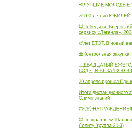
📢ЛУЧШИЕ МОЛОДЫЕ 
🎉100-летний ЮБИЛЕЙ 
💥Победы во Всероссий
сервису «Легенда», 202
💯лет ЕТЭТ. В новый в
👜Контрольная закупка
📊ДВАДЦАТЫЙ ЕЖЕГО
ВОДЫ, И БЕЗАЛКОГО
20 апреля прошел Един
Итоги дистанционного э
Олимп знаний
💥💥💥НАГРАЖДЕНИЕ!!!
💥Поздравляем Шалова 
Лолиту (группа 2К-3)