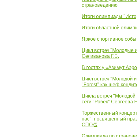
страноведению
Итоги олимпиады "Исто
Итоги областной олимп
Яркое спортивное собы
Цикл встреч "Молодые 
Селиванова Г.Б.
В гостях у «Азимут Аэр
Цикл встреч "Молодой и
"Forest" как шеф-кондит
Цикла встреч "Молодой 
сети "Робек" Сергеева Н
Торжественный концерт
нас", посвященный пра
СПО👏
Олимпиада по странов