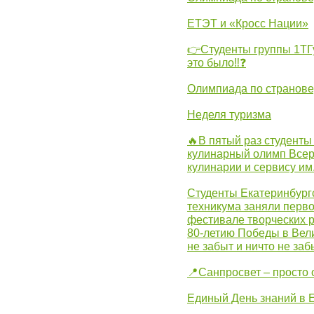
ЕТЭТ и «Кросс Нации»
👉Студенты группы 1ТГу
это было‼❓
Олимпиада по странов
Неделя туризма
🔥В пятый раз студенты
кулинарный олимп Всер
кулинарии и сервису им
Студенты Екатеринбургс
техникума заняли перво
фестивале творческих 
80-летию Победы в Вел
не забыт и ничто не за
📍Санпросвет – просто 
Единый День знаний в 