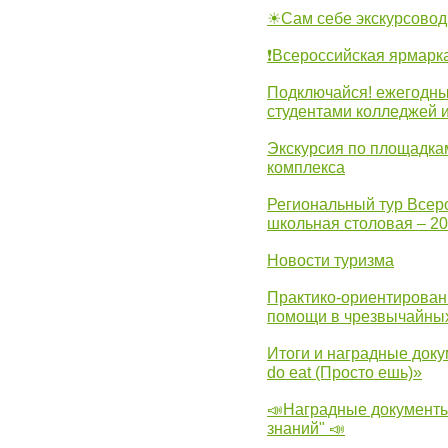
☀Сам себе экскурсовод
❗Всероссийская ярмарк
Подключайся! ежегодны
студентами колледжей 
Экскурсия по площадка
комплекса
Региональный тур Всер
школьная столовая – 2
Новости туризма
Практико-ориентирован
помощи в чрезвычайных
Итоги и наградные доку
do eat (Просто ешь)»
📣Наградные документы
знаний" 📣