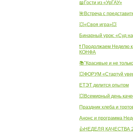
📖Гости из «УрГАУ»
🌺Встреча с представит
💥«Своя игра»💥
Бинарный урок: «Суд н
❗ Продолжаем Неделю к
КОНФА
📚"Красивые и не тольк
💥ФОРУМ «Стартуй уве
ЕТЭТ делится опытом
💥Всемирный день каче
Праздник хлеба и торто
Анонс и программа Нед
👍НЕДЕЛЯ КАЧЕСТВА 2