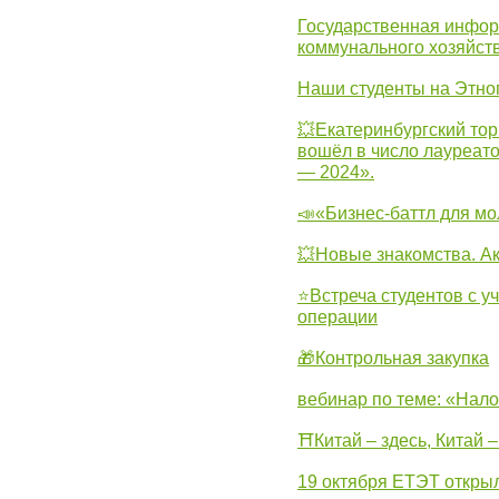
Государственная инфо
коммунального хозяйст
Наши студенты на Этно
💥Екатеринбургский тор
вошёл в число лауреат
— 2024».
📣«Бизнес-баттл для м
💥Новые знакомства. А
⭐Встреча студентов с у
операции
🎁Контрольная закупка
вебинар по теме: «Нало
⛩Китай – здесь, Китай 
19 октября ЕТЭТ откры