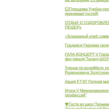
на заседании 13 февра
💥Площадка Учебно-про
принимает гостей!
ОТДЫХ И ОЗДОРОВЛЕ
ПЕЩЕР»
⭐Блокадный хлеб: симв
Гордимся Героями свое
ГАЛА-КОНЦЕРТ V Городс
фестиваля Талант-ШОУ
Турнир по волейболу, 
Родионовича Золотухи
Акция ЕТЭТ Полная мис
Итоги V Международног
профессий"
💖Гости из школ Тельма
Донецкой Народной Рес