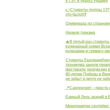
ЕТЭТ и «Кросс Нации»
👉Студенты группы 1ТГу
это было‼❓
Олимпиада по странов
Неделя туризма
🔥В пятый раз студенты
кулинарный олимп Всер
кулинарии и сервису им
Студенты Екатеринбургс
техникума заняли перво
фестивале творческих 
80-летию Победы в Вел
не забыт и ничто не за
📍Санпросвет – просто 
Единый День знаний в 
Мероприятия сентября: