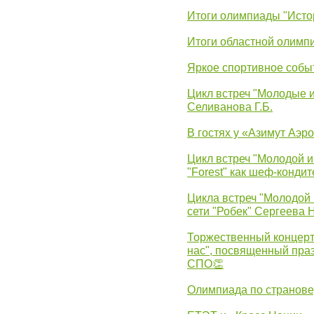
Итоги олимпиады "Исто
Итоги областной олимп
Яркое спортивное собы
Цикл встреч "Молодые 
Селиванова Г.Б.
В гостях у «Азимут Аэр
Цикл встреч "Молодой и
"Forest" как шеф-кондит
Цикла встреч "Молодой 
сети "Робек" Сергеева Н
Торжественный концерт
нас", посвященный пра
СПО👏
Олимпиада по странов