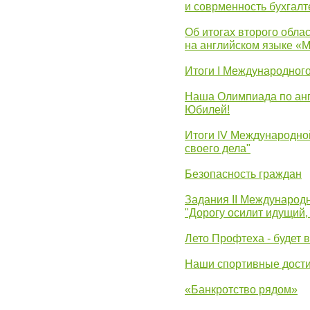
и соврменность бухгалт
Об итогах второго облас
на английском языке «
Итоги I Международног
Наша Олимпиада по анг
Юбилей!
Итоги IV Международн
своего дела"
Безопасность граждан
Задания II Международ
"Дорогу осилит идущий,
Лето Профтеха - будет 
Наши спортивные дост
«Банкротство рядом»