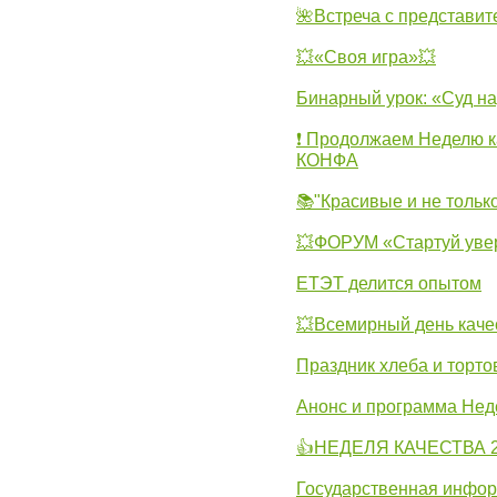
🌺Встреча с представит
💥«Своя игра»💥
Бинарный урок: «Суд н
❗ Продолжаем Неделю к
КОНФА
📚"Красивые и не тольк
💥ФОРУМ «Стартуй уве
ЕТЭТ делится опытом
💥Всемирный день каче
Праздник хлеба и торто
Анонс и программа Нед
👍НЕДЕЛЯ КАЧЕСТВА 2
Государственная инфо