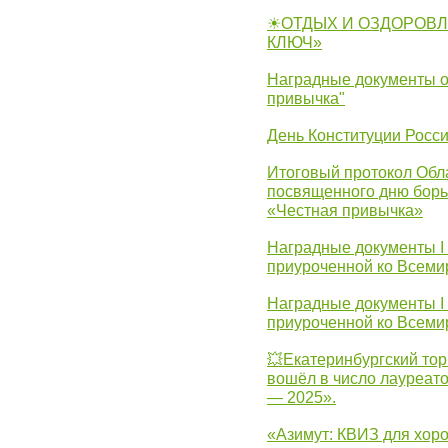
☀ОТДЫХ И ОЗДОРОВЛ
КЛЮЧ»
Наградные документы о
привычка"
День Конституции Росс
Итоговый протокол Обла
посвященного дню борь
«Честная привычка»
Наградные документы I
приуроченной ко Всеми
Наградные документы I
приуроченной ко Всеми
💥Екатеринбургский тор
вошёл в число лауреат
— 2025».
«Азимут: КВИЗ для хор