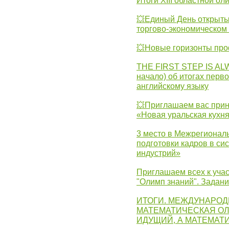
Итоги XIII областной о
💥Единый День открыты
торгово-экономическом 
💥Новые горизонты про
THE FIRST STEP IS AL
начало) об итогах перво
английскому языку
💥Приглашаем вас прин
«Новая уральская кухн
3 место в Межрегионал
подготовки кадров в с
индустрий»
Приглашаем всех к учас
"Олимп знаний". Задан
ИТОГИ. МЕЖДУНАРО
МАТЕМАТИЧЕСКАЯ ОЛ
ИДУЩИЙ, А МАТЕМАТ