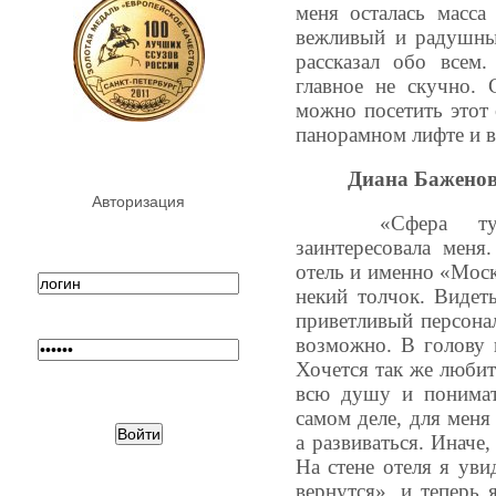
меня осталась масс
вежливый и радушны
рассказал обо всем
главное не скучно.
можно посетить этот 
панорамном лифте и в
Диана Бажено
Авторизация
«Сфера тур
заинтересовала меня
отель и именно «Моск
некий толчок. Видеть
приветливый персонал,
возможно. В голову 
Хочется так же любит
всю душу и понимат
самом деле, для меня 
а развиваться. Иначе
На стене отеля я уви
вернутся», и теперь 