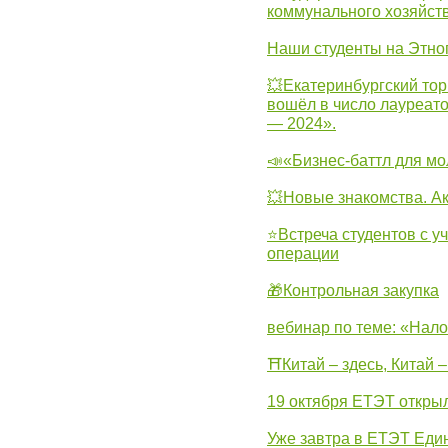
коммунального хозяйст
Наши студенты на Этно
💥Екатеринбургский тор
вошёл в число лауреат
— 2024».
📣«Бизнес-баттл для м
💥Новые знакомства. А
⭐Встреча студентов с у
операции
🎁Контрольная закупка
вебинар по теме: «Нало
⛩Китай – здесь, Китай 
19 октября ЕТЭТ откры
Уже завтра в ЕТЭТ Еди