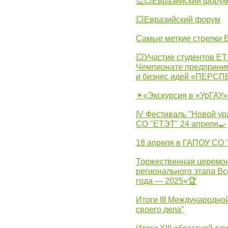
👏💥Евразийский фору
💥Евразийский форум
Самые меткие стрелки Е
💥Участие студентов Е
Чемпионате предпринима
и бизнес идей «ПЕРС
☀«Экскурсия в «УрГАУ»
IV Фестиваль "Новой ур
СО "ЕТЭТ" 24 апреля🍳
18 апреля в ГАПОУ СО
Торжественная церемон
регионального этапа Вс
года — 2025»🏆
Итоги III Международн
своего дела"