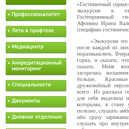
«Гостиничный сервис
экскурсии в от
Профессионалитет
Гостеприимный ге
Афонина Ирина Вале
специфике гостинично
Лето в профтехе
«Экскурсии это 
Медиацентр
после каждой из них
поразмышлять. Вчера
горка, и сказать, ч
Аккредитационный
сказать. Меня во
мониторинг
загорелась желание
больше. Красив
Специальности
дружелюбный персон
всего. Из рассказа г
для себя выделила н
Документы
которыми, я стану 
полезно, слушать амб
ибо сразу заряжаеш
Дневное отделение
слушать про внутрен