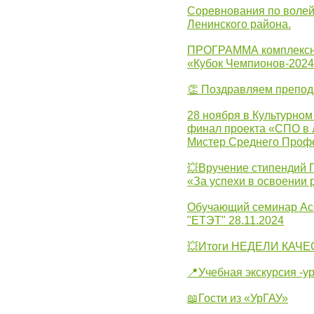
Соревнования по волей
Ленинского района.
ПРОГРАММА комплексно
«Кубок Чемпионов-202
👏 Поздравляем препо
28 ноября в Культурном
финал проекта «СПО в Л
Мистер Среднего Проф
💥Вручение стипендий 
«За успехи в освоении
Обучающий семинар Ас
"ЕТЭТ" 28.11.2024
💥Итоги НЕДЕЛИ КАЧЕС
📍Учебная экскурсия -у
📖Гости из «УрГАУ»