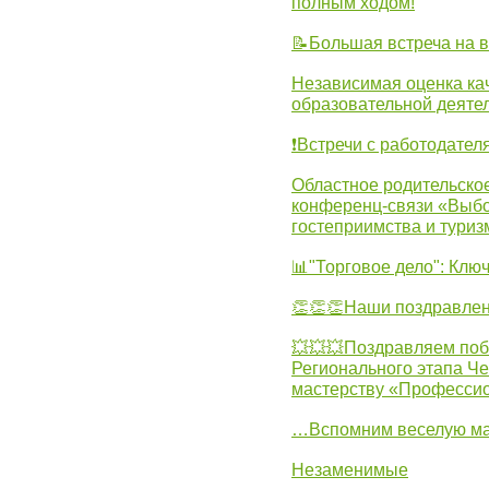
полным ходом!
📝Большая встреча на 
Независимая оценка ка
образовательной деятел
❗Встречи с работодател
Областное родительско
конференц-связи «Выбо
гостеприимства и туриз
📊"Торговое дело": Клю
👏👏👏Наши поздравлен
💥💥💥Поздравляем поб
Регионального этапа Ч
мастерству «Професси
…Вспомним веселую м
Незаменимые