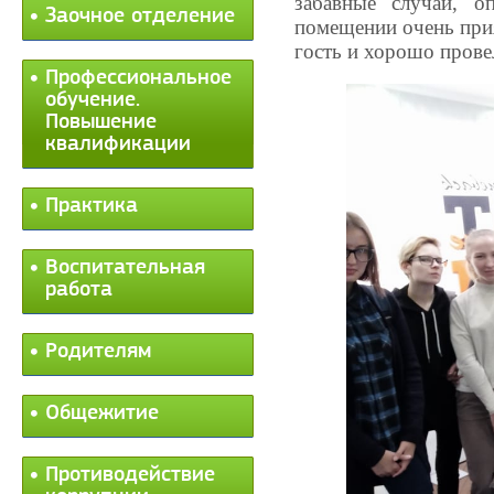
забавные случаи, о
Заочное отделение
помещении очень прия
гость и хорошо прове
Профессиональное
обучение.
Повышение
квалификации
Практика
Воспитательная
работа
Родителям
Общежитие
Противодействие