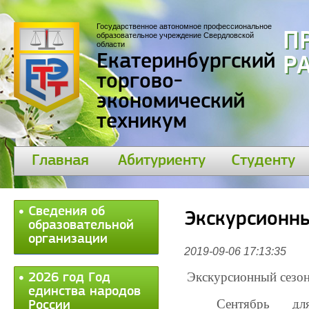
Государственное автономное профессиональное
П
образовательное учреждение Свердловской
области
Екатеринбургский
30
торгово-
экономический
техникум
Главная
Абитуриенту
Студенту
Сведения об
Экскурсионны
образовательной
организации
2019-09-06 17:13:35
Экскурсионный сезон
2026 год Год
единства народов
Сентябрь для
России