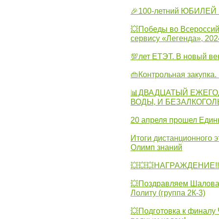
🎉100-летний ЮБИЛЕЙ 
💥Победы во Всероссий
сервису «Легенда», 202
💯лет ЕТЭТ. В новый в
👜Контрольная закупка
📊ДВАДЦАТЫЙ ЕЖЕГО
ВОДЫ, И БЕЗАЛКОГО
20 апреля прошел Един
Итоги дистанционного э
Олимп знаний
💥💥💥НАГРАЖДЕНИЕ!!!
💥Поздравляем Шалова 
Лолиту (группа 2К-3)
💥Подготовка к финал