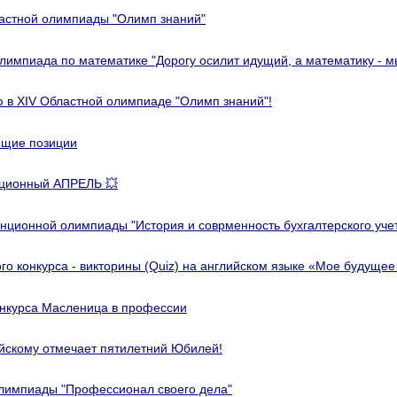
ластной олимпиады "Олимп знаний"
Олимпиада по математике "Дорогу осилит идущий, а математику - 
ю в XIV Областной олимпиаде "Олимп знаний"!
ющие позиции
ционный АПРЕЛЬ 💥
анционной олимпиады "История и соврменность бухгалтерского уче
ого конкурса - викторины (Quiz) на английском языке «Мое будуще
онкурса Масленица в профессии
йскому отмечает пятилетний Юбилей!
лимпиады "Профессионал своего дела"