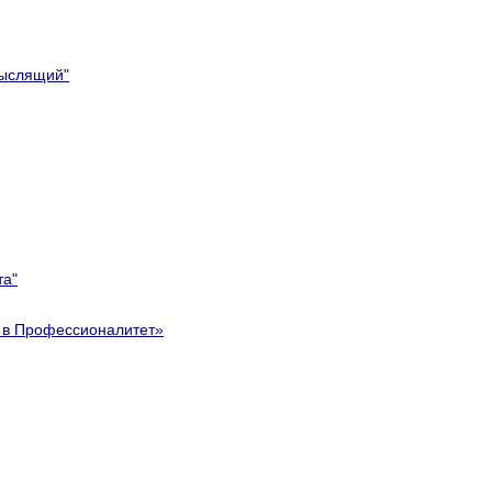
мыслящий"
та"
е в Профессионалитет»