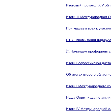
Итоговый протокол XIV об
Итоги. II Международная 
Приглашаем всех к участи
ЕТЭТ вновь занял лидиру
💥 Начинаем профориента
Итоги Всероссийской дист
Об итогах второго областн
Итоги I Международного к
Наша Олимпиада по англи
Итоги IV Международной о