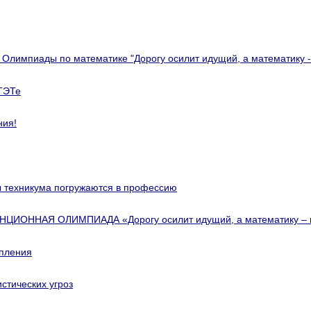
 Олимпиады по математике "Дорогу осилит идущий, а математику 
ЕТЭТе
ния!
ты техникума погружаются в профессию
ИОННАЯ ОЛИМПИАДА «Дорогу осилит идущий, а математику –
упления
стических угроз