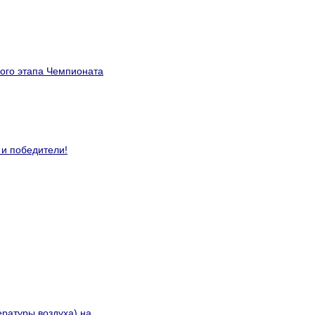
ного этапа Чемпионата
 и победители!
ратуры воздуха) на