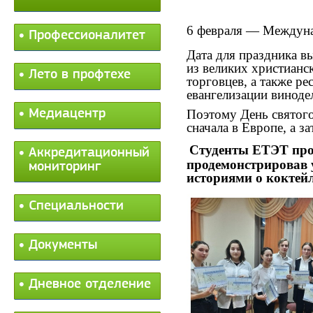
6 февраля — Междуна
Профессионалитет
Дата для праздника 
из великих христианс
Лето в профтехе
торговцев, а также р
евангелизации виноде
Медиацентр
Поэтому День святог
сначала в Европе, а за
Студенты ЕТЭТ прош
Аккредитационный
продемонстрировав у
мониторинг
историями о коктей
Специальности
Документы
Дневное отделение