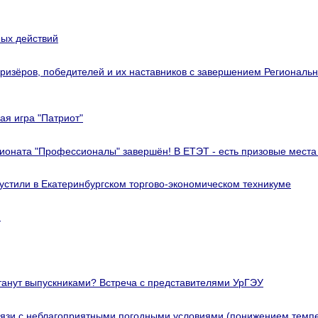
ных действий
призёров, победителей и их наставников с завершением Региональ
ая игра "Патриот"
ионата "Профессионалы" завершён! В ЕТЭТ - есть призовые места
устили в Екатеринбургском торгово-экономическом техникуме
!
станут выпускниками? Встреча с представителями УрГЭУ
вязи с неблагоприятными погодными условиями (понижением темпе