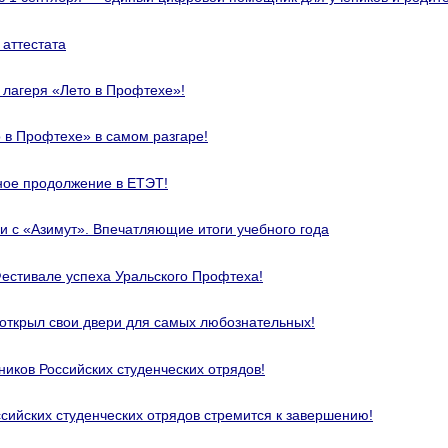
 аттестата
 лагеря «Лето в Профтехе»!
 в Профтехе» в самом разгаре!
ное продолжение в ЕТЭТ!
и с «Азимут». Впечатляющие итоги учебного года
естивале успеха Уральского Профтеха!
открыл свои двери для самых любознательных!
ников Российских студенческих отрядов!
сийских студенческих отрядов стремится к завершению!