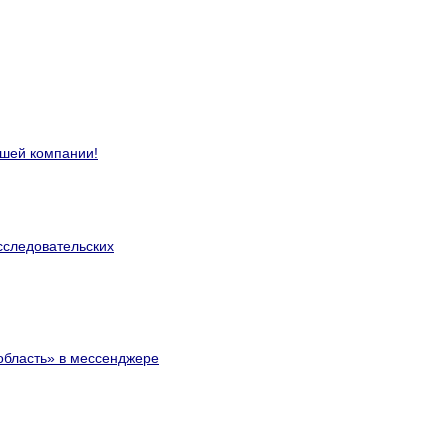
ошей компании!
сследовательских
область» в мессенджере