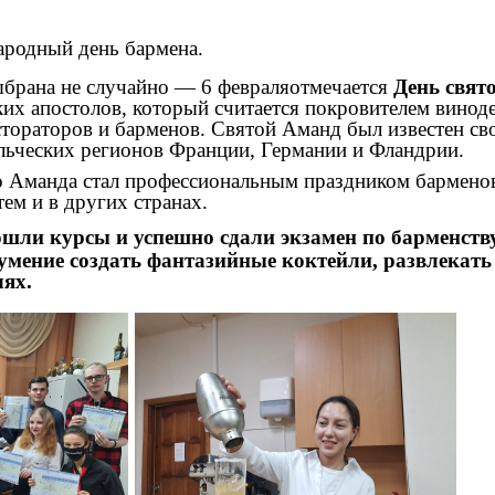
родный день бармена.
выбрана не случайно —
6 февраля
отмечается
День свят
ких апостолов, который считается покровителем виноде
естораторов и барменов. Святой Аманд был известен св
льческих регионов Франции, Германии и Фландрии.
о Аманда стал профессиональным праздником барменов
тем и в других странах.
ли курсы и успешно сдали экзамен по барменству
мение создать фантазийные коктейли, развлекать 
лях.