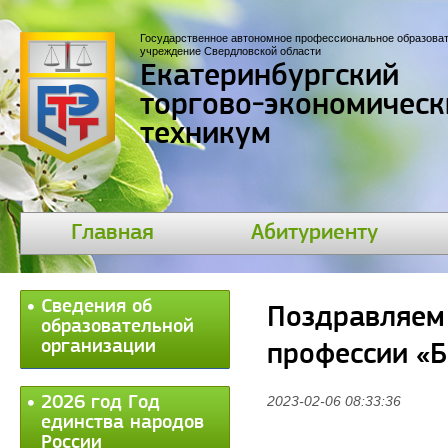
Государственное автономное профессиональное образова
учреждение Свердловской области
Екатеринбургский
торгово-экономическ
техникум
Главная
Абитуриенту
Сведения об
Поздравляем 
образовательной
организации
профессии «
2026 год Год
2023-02-06 08:33:36
единства народов
России