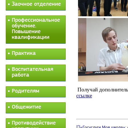
Заочное отделение
Профессиональное
обучение.
Повышение
квалификации
Практика
Воспитательная
работа
Получай дополнитель
Родителям
ссылке
Общежитие
Противодействие
💥«Госуслуги Моя школа»: