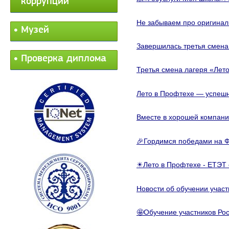
коррупции
Не забываем про оригинал
Музей
Завершилась третья смена
Проверка диплома
Третья смена лагеря «Лето
Лето в Профтехе — успеш
Вместе в хорошей компани
🎉Гордимся победами на Ф
☀Лето в Профтехе - ЕТЭТ 
Новости об обучении участ
🤩Обучение участников Рос