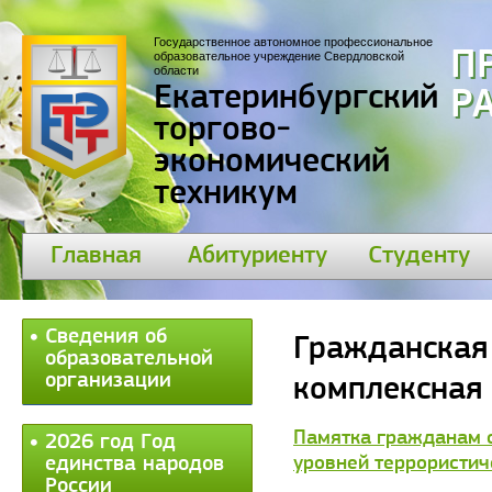
Государственное автономное профессиональное
П
образовательное учреждение Свердловской
области
Екатеринбургский
Р
торгово-
экономический
техникум
Главная
Абитуриенту
Студенту
Сведения об
Гражданская
образовательной
организации
комплексная 
Памятка гражданам о
2026 год Год
единства народов
уровней террористич
России