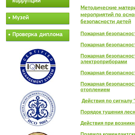
коррупции
Методические матер
мероприятий по осн
Музей
безопасности детей
Пожарная безопасност
Проверка диплома
Пожарная безопасност
Пожарная безопаснос
электроприборами
Пожарная безопаснос
Пожарная безопаснос
отоплением
Действия по сигналу 
Порядок тушения лес
Действия при возник
Правила комендантско