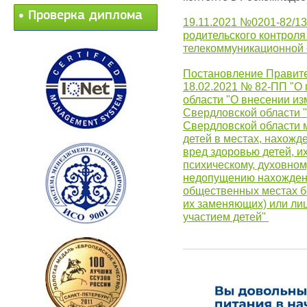
Проверка диплома
19.11.2021 №0201-82/1
родительского контрол
телекоммуникационной 
Постановление Правите
18.02.2021 № 82-ПП "О 
области "О внесении из
Свердловской области 
Свердловской области 
детей в местах, нахожд
вред здоровью детей, и
психическому, духовном
недопущению нахождени
общественных местах б
их заменяющих) или ли
участием детей"