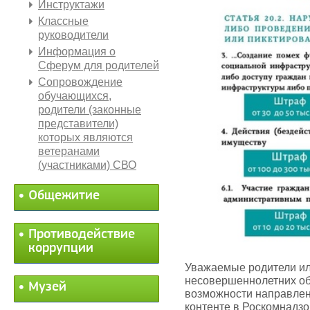
Инструктажи
Классные
руководители
Информация о
Сферум для родителей
Сопровождение
обучающихся,
родители (законные
представители)
которых являются
ветеранами
(участниками) СВО
Общежитие
Противодействие
коррупции
Уважаемые родители ил
несовершеннолетних о
Музей
возможности направлен
контенте в Роскомнадз