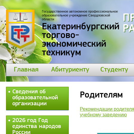
Государственное автономное профессиональное
П
образовательное учреждение Свердловской
области
Екатеринбургский
Р
торгово-
экономический
техникум
Главная
Абитуриенту
Студенту
Сведения об
Родителям
образовательной
организации
Рекомендации родителя
учебному заведению
2026 год Год
единства народов
России