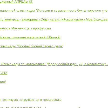
ционный АПРЕЛЬ 💥
анционной олимпиады "История и соврменность бухгалтерского уче
ого конкурса - викторины (Quiz) на английском языке «Мое будуще
онкурса Масленица в профессии
йскому отмечает пятилетний Юбилей!
лимпиады "Профессионал своего дела"
 Олимпиады по математике "Дорогу осилит идущий, а математику 
ЕТЭТе
ния!
ты техникума погружаются в профессию