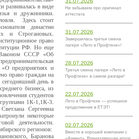
31.07.2026
и развивалась в виде
Не забываем про оригинал
язья и дружинники.
аттестата
ловля. Здесь стоит
снователя династии
31.07.2026
х и Строгановых.
Завершилась третья смена
нституционное право
лагеря «Лето в Профтехе»!
ституции РФ. Но еще
с Законом СССР «Об
редпринимательская
28.07.2026
Ф «О предприятиях и
Третья смена лагеря «Лето в
ено право граждан на
Профтехе» в самом разгаре!
а сегодняшний день в
среднего бизнеса, из
22.07.2026
овлечения студентов
Лето в Профтехе — успешное
группами 1К-1,1К-3.
продолжение в ЕТЭТ!
Светлана Сергеевна
затронули некоторые
говой деятельности.
02.07.2026
ибирского регионов:
Вместе в хорошей компании с
новского, Баранова
«Азимут». Впечатляющие итоги