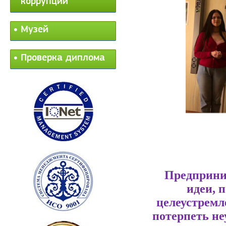
коррупции
Музей
Проверка диплома
Предприним
идеи, 
целеустремл
потерпеть не