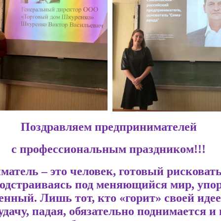
Поздравляем предпринимателей
с профессиональным праздником!!!
атель – это человек, готовый рисковать
подстраиваясь под меняющийся мир, упо
енный. Лишь тот, кто «горит» своей идее
удачу, падая, обязательно поднимается и