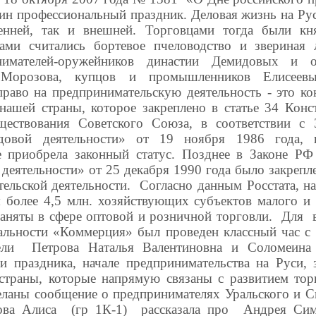
н профессиональный праздник. Деловая жизнь на Рус
ренней, так и внешней. Торговцами тогда были кн
ми считались бортевое пчеловодство и звериная 
нимателей-оружейников династии Демидовых и о
Морозова, купцов и промышленников Елисеевы
право на предпринимательскую деятельность - это ко
нашей страны, которое закреплено в статье 34 Кон
ществования Советского Союза, в соответствии 
довой деятельности» от 19 ноября 1986 года, п
е приобрела законный статус. Позднее в Законе Р
деятельности» от 25 декабря 1990 года было закрепл
ельской деятельности. Согласно данным Росстата, н
 более 4,5 млн. хозяйствующих субъектов малого и 
аняты в сфере оптовой и розничной торговли. Для в
альности «Коммерция» был проведен классный час с 
ели Петрова Наталья Валентиновна и Соломеина 
ии праздника, начале предпринимательства на Руси, 
страны, которые напрямую связаны с развитием тор
ланы сообщение о предпринимателях Уральского и С
ва Алиса (гр 1К-1) рассказала про Андрея Сима