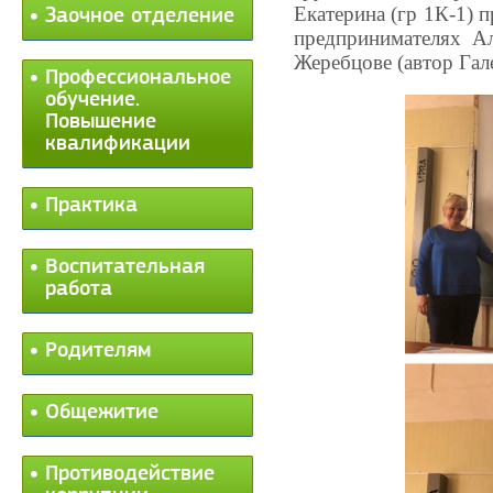
Екатерина (гр 1К-1)
Заочное отделение
предпринимателях А
Жеребцове (автор Гал
Профессиональное
обучение.
Повышение
квалификации
Практика
Воспитательная
работа
Родителям
Общежитие
Противодействие