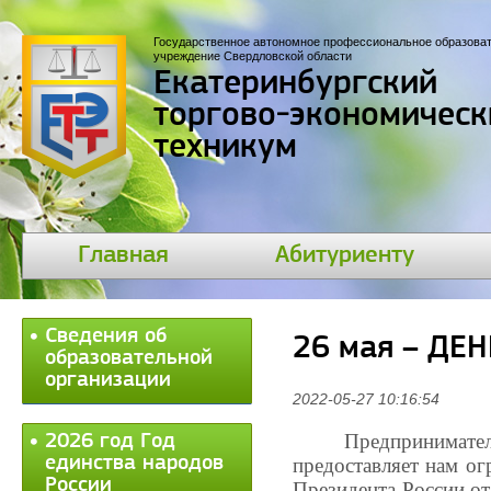
Государственное автономное профессиональное образова
учреждение Свердловской области
Екатеринбургский
торгово-экономическ
техникум
Главная
Абитуриенту
Сведения об
26 мая – Д
образовательной
организации
2022-05-27 10:16:54
Предпринимател
2026 год Год
единства народов
предоставляет нам ог
России
Президента России о