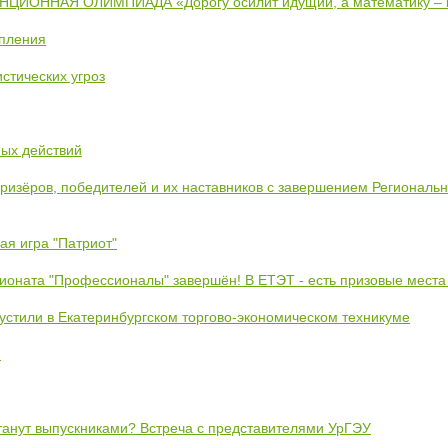
ИОННАЯ ОЛИМПИАДА «Дорогу осилит идущий, а математику –
упления
стических угроз
ных действий
призёров, победителей и их наставников с завершением Региональ
ая игра "Патриот"
ионата "Профессионалы" завершён! В ЕТЭТ - есть призовые места
устили в Екатеринбургском торгово-экономическом техникуме
!
станут выпускниками? Встреча с представителями УрГЭУ