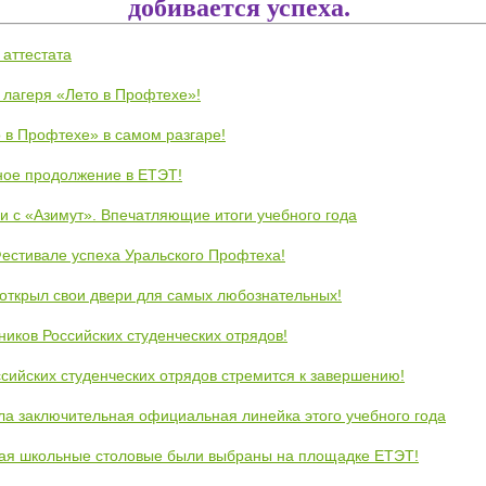
добивается успеха.
 аттестата
 лагеря «Лето в Профтехе»!
 в Профтехе» в самом разгаре!
ное продолжение в ЕТЭТ!
и с «Азимут». Впечатляющие итоги учебного года
естивале успеха Уральского Профтеха!
открыл свои двери для самых любознательных!
ников Российских студенческих отрядов!
сийских студенческих отрядов стремится к завершению!
ла заключительная официальная линейка этого учебного года
кая школьные столовые были выбраны на площадке ЕТЭТ!