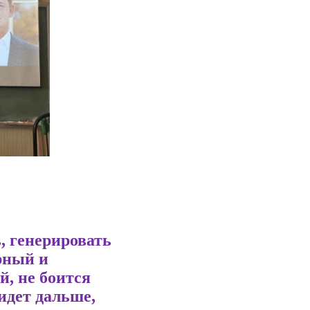
, генерировать
рный и
й, не боится
 идет дальше,