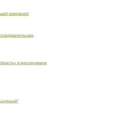
ошей компании!
сследовательских
область» в мессенджере
мыслящий"