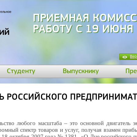
тельное
ПРИЕМНАЯ КОМИСС
РАБОТУ С 19 ИЮНЯ
ий
Вер
Студенту
Выпускнику
Пре
ЕНЬ РОССИЙСКОГО ПРЕДПРИНИМА
ьство любого масштаба – это основной двигатель э
ромный спектр товаров и услуг, получая взамен приб
т 18 октября 2007 года № 1381 «О Дне российского п