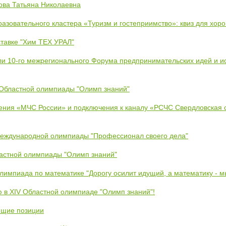
ова Татьяна Николаевна
азовательного кластера «Туризм и гостеприимство»: квиз для хор
тавке "Хим ТЕХ УРАЛ"
ли 10-го межрегионального Форума предпринимательских идей и и
 Областной олимпиады "Олимп знаний"
ения «МЧС России» и подключения к каналу «РСЧС Свердловская 
Международной олимпиады "Профессионал своего дела"
ластной олимпиады "Олимп знаний"
Олимпиада по математике "Дорогу осилит идущий, а математику - 
ю в XIV Областной олимпиаде "Олимп знаний"!
ющие позиции