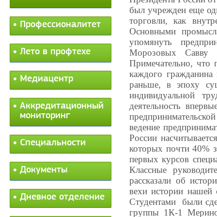
был учрежден еще оди
торговли, как внут
Профессионалитет
Основными промысла
упомянуть предпри
Лето в профтехе
Морозовых Савву 
Примечательно, что 
каждого гражданина 
Медиацентр
раньше, в эпоху су
индивидуальной тру
деятельность впервы
Аккредитационный
мониторинг
предпринимательской 
ведение предпринимат
России насчитывается
Специальности
которых почти 40% з
первых курсов специ
Классные руководит
Документы
рассказали об истор
вехи истории нашей 
Дневное отделение
Студентами были сде
группы 1К-1 Мерино