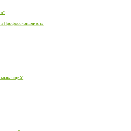
та"
е в Профессионалитет»
- мыслящий"