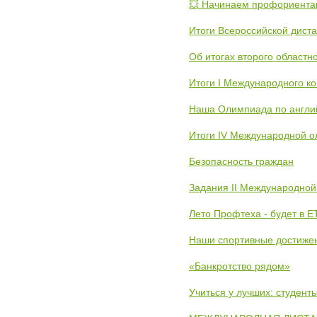
💥 Начинаем профориента
Итоги Всероссийской дист
Об итогах второго областн
Итоги I Международного к
Наша Олимпиада по англи
Итоги IV Международной о
Безопасность граждан
Задания II Международной
Лето Профтеха - будет в 
Наши спортивные достиже
«Банкротство рядом»
Учиться у лучших: студен