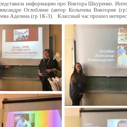
 представила информацию про Виктора Шкуренко. Инте
лександре Оглоблине (автор Колычева Виктория (г
еева Аделина (гр 1К-3). Классный час прошел интерес