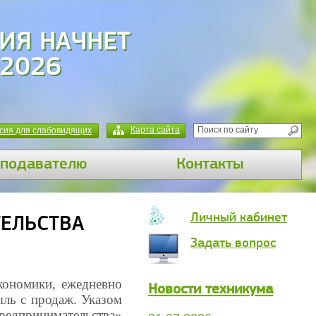
ИЯ НАЧНЕТ
 2026
Карта сайта
сия для слабовидящих
подавателю
Контакты
Личный кабинет
ТЕЛЬСТВА
Задать вопрос
кономики, ежедневно
Новости техникума
ыль с продаж. Указом
редпринимательства»