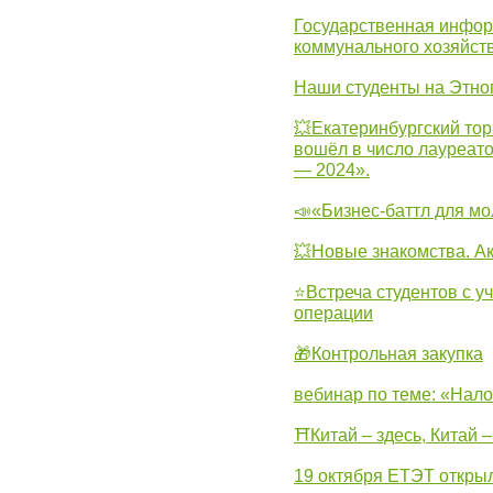
Государственная инфо
коммунального хозяйст
Наши студенты на Этно
💥Екатеринбургский тор
вошёл в число лауреат
— 2024».
📣«Бизнес-баттл для м
💥Новые знакомства. А
⭐Встреча студентов с у
операции
🎁Контрольная закупка
вебинар по теме: «Нало
⛩Китай – здесь, Китай 
19 октября ЕТЭТ откры