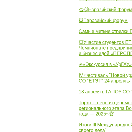
👏💥Евразийский фору
💥Евразийский форум
Самые меткие стрелки Е
💥Участие студентов Е
Чемпионате предпринима
и бизнес идей «ПЕРС
☀«Экскурсия в «УрГАУ»
IV Фестиваль "Новой ур
СО "ЕТЭТ" 24 апреля🍳
18 апреля в ГАПОУ СО
Торжественная церемон
регионального этапа Вс
года — 2025»🏆
Итоги III Международн
своего дела"