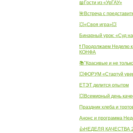
📖Гости из «УрГАУ»
🌺Встреча с представит
💥«Своя игра»💥
Бинарный урок: «Суд н
❗ Продолжаем Неделю к
КОНФА
📚"Красивые и не тольк
💥ФОРУМ «Стартуй уве
ЕТЭТ делится опытом
💥Всемирный день каче
Праздник хлеба и торто
Анонс и программа Нед
👍НЕДЕЛЯ КАЧЕСТВА 2