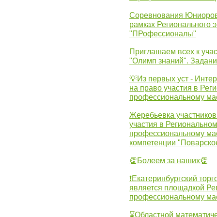
Соревнования Юниоров 
рамках Регионального 
"ПРофессионалы"
Приглашаем всех к учас
"Олимп знаний". Задан
💡Из первых уст - Инте
на право участия в Рег
профессиональному ма
Жеребьевка участников 
участия в Регионально
профессиональному ма
компетенции "Поварско
👏Болеем за наших👏
❗Екатеринбургский торг
является площадкой Ре
профессиональному ма
⌛Областной математиче