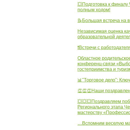
💥Подготовка к финал
полным ходом!
📝Большая встреча на 
Независимая оценка ка
образовательной деятел
❗Встречи с работодател
Областное родительско
конференц-связи «Выбо
гостеприимства и туриз
📊"Торговое дело": Клю
👏👏👏Наши поздравлен
💥💥💥Поздравляем поб
Регионального этапа Ч
мастерству «Професси
…Вспомним веселую м