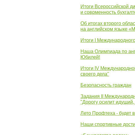
Итоги Всероссийской д
и соврменность бухгалт
Об итогах второго облас
на английском языке «
Итоги I Международног
Наша Олимпиада по анг
Юбилей!
Итоги IV Международн
своего дела"
Безопасность граждан
Задания II Международ
"Дорогу осилит идущий,
Лето Профтеха - будет 
Наши спортивные дост