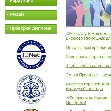
коррупции
Музей
Проверка диплома
💥«Госуслуги Моя школа
цифровой помощник для
Не забываем про ориги
Завершилась третья см
Третья смена лагеря «Л
Лето в Профтехе — усп
Вместе в хорошей комп
итоги учебного года
🎉Гордимся победами н
Профтеха!