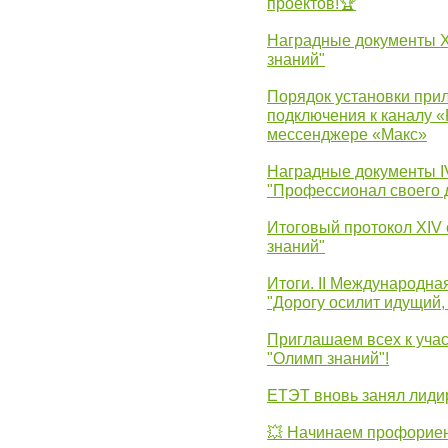
проектов!🏆
Наградные документы 
знаний"
Порядок установки при
подключения к каналу 
мессенджере «Макс»
Наградные документы 
"Профессионал своего 
Итоговый протокол XIV
знаний"
Итоги. II Международн
"Дорогу осилит идущий,
Приглашаем всех к уча
"Олимп знаний"!
ЕТЭТ вновь занял лид
💥 Начинаем профорие