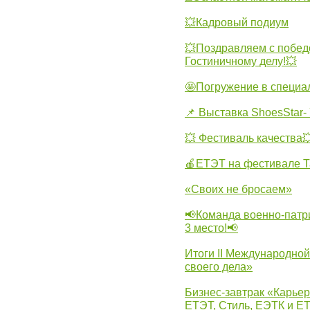
💥Кадровый подиум
💥Поздравляем с побед
Гостиничному делу!💥
🤩Погружение в специа
📌 Выставка ShoesStar- 
💥 Фестиваль качества
🍎ЕТЭТ на фестивале Т
«Своих не бросаем»
📢Команда военно-патр
3 место!📢
Итоги II Международн
своего дела»
Бизнес-завтрак «Карьер
ЕТЭТ, Стиль, ЕЭТК и ЕТ