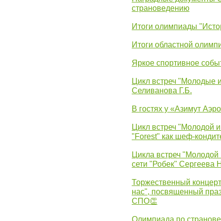
страноведению
Итоги олимпиады "Исто
Итоги областной олимп
Яркое спортивное собы
Цикл встреч "Молодые 
Селиванова Г.Б.
В гостях у «Азимут Аэр
Цикл встреч "Молодой и
"Forest" как шеф-кондит
Цикла встреч "Молодой 
сети "Робек" Сергеева Н
Торжественный концерт
нас", посвященный пра
СПО👏
Олимпиада по странов