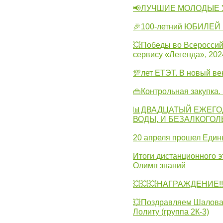
📢ЛУЧШИЕ МОЛОДЫЕ 
🎉100-летний ЮБИЛЕЙ 
💥Победы во Всероссий
сервису «Легенда», 202
💯лет ЕТЭТ. В новый в
👜Контрольная закупка
📊ДВАДЦАТЫЙ ЕЖЕГО
ВОДЫ, И БЕЗАЛКОГО
20 апреля прошел Един
Итоги дистанционного э
Олимп знаний
💥💥💥НАГРАЖДЕНИЕ!!!
💥Поздравляем Шалова 
Лолиту (группа 2К-3)