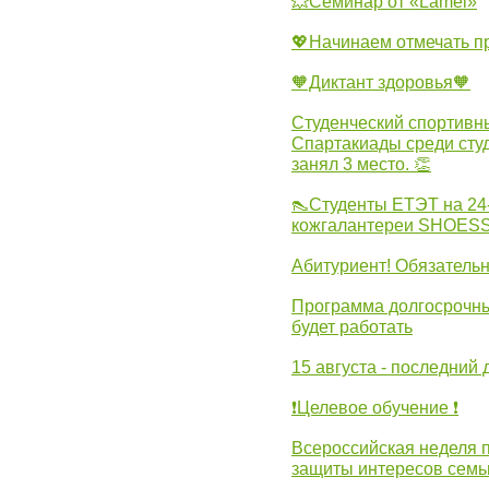
💥Семинар от «Lamel»
💖Начинаем отмечать 
🧡Диктант здоровья🧡
Студенческий спортивны
Спартакиады среди сту
занял 3 место. 👏
👠Студенты ЕТЭТ на 24
кожгалантереи SHOES
Абитуриент! Обязательн
Программа долгосрочных
будет работать
15 августа - последний 
❗Целевое обучение ❗
Всероссийская неделя 
защиты интересов семь