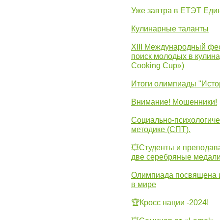
Уже завтра в ЕТЭТ Еди
Кулинарные таланты
XIII Международный фес
поиск молодых в кулинар
Cooking Cup»)
Итоги олимпиады "Исто
Внимание! Мошенники!
Социально-психологиче
методике (СПТ).
💥Студенты и преподав
две серебряные медали
Олимпиада посвящена и
в мире
🏆Кросс нации -2024!