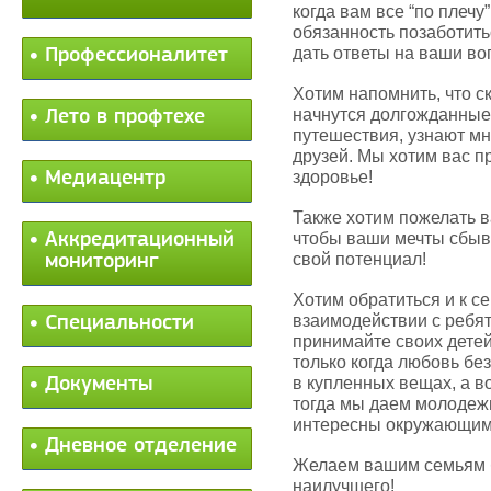
когда вам все “по плечу
обязанность позаботить
дать ответы на ваши воп
Профессионалитет
Хотим напомнить, что ск
начнутся долгожданные 
Лето в профтехе
путешествия, узнают мн
друзей. Мы хотим вас п
Медиацентр
здоровье!
Также хотим пожелать в
Аккредитационный
чтобы ваши мечты сбыв
свой потенциал!
мониторинг
Хотим обратиться и к с
взаимодействии с ребя
Специальности
принимайте своих детей 
только когда любовь бе
Документы
в купленных вещах, а в
тогда мы даем молодежи
интересны окружающим 
Дневное отделение
Желаем вашим семьям б
наилучшего!