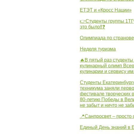
ЕТЭТ и «Кросс Нации»
👉Студенты группы 1ТГу
это было‼❓
Олимпиада по странов
Неделя туризма
🔥В пятый раз студенты
кулинарный олимп Всер
кулинарии и сервису им
Студенты Екатеринбургс
техникума заняли перво
фестивале творческих 
80-летию Победы в Вел
не забыт и ничто не за
📍Санпросвет – просто 
Единый День знаний в 