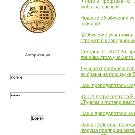
☀Лето в Профтехе - ЕТ
любознательных!
Новости об обучении уч
отрядов!
🤩Обучение участников 
стремится к завершени
Сегодня, 01.06.2026, 
Авторизация
линейка этого учебного 
Лучшая городская и се
выбраны на площадке 
Наш преподаватель Фед
ЮСТА встречает гостей 
«Туризм и гостеприимст
Наши прподаватели на 
Наши студенты - победи
Форума предпринимател