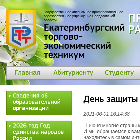
Государственное автономное профессиональное
П
образовательное учреждение Свердловской
области
Екатеринбургский
30
торгово-
экономический
техникум
Главная
Абитуриенту
Студенту
Сведения об
День защиты
образовательной
организации
2021-06-01 16:14:38
2026 год Год
1 июня многие страны 
И мы обращаемся к вам
единства народов
находитесь в самом инт
России