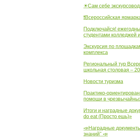
☀Сам себе экскурсовод
❗Всероссийская ярмарк
Подключайся! ежегодны
студентами колледжей 
Экскурсия по площадка
комплекса
Региональный тур Всер
школьная столовая – 2
Новости туризма
Практико-ориентирован
помощи в чрезвычайных
Итоги и наградные доку
do eat (Просто ешь)»
📣Наградные документы
знаний" 📣