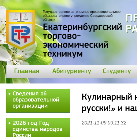
Государственное автономное профессиональное
П
образовательное учреждение Свердловской
области
Екатеринбургский
30
торгово-
экономический
техникум
Главная
Абитуриенту
Студенту
Сведения об
Кулинарный к
образовательной
организации
русски!» и н
2026 год Год
2021-11-09 09:11:32
единства народов
России