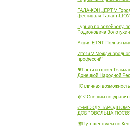
ГАЛА-КОНЦЕРТ V Городс
фестиваля Талант-ШОУ
Турнир по волейболу, 
Родионовича Золотухи
Акция ЕТЭТ Полная мис
Итоги V Международног
профессий"
💖Гости из школ Тельма
Донецкой Народной Рес
‼Отличная возможность 
🎊🎉Спешим поздравит
👉МЕЖДУНАРОДНОМУ
ДОБРОВОЛЬЦА ПОСВ
🌍Путешествуем по Кен