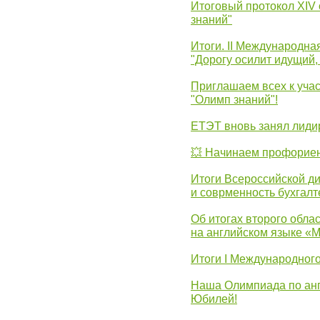
Итоговый протокол XIV
знаний"
Итоги. II Международн
"Дорогу осилит идущий,
Приглашаем всех к уча
"Олимп знаний"!
ЕТЭТ вновь занял лид
💥 Начинаем профорие
Итоги Всероссийской д
и соврменность бухгалт
Об итогах второго облас
на английском языке «
Итоги I Международног
Наша Олимпиада по анг
Юбилей!