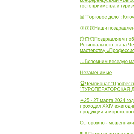
конференц-связи «Выбо
гостеприимства и туриз
📊"Торговое дело": Клю
👏👏👏Наши поздравлен
💥💥💥Поздравляем поб
Регионального этапа Ч
мастерству «Професси
…Вспомним веселую м
Незаменимые
🏆Чемпионат "Професс
"ТУРОПЕРАТОРСКАЯ 
☀25 - 27 марта 2024 год
проходил XXIV ежегодн
продукции и мороженог
Осторожно - мошенники
‼‼‼ Памятки по против