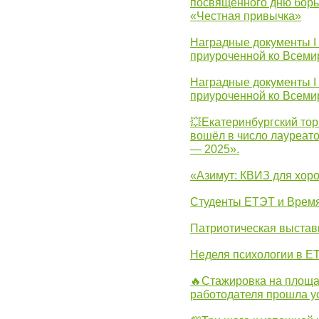
посвященного дню борь
«Честная привычка»
Наградные документы I
приуроченной ко Всеми
Наградные документы I
приуроченной ко Всеми
💥Екатеринбургский тор
вошёл в число лауреат
— 2025».
«Азимут: КВИЗ для хор
Студенты ЕТЭТ и Врем
Патриотическая выста
Неделя психологии в Е
🔥Стажировка на площа
работодателя прошла у