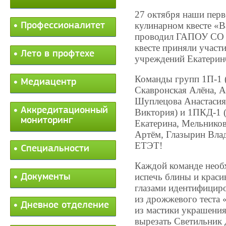
27 октября наши перв
кулинарном квесте «В
Профессионалитет
проводил ГАПОУ СО 
квесте приняли участ
Лето в профтехе
учреждений Екатерин
Команды групп 1П-1 
Медиацентр
Скавронская Алёна, А
Шуплецова Анастасия
Аккредитационный
Виктория) и 1ПКД-1 
мониторинг
Екатерина, Мельнико
Артём, Глазырин Вла
ЕТЭТ!
Специальности
Каждой команде необ
испечь блины и краси
Документы
глазами идентифициро
из дрожжевого теста 
Дневное отделение
из мастики украшения
вырезать Светильник 