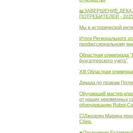
📖ЗАВЕРШЕНИЕ ДЕКА
ПОТРЕБИТЕЛЕЙ - 202
Мы в исторической инте
Итоги Регионального эт
профессиональному ма
Областная олимпиада "
бухгалтерского учета"
XIII Областная олимпиа
Декада по правам Потре
Обучающий мастер-клас
от наших неизменных с
оборудованию Robot-C
💥Джндоян Марина прош
Сбер.
✒Посещение Екатеринбу