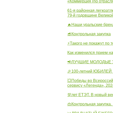
«Коммерция (по отрасл
61-я районная легкоатл
79-й годовщине Велико
🔥Наши уральские бре
🥣Контрольная закупка
⚡Такого не покажут по т
Как изменился прием на
📢ЛУЧШИЕ МОЛОДЫЕ 
🎉100-летний ЮБИЛЕЙ 
💥Победы во Всероссий
сервису «Легенда», 202
💯лет ЕТЭТ. В новый в
👜Контрольная закупка