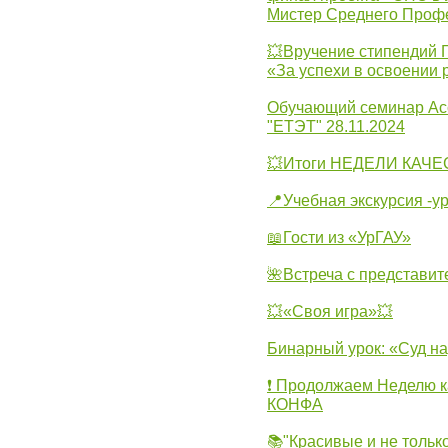
Мистер Среднего Проф
💥Вручение стипендий 
«За успехи в освоении
Обучающий семинар Ас
"ЕТЭТ" 28.11.2024
💥Итоги НЕДЕЛИ КАЧЕС
📍Учебная экскурсия -у
📖Гости из «УрГАУ»
🌺Встреча с представит
💥«Своя игра»💥
Бинарный урок: «Суд н
❗ Продолжаем Неделю к
КОНФА
📚"Красивые и не тольк