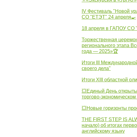
IV Фестиваль "Новой ур
СО "ЕТЭТ" 24 апреля🍳
18 апреля в ГАПОУ СО
Торжественная церемон
регионального этапа Вс
года — 2025»🏆
Итоги III Международн
своего дела"
Итоги XIII областной о
💥Единый День открыты
торгово-экономическом 
💥Новые горизонты про
THE FIRST STEP IS AL
начало) об итогах перво
английскому языку