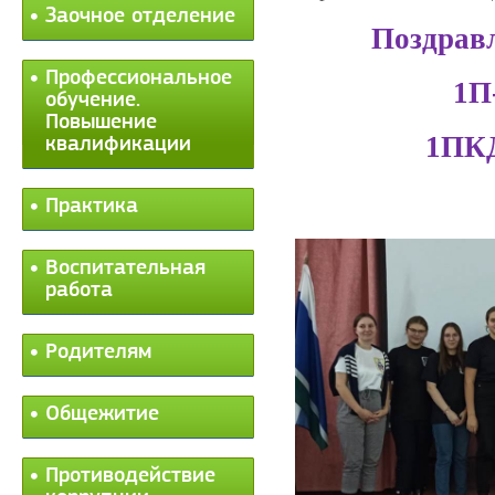
Заочное отделение
Поздрав
Профессиональное
1П
обучение.
Повышение
1ПК
квалификации
Практика
Воспитательная
работа
Родителям
Общежитие
Противодействие