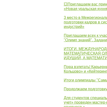
💥Приглашаем вас прин
«Новая уральская кухн
3 место в Межрегионал
подготовки кадров в с
индустрий»
Приглашаем всех к учас
"Олимп знаний". Задан
ИТОГИ. МЕЖДУНАРО
МАТЕМАТИЧЕСКАЯ ОЛ
ИДУЩИЙ, А МАТЕМАТ
Пора взлетать! Карьер
Кольцово» и «Кейтерин
Итоги олимпиады "Самы
Продолжаем подготовку
Для студентов специаль
учет» проведен мастер-
отчетность»