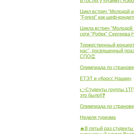
В гостях у «Азимут Аэр
Цикл встреч "Молодой и
"Forest" как шеф-кондит
Цикла встреч "Молодой 
сети "Робек" Сергеева Н
Торжественный концерт
нас", посвященный пра
СПО👏
Олимпиада по странов
ЕТЭТ и «Кросс Нации»
👉Студенты группы 1ТГу
это было‼❓
Олимпиада по странов
Неделя туризма
🔥В пятый раз студенты