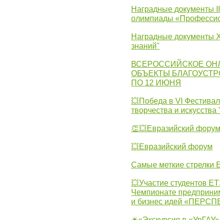
Наградные документы I
олимпиады «Профессио
Наградные документы X
знаний"
ВСЕРОССИЙСКОЕ ОН
ОБЪЕКТЫ БЛАГОУСТР
ПО 12 ИЮНЯ
💥Победа в VI Фестивал
творчества и искусства
👏💥Евразийский фору
💥Евразийский форум
Самые меткие стрелки Е
💥Участие студентов Е
Чемпионате предпринима
и бизнес идей «ПЕРС
☀«Экскурсия в «УрГАУ»