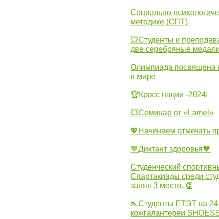
Социально-психологиче
методике (СПТ).
💥Студенты и преподав
две серебряные медали
Олимпиада посвящена и
в мире
🏆Кросс нации -2024!
💥Семинар от «Lamel»
💖Начинаем отмечать 
🧡Диктант здоровья🧡
Студенческий спортивны
Спартакиады среди сту
занял 3 место. 👏
👠Студенты ЕТЭТ на 24
кожгалантереи SHOES