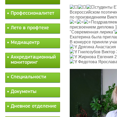
студенты Е
Всероссийском поэтичес
Профессионалитет
по произведениям Викт
Поздравляем 
присвоением диплома 1
Лето в профтехе
"Современная лирика"
Екатерина была приглаш
В конкурсе приняли уча
Медиацентр
Дрягина Анастасия 
Гнилозубов Виктор 
Аккредитационный
Жирнова Евгения 2
Федотова Ярослава
мониторинг
Специальности
Документы
Дневное отделение