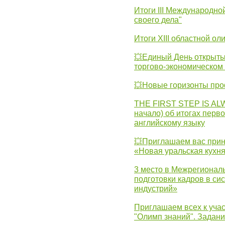
Итоги III Международн
своего дела"
Итоги XIII областной о
💥Единый День открыты
торгово-экономическом 
💥Новые горизонты про
THE FIRST STEP IS AL
начало) об итогах перво
английскому языку
💥Приглашаем вас прин
«Новая уральская кухн
3 место в Межрегионал
подготовки кадров в с
индустрий»
Приглашаем всех к учас
"Олимп знаний". Задан