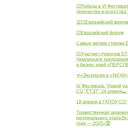
💥Победа в VI Фестивал
творчества и искусства
👏💥Евразийский фору
💥Евразийский форум
Самые меткие стрелки Е
💥Участие студентов Е
Чемпионате предпринима
и бизнес идей «ПЕРС
☀«Экскурсия в «УрГАУ»
IV Фестиваль "Новой ур
СО "ЕТЭТ" 24 апреля🍳
18 апреля в ГАПОУ СО
Торжественная церемон
регионального этапа Вс
года — 2025»🏆