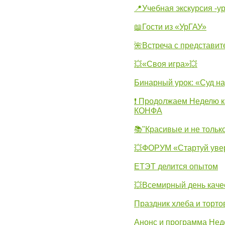
📍Учебная экскурсия -у
📖Гости из «УрГАУ»
🌺Встреча с представит
💥«Своя игра»💥
Бинарный урок: «Суд н
❗ Продолжаем Неделю к
КОНФА
📚"Красивые и не тольк
💥ФОРУМ «Стартуй уве
ЕТЭТ делится опытом
💥Всемирный день каче
Праздник хлеба и торто
Анонс и программа Нед