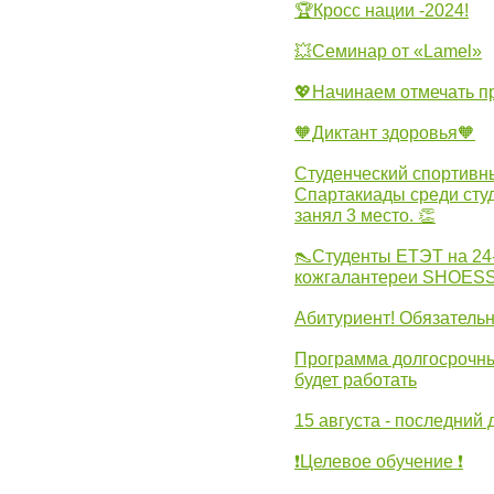
🏆Кросс нации -2024!
💥Семинар от «Lamel»
💖Начинаем отмечать 
🧡Диктант здоровья🧡
Студенческий спортивны
Спартакиады среди сту
занял 3 место. 👏
👠Студенты ЕТЭТ на 24
кожгалантереи SHOES
Абитуриент! Обязательн
Программа долгосрочных
будет работать
15 августа - последний 
❗Целевое обучение ❗