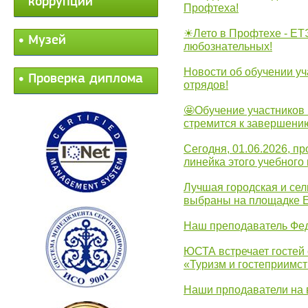
коррупции
Профтеха!
☀Лето в Профтехе - ЕТ
Музей
любознательных!
Новости об обучении уч
Проверка диплома
отрядов!
🤩Обучение участников 
стремится к завершени
Сегодня, 01.06.2026, 
линейка этого учебного 
Лучшая городская и се
выбраны на площадке 
Наш преподаватель Фед
ЮСТА встречает гостей 
«Туризм и гостеприимст
Наши прподаватели на 