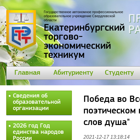
Государственное автономное профессиональное
П
образовательное учреждение Свердловской
области
Екатеринбургский
30
торгово-
экономический
техникум
Главная
Абитуриенту
Студенту
Сведения об
Победа во Вс
образовательной
организации
поэтическом 
слов душа"
2026 год Год
единства народов
2021-12-17 13:18:14
России