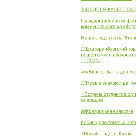
👍НЕДЕЛЯ КАЧЕСТВА 2
Государственная инфо
коммунального хозяйст
Наши студенты на Этно
💥Екатеринбургский тор
вошёл в число лауреат
— 2024».
📣«Бизнес-баттл для м
💥Новые знакомства. А
⭐Встреча студентов с у
операции
🎁Контрольная закупка
вебинар по теме: «Нало
⛩Китай – здесь, Китай 