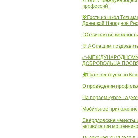
Итоги V Международног
профессий"
💖Гости из школ Тельма
Донецкой Народной Рес
‼Отличная возможность 
🎊🎉Спешим поздравит
👉МЕЖДУНАРОДНОМУ
ДОБРОВОЛЬЦА ПОСВ
🌍Путешествуем по Кен
О проведении профилак
На первом курсе - а уж
Мобильное приложение 
Свердловские чекисты 
активизации мошеннико
19 декабря 2024 года в