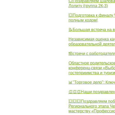
💥Поздравляем Шалова 
Лолиту (группа 2К-3)
💥Подготовка к финал
полным ходом!
📝Большая встреча на 
Независимая оценка ка
образовательной деятел
❗Встречи с работодател
Областное родительско
конференц-связи «Выбо
гостеприимства и туриз
📊"Торговое дело": Клю
👏👏👏Наши поздравлен
💥💥💥Поздравляем поб
Регионального этапа Ч
мастерству «Професси