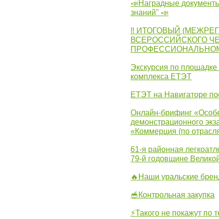
📣Наградные документы
знаний" 📣
‼ ИТОГОВЫЙ (МЕЖРЕ
ВСЕРОССИЙСКОГО Ч
ПРОФЕССИОНАЛЬНОМУ 
Экскурсия по площадке
комплекса ЕТЭТ
ЕТЭТ на Навигаторе по
Онлайн-брифинг «Особе
демонстрационного экза
«Коммерция (по отрасл
61-я районная легкоатл
79-й годовщине Велико
🔥Наши уральские бре
🥣Контрольная закупка
⚡Такого не покажут по т