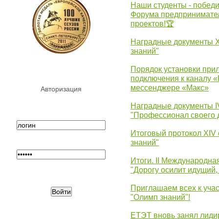
Наши студенты - победи
Форума предпринимател
проектов!🏆
Наградные документы 
знаний"
Порядок установки при
подключения к каналу 
мессенджере «Макс»
Авторизация
Наградные документы 
"Профессионал своего 
Итоговый протокол XIV
знаний"
Итоги. II Международн
"Дорогу осилит идущий,
Приглашаем всех к уча
"Олимп знаний"!
ЕТЭТ вновь занял лид