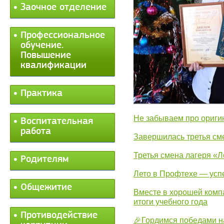
Заочное отделение
Профессиональное
обучение.
Повышение
квалификации
Практика
Не забываем про ориги
Воспитательная
работа
Завершилась третья см
Третья смена лагеря «Л
Родителям
Лето в Профтехе — усп
Общежитие
Вместе в хорошей комп
итоги учебного года
Противодействие
🎉Гордимся победами н