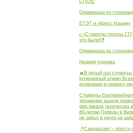
СПО👏
Олимпиада по странов
ЕТЭТ и «Кросс Нации»
👉Студенты группы 1ТГу
это было‼❓
Олимпиада по странов
Неделя туризма
🔥В пятый раз студенты
кулинарный олимп Всер
кулинарии и сервису им
Студенты Екатеринбургс
техникума заняли перво
фестивале творческих 
80-летию Победы в Вел
не забыт и ничто не за
📍Санпросвет – просто 