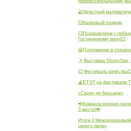
профессиональному ма
⌛Областной математиче
💥Кадровый подиум
💥Поздравляем с побед
Гостиничному делу!💥
🤩Погружение в специа
📌 Выставка ShoesStar- 
💥 Фестиваль качества
🍎ЕТЭТ на фестивале Т
«Своих не бросаем»
📢Команда военно-патр
3 место!📢
Итоги II Международн
своего дела»