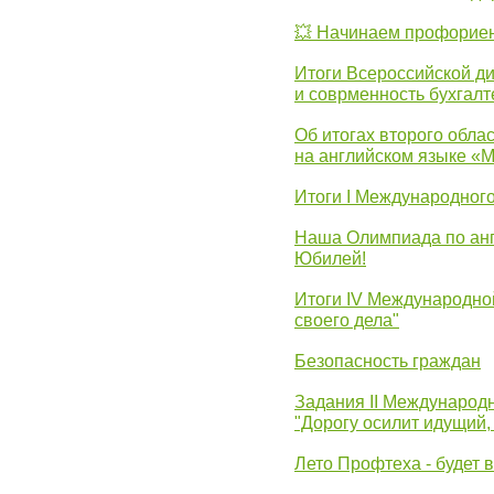
💥 Начинаем профорие
Итоги Всероссийской д
и соврменность бухгалт
Об итогах второго облас
на английском языке «
Итоги I Международног
Наша Олимпиада по анг
Юбилей!
Итоги IV Международн
своего дела"
Безопасность граждан
Задания II Международ
"Дорогу осилит идущий,
Лето Профтеха - будет 