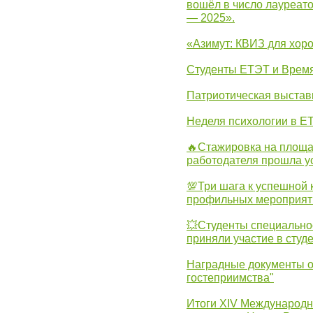
вошёл в число лауреат
— 2025».
«Азимут: КВИЗ для хор
Студенты ЕТЭТ и Врем
Патриотическая выста
Неделя психологии в Е
🔥Стажировка на площа
работодателя прошла у
💯Три шага к успешной 
профильных мероприят
💥Студенты специально
приняли участие в студ
Наградные документы о
гостеприимства"
Итоги XIV Международн