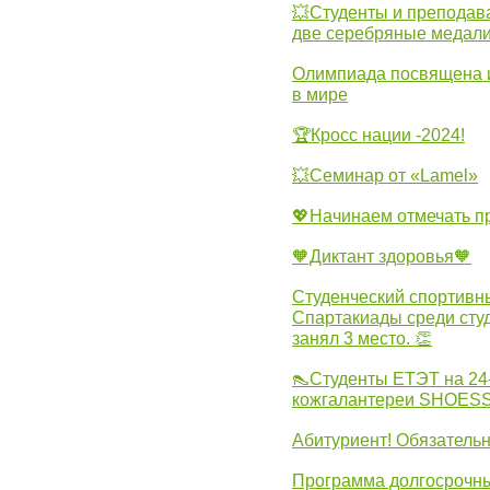
💥Студенты и преподав
две серебряные медали
Олимпиада посвящена и
в мире
🏆Кросс нации -2024!
💥Семинар от «Lamel»
💖Начинаем отмечать 
🧡Диктант здоровья🧡
Студенческий спортивны
Спартакиады среди сту
занял 3 место. 👏
👠Студенты ЕТЭТ на 24
кожгалантереи SHOES
Абитуриент! Обязательн
Программа долгосрочных