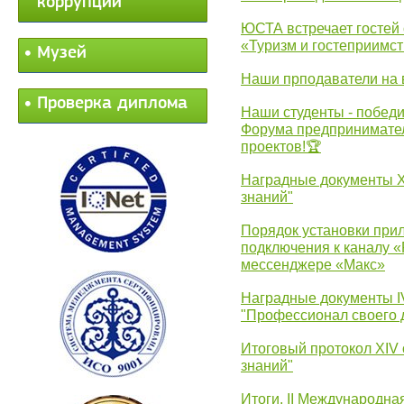
коррупции
ЮСТА встречает гостей 
«Туризм и гостеприимст
Музей
Наши прподаватели на 
Проверка диплома
Наши студенты - победи
Форума предпринимател
проектов!🏆
Наградные документы 
знаний"
Порядок установки при
подключения к каналу 
мессенджере «Макс»
Наградные документы 
"Профессионал своего 
Итоговый протокол XIV
знаний"
Итоги. II Международн