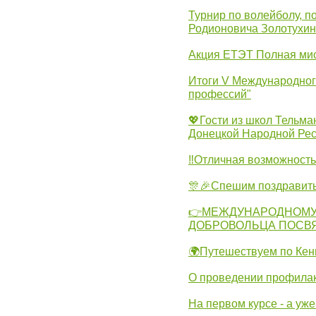
Турнир по волейболу, 
Родионовича Золотухи
Акция ЕТЭТ Полная мис
Итоги V Международног
профессий"
💖Гости из школ Тельма
Донецкой Народной Рес
‼Отличная возможность 
🎊🎉Спешим поздравит
👉МЕЖДУНАРОДНОМУ
ДОБРОВОЛЬЦА ПОСВ
🌍Путешествуем по Кен
О проведении профилак
На первом курсе - а уж