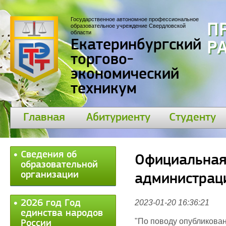
Государственное автономное профессиональное
П
образовательное учреждение Свердловской
области
Екатеринбургский
30
торгово-
экономический
техникум
Главная
Абитуриенту
Студенту
Сведения об
Официальная
образовательной
организации
администрац
2026 год Год
2023-01-20 16:36:21
единства народов
"По поводу опубликован
России