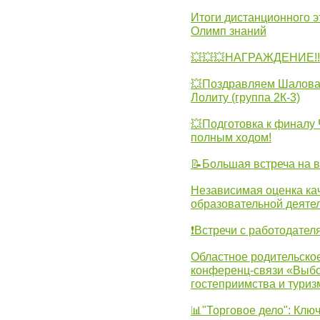
Итоги дистанционного э
Олимп знаний
💥💥💥НАГРАЖДЕНИЕ!!!
💥Поздравляем Шалова 
Лолиту (группа 2К-3)
💥Подготовка к финал
полным ходом!
📝Большая встреча на 
Независимая оценка ка
образовательной деятел
❗Встречи с работодател
Областное родительско
конференц-связи «Выбо
гостеприимства и туриз
📊"Торговое дело": Клю