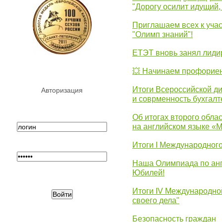
"Дорогу осилит идущий,
Приглашаем всех к уча
"Олимп знаний"!
ЕТЭТ вновь занял лид
💥 Начинаем профорие
Итоги Всероссийской д
Авторизация
и соврменность бухгалт
Об итогах второго облас
на английском языке «
Итоги I Международног
Наша Олимпиада по анг
Юбилей!
Итоги IV Международн
своего дела"
Безопасность граждан