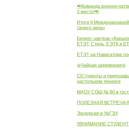
📢Команда военно-патр
3 место!📢
Итоги II Международн
своего дела»
Бизнес-завтрак «Карьер
ЕТЭТ, Стиль, ЕЭТК и ЕТ
ЕТЭТ на Навигаторе по
☕Чайная церемония☕
💥Студенты и преподав
настольном теннисе
МАОУ СОШ № 80 в гост
ПОЛЕЗНАЯ ВСТРЕЧА
Экскурсия в УрГЭУ
‼ВНИМАНИЕ СТУДЕНТ