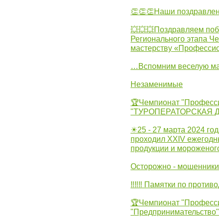
👏👏👏Наши поздравлен
💥💥💥Поздравляем поб
Регионального этапа Ч
мастерству «Професси
…Вспомним веселую м
Незаменимые
🏆Чемпионат "Професс
"ТУРОПЕРАТОРСКАЯ 
☀25 - 27 марта 2024 год
проходил XXIV ежегодн
продукции и мороженог
Осторожно - мошенники
‼‼‼ Памятки по против
🏆Чемпионат "Професс
"Предпринимательство"