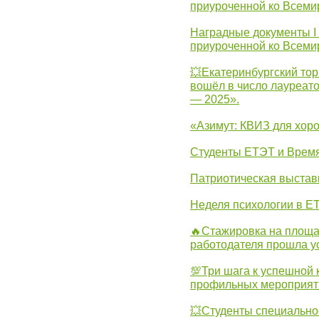
приуроченной ко Всеми
Наградные документы I
приуроченной ко Всеми
💥Екатеринбургский тор
вошёл в число лауреат
— 2025».
«Азимут: КВИЗ для хор
Студенты ЕТЭТ и Врем
Патриотическая выста
Неделя психологии в Е
🔥Стажировка на площа
работодателя прошла у
💯Три шага к успешной 
профильных мероприят
💥Студенты специально