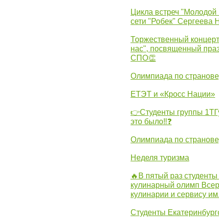
Цикла встреч "Молодой 
сети "Робек" Сергеева Н
Торжественный концерт
нас", посвященный пра
СПО👏
Олимпиада по странов
ЕТЭТ и «Кросс Нации»
👉Студенты группы 1ТГу
это было‼❓
Олимпиада по странов
Неделя туризма
🔥В пятый раз студенты
кулинарный олимп Всер
кулинарии и сервису им
Студенты Екатеринбургс