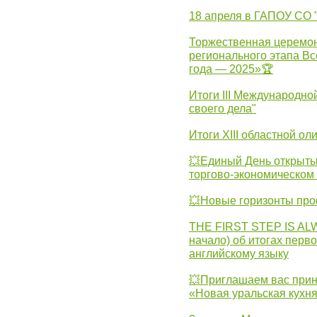
18 апреля в ГАПОУ СО
Торжественная церемон
регионального этапа Вс
года — 2025»🏆
Итоги III Международн
своего дела"
Итоги XIII областной о
💥Единый День открыты
торгово-экономическом 
💥Новые горизонты про
THE FIRST STEP IS AL
начало) об итогах перво
английскому языку
💥Приглашаем вас прин
«Новая уральская кухн