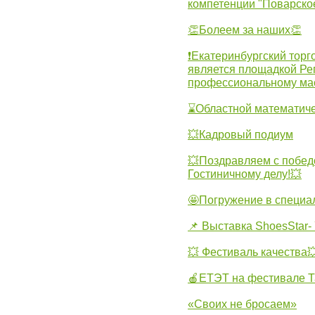
компетенции "Поварско
👏Болеем за наших👏
❗Екатеринбургский торг
является площадкой Ре
профессиональному ма
⌛Областной математиче
💥Кадровый подиум
💥Поздравляем с побед
Гостиничному делу!💥
🤩Погружение в специа
📌 Выставка ShoesStar- 
💥 Фестиваль качества
🍎ЕТЭТ на фестивале Т
«Своих не бросаем»