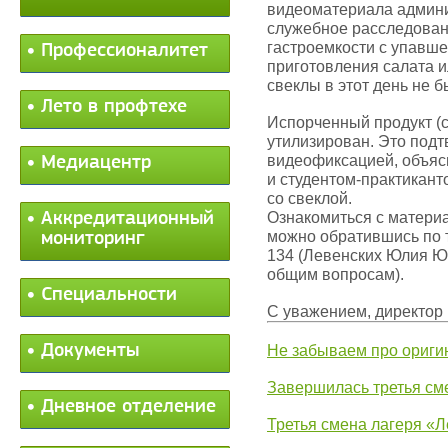
видеоматериала админи
служебное расследован
гастроемкости с упавше
Профессионалитет
приготовления салата и
свеклы в этот день не б
Лето в профтехе
Испорченный продукт (с
утилизирован. Это подт
видеофиксацией, объяс
Медиацентр
и студентом-практикант
со свеклой.
Аккредитационный
Ознакомиться с матери
можно обратившись по те
мониторинг
134 (Левенских Юлия Ю
общим вопросам).
Специальности
С уважением, директо
Документы
Не забываем про ориги
Завершилась третья см
Дневное отделение
Третья смена лагеря «Л