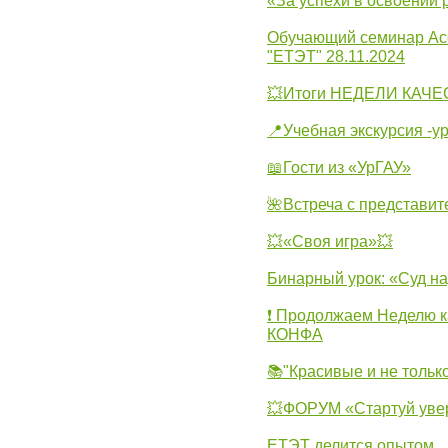
«За успехи в освоении
Обучающий семинар Ас
"ЕТЭТ" 28.11.2024
💥Итоги НЕДЕЛИ КАЧЕС
📍Учебная экскурсия -у
📖Гости из «УрГАУ»
🌺Встреча с представит
💥«Своя игра»💥
Бинарный урок: «Суд н
❗ Продолжаем Неделю к
КОНФА
📚"Красивые и не тольк
💥ФОРУМ «Стартуй уве
ЕТЭТ делится опытом