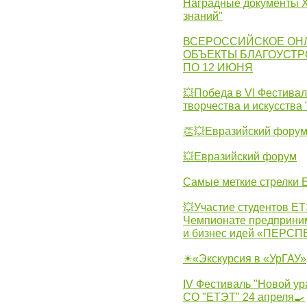
Наградные документы X
знаний"
ВСЕРОССИЙСКОЕ ОН
ОБЪЕКТЫ БЛАГОУСТР
ПО 12 ИЮНЯ
💥Победа в VI Фестивал
творчества и искусства
👏💥Евразийский фору
💥Евразийский форум
Самые меткие стрелки Е
💥Участие студентов Е
Чемпионате предпринима
и бизнес идей «ПЕРС
☀«Экскурсия в «УрГАУ»
IV Фестиваль "Новой ур
СО "ЕТЭТ" 24 апреля🍳