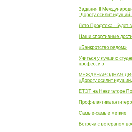
Задания II Международ
"Дорогу осилит идущий,
Лето Профтеха - будет 
Наши спортивные дост
«Банкротство рядом»
Учиться у лучших: студ
профессию
МЕЖДУНАРОДНАЯ ДИ
«Дорогу осилит идущий
ЕТЭТ на Навигаторе П
Профилактика антитерр
Самые-самые меткие!
Встреча с ветераном в