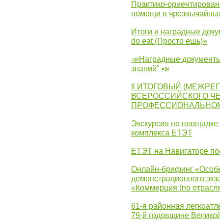
Практико-ориентирован
помощи в чрезвычайных
Итоги и наградные доку
do eat (Просто ешь)»
📣Наградные документы
знаний" 📣
‼ ИТОГОВЫЙ (МЕЖРЕ
ВСЕРОССИЙСКОГО Ч
ПРОФЕССИОНАЛЬНОМУ 
Экскурсия по площадке
комплекса ЕТЭТ
ЕТЭТ на Навигаторе по
Онлайн-брифинг «Особе
демонстрационного экза
«Коммерция (по отрасл
61-я районная легкоатл
79-й годовщине Велико