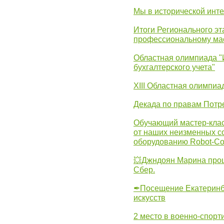
Мы в исторической инте
Итоги Регионального эт
профессиональному ма
Областная олимпиада "
бухгалтерского учета"
XIII Областная олимпиа
Декада по правам Потре
Обучающий мастер-клас
от наших неизменных с
оборудованию Robot-C
💥Джндоян Марина прош
Сбер.
✒Посещение Екатеринбу
искусств
2 место в военно-спорт