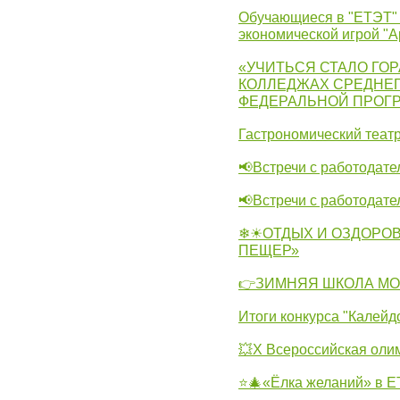
Обучающиеся в "ЕТЭТ" 
экономической игрой "А
«УЧИТЬСЯ СТАЛО ГОР
КОЛЛЕДЖАХ СРЕДНЕГ
ФЕДЕРАЛЬНОЙ ПРОГ
Гастрономический театр
📢Встречи с работодате
📢Встречи с работодат
❄☀ОТДЫХ И ОЗДОРОВ
ПЕЩЕР»
👉ЗИМНЯЯ ШКОЛА МО
Итоги конкурса "Калейд
💥Х Всероссийская оли
⭐🎄«Ёлка желаний» в 