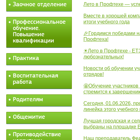
Заочное отделение
Лето в Профтехе — усп
Вместе в хорошей комп
Профессиональное
итоги учебного года
обучение.
🎉Гордимся победами н
Повышение
Профтеха!
квалификации
☀Лето в Профтехе - ЕТ
любознательных!
Практика
Новости об обучении уч
отрядов!
Воспитательная
работа
🤩Обучение участников 
стремится к завершени
Родителям
Сегодня, 01.06.2026, 
линейка этого учебного 
Общежитие
Лучшая городская и се
выбраны на площадке 
Противодействие
Наш преподаватель Фед