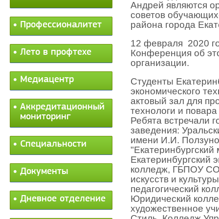
Андрей являются о
советов обучающихс
района города Екат
Профессионалитет
12 февраля 2020 го
Лето в профтехе
Конференция об эт
организации.
Медиацентр
Студенты Екатеринб
экономического тех
актовый зал для пр
Аккредитационный
технологи и повара
мониторинг
Ребята встречали г
заведения: Уральск
имени И.И. Ползун
Специальности
"Екатеринбургский
Екатеринбургский э
колледж,
ГБПОУ СО
Документы
искусств и культур
педагогический кол
Юридический колле
Дневное отделение
художественное уч
Стиль, Колледж Уп