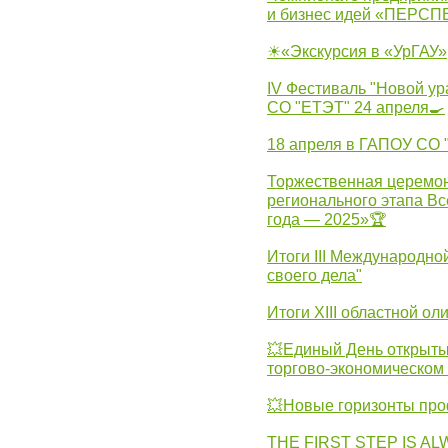
и бизнес идей «ПЕРС
☀«Экскурсия в «УрГАУ»
IV Фестиваль "Новой ур
СО "ЕТЭТ" 24 апреля🍳
18 апреля в ГАПОУ СО
Торжественная церемон
регионального этапа Вс
года — 2025»🏆
Итоги III Международн
своего дела"
Итоги XIII областной о
💥Единый День открыты
торгово-экономическом 
💥Новые горизонты про
THE FIRST STEP IS AL