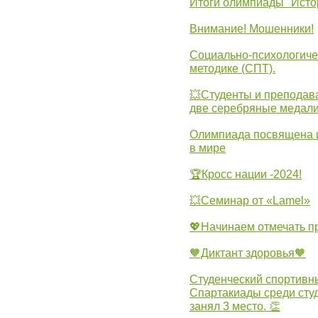
Итоги олимпиады "Исто
Внимание! Мошенники!
Социально-психологиче
методике (СПТ).
💥Студенты и преподав
две серебряные медали
Олимпиада посвящена и
в мире
🏆Кросс нации -2024!
💥Семинар от «Lamel»
💖Начинаем отмечать 
🧡Диктант здоровья🧡
Студенческий спортивны
Спартакиады среди сту
занял 3 место. 👏