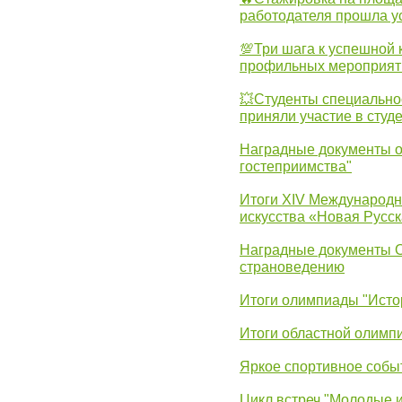
работодателя прошла у
💯Три шага к успешной 
профильных мероприят
💥Студенты специально
приняли участие в студ
Наградные документы о
гостеприимства"
Итоги XIV Международн
искусства «Новая Русск
Наградные документы 
страноведению
Итоги олимпиады "Исто
Итоги областной олимп
Яркое спортивное собы
Цикл встреч "Молодые 