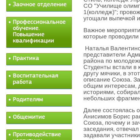
Заочное отделение
СО "Училище олимп
1(колледж)"; прово
угощали выпечкой и
Профессиональное
обучение.
Важное мероприятие
Повышение
которые проводили
квалификации
Наталья Валентино
представители Адм
Практика
района
по молодежн
Студенты встали в к
другу мячики, в эт
Воспитательная
описание Союза. За
работа
общим интересам, 
историями, собирал
небольших фрагмен
Родителям
Далее состоялась 
Анисимов Борис ра
Общежитие
Союза, почему и за
заседания, отвечал
Противодействие
задавали участники