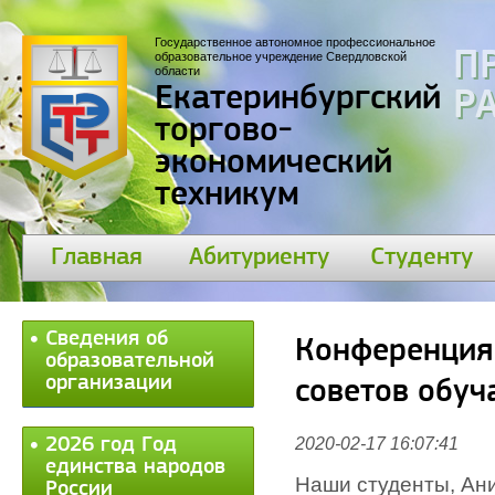
Государственное автономное профессиональное
П
образовательное учреждение Свердловской
области
Екатеринбургский
30
торгово-
экономический
техникум
Главная
Абитуриенту
Студенту
Сведения об
Конференция
образовательной
организации
советов обу
2026 год Год
2020-02-17 16:07:41
единства народов
Наши студенты, Ан
России