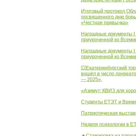
Итоговый протокол Обла
посвященного дню борь
«Честная привычка»
Наградные документы I
приуроченной ко Всеми
Наградные документы I
приуроченной ко Всеми
💥Екатеринбургский тор
вошёл в число лауреат
— 2025».
«Азимут: КВИЗ для хор
Студенты ЕТЭТ и Врем
Патриотическая выста
Неделя психологии в Е
🔥Стажировка на площа