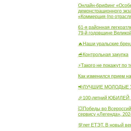
Онлайн-брифинг «Особе
демонстрационного экза
«Коммерция (по отрасл
61-я районная легкоатл
79-й годовщине Велико
🔥Наши уральские бре
🥣Контрольная закупка
⚡Такого не покажут по т
Как изменился прием на
📢ЛУЧШИЕ МОЛОДЫЕ 
🎉100-летний ЮБИЛЕЙ 
💥Победы во Всероссий
сервису «Легенда», 202
💯лет ЕТЭТ. В новый в