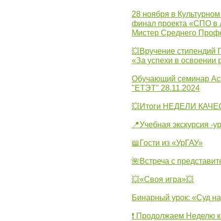
28 ноября в Культурном
финал проекта «СПО в Л
Мистер Среднего Проф
💥Вручение стипендий 
«За успехи в освоении
Обучающий семинар Ас
"ЕТЭТ" 28.11.2024
💥Итоги НЕДЕЛИ КАЧЕС
📍Учебная экскурсия -у
📖Гости из «УрГАУ»
🌺Встреча с представит
💥«Своя игра»💥
Бинарный урок: «Суд н
❗ Продолжаем Неделю к