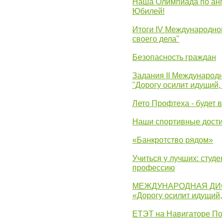
Наша Олимпиада по анг
Юбилей!
Итоги IV Международн
своего дела"
Безопасность граждан
Задания II Международ
"Дорогу осилит идущий,
Лето Профтеха - будет 
Наши спортивные дост
«Банкротство рядом»
Учиться у лучших: студ
профессию
МЕЖДУНАРОДНАЯ ДИ
«Дорогу осилит идущий
ЕТЭТ на Навигаторе П