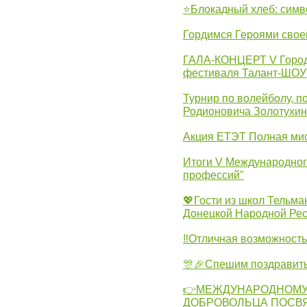
⭐Блокадный хлеб: симв
Гордимся Героями свое
ГАЛА-КОНЦЕРТ V Городс
фестиваля Талант-ШОУ
Турнир по волейболу, 
Родионовича Золотухи
Акция ЕТЭТ Полная мис
Итоги V Международног
профессий"
💖Гости из школ Тельма
Донецкой Народной Рес
‼Отличная возможность 
🎊🎉Спешим поздравит
👉МЕЖДУНАРОДНОМУ
ДОБРОВОЛЬЦА ПОСВ