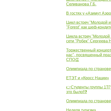
Селиванова Г.Б.
В гостях у «Азимут Аэр
Цикл встреч "Молодой и
"Forest" как шеф-кондит
Цикла встреч "Молодой 
сети "Робек" Сергеева Н
Торжественный концерт
нас", посвященный пра
СПО👏
Олимпиада по странов
ЕТЭТ и «Кросс Нации»
👉Студенты группы 1ТГу
это было‼❓
Олимпиада по странов
Неделя туризма