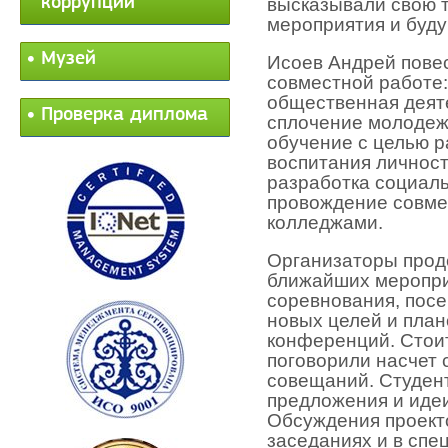
коррупции
высказывали свою т
мероприятия и буд
Музей
Исоев Андрей пове
совместной работе:
общественная деят
Проверка диплома
сплочение молодеж
обучение с целью р
воспитания личност
разработка социаль
провождение совме
колледжами.
Организаторы прод
ближайших меропри
соревнования, посе
новых целей и план
конференций. Стоит
поговорили насчет 
совещаний. Студен
предложения и идеи
Обсуждения проекто
заседаниях и в спе