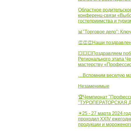
Областное родительско
конференц-связи «Выбо
гостеприимства и туриз
📊"Торговое дело": Клю
👏👏👏Наши поздравлен
💥💥💥Поздравляем поб
Регионального этапа Ч
мастерству «Професси
…Вспомним веселую м
Незаменимые
🏆Чемпионат "Професс
"ТУРОПЕРАТОРСКАЯ 
☀25 - 27 марта 2024 год
проходил XXIV ежегодн
продукции и мороженог