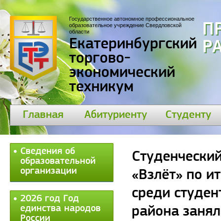
Государственное автономное профессиональное
П
образовательное учреждение Свердловской
области
Екатеринбургский
30
торгово-
экономический
техникум
Главная
Абитуриенту
Студенту
Сведения об
Студенческий
образовательной
организации
«Взлёт» по и
среди студен
2026 год Год
единства народов
района занял 
России