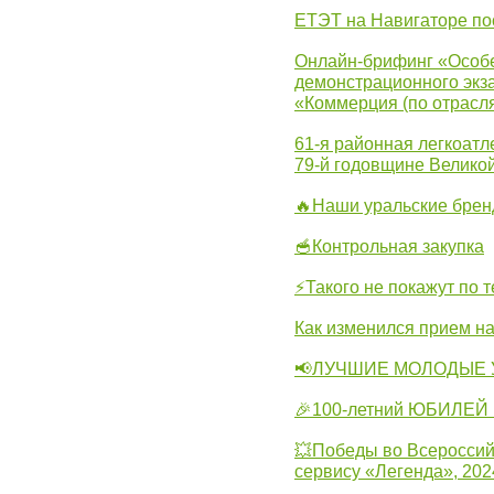
ЕТЭТ на Навигаторе по
Онлайн-брифинг «Особе
демонстрационного экза
«Коммерция (по отрасл
61-я районная легкоатл
79-й годовщине Велико
🔥Наши уральские бре
🥣Контрольная закупка
⚡Такого не покажут по т
Как изменился прием на
📢ЛУЧШИЕ МОЛОДЫЕ 
🎉100-летний ЮБИЛЕЙ 
💥Победы во Всероссий
сервису «Легенда», 202