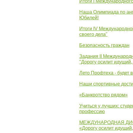
Итоги I Международног
Наша Олимпиада по анг
Юбилей!
Итоги IV Международн
своего дела"
Безопасность граждан
Задания II Международ
"Дорогу осилит идущий,
Лето Профтеха - будет 
Наши спортивные дост
«Банкротство рядом»
Учиться у лучших: студ
профессию
МЕЖДУНАРОДНАЯ ДИ
«Дорогу осилит идущий