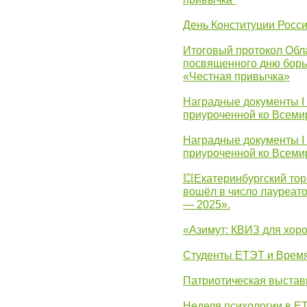
День Конституции Росс
Итоговый протокол Обла
посвященного дню борь
«Честная привычка»
Наградные документы I
приуроченной ко Всеми
Наградные документы I
приуроченной ко Всеми
💥Екатеринбургский тор
вошёл в число лауреат
— 2025».
«Азимут: КВИЗ для хор
Студенты ЕТЭТ и Врем
Патриотическая выста
Неделя психологии в Е