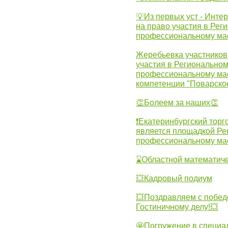
💡Из первых уст - Инте
на право участия в Рег
профессиональному ма
Жеребьевка участников 
участия в Регионально
профессиональному ма
компетенции "Поварско
👏Болеем за наших👏
❗Екатеринбургский торг
является площадкой Ре
профессиональному ма
⌛Областной математиче
💥Кадровый подиум
💥Поздравляем с побед
Гостиничному делу!💥
🤩Погружение в специа