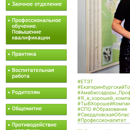
Заочное отделение
Профессиональное
обучение.
Повышение
квалификации
Практика
Воспитательная
работа
#ЕТЭТ
#ЕкатеринбургскийТ
Родителям
#Амабассадоры_Проф
#Я_в_хорошей_комп
#ТыВХорошейКомпа
Общежитие
#СПО
#Образование
#СвердловскаяОблас
#Профессионалитет
Противодействие