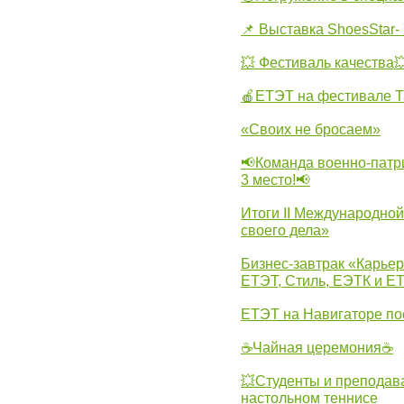
📌 Выставка ShoesStar- 
💥 Фестиваль качества
🍎ЕТЭТ на фестивале Т
«Своих не бросаем»
📢Команда военно-патр
3 место!📢
Итоги II Международн
своего дела»
Бизнес-завтрак «Карьер
ЕТЭТ, Стиль, ЕЭТК и ЕТ
ЕТЭТ на Навигаторе по
☕Чайная церемония☕
💥Студенты и преподав
настольном теннисе