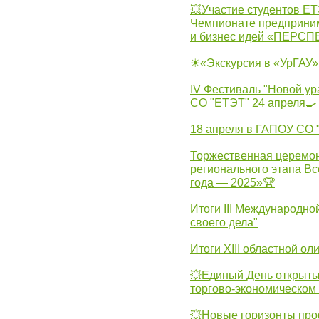
💥Участие студентов Е
Чемпионате предпринима
и бизнес идей «ПЕРС
☀«Экскурсия в «УрГАУ»
IV Фестиваль "Новой ур
СО "ЕТЭТ" 24 апреля🍳
18 апреля в ГАПОУ СО
Торжественная церемон
регионального этапа Вс
года — 2025»🏆
Итоги III Международн
своего дела"
Итоги XIII областной о
💥Единый День открыты
торгово-экономическом 
💥Новые горизонты про