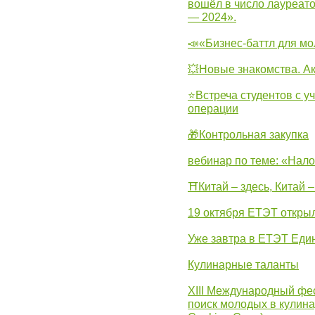
вошёл в число лауреат
— 2024».
📣«Бизнес-баттл для м
💥Новые знакомства. А
⭐Встреча студентов с у
операции
🎁Контрольная закупка
вебинар по теме: «Нало
⛩Китай – здесь, Китай 
19 октября ЕТЭТ откры
Уже завтра в ЕТЭТ Еди
Кулинарные таланты
XIII Международный фес
поиск молодых в кулинар