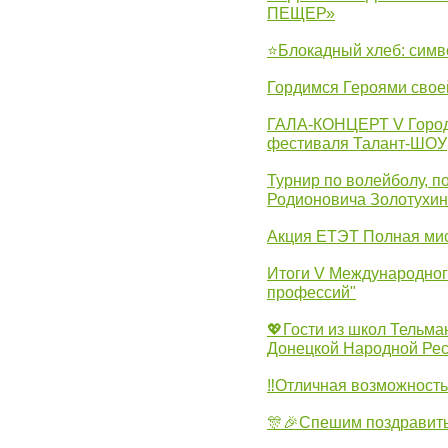
ПЕЩЕР»
⭐Блокадный хлеб: симв
Гордимся Героями свое
ГАЛА-КОНЦЕРТ V Городс
фестиваля Талант-ШОУ
Турнир по волейболу, 
Родионовича Золотухи
Акция ЕТЭТ Полная мис
Итоги V Международног
профессий"
💖Гости из школ Тельма
Донецкой Народной Рес
‼Отличная возможность 
🎊🎉Спешим поздравит