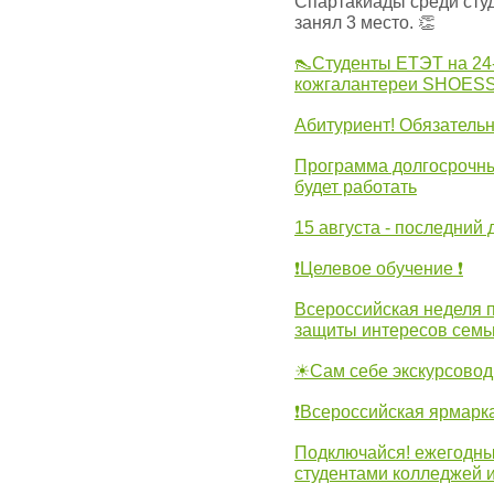
Спартакиады среди сту
занял 3 место. 👏
👠Студенты ЕТЭТ на 24
кожгалантереи SHOES
Абитуриент! Обязательн
Программа долгосрочных
будет работать
15 августа - последний 
❗Целевое обучение ❗
Всероссийская неделя 
защиты интересов семь
☀Сам себе экскурсовод
❗Всероссийская ярмарк
Подключайся! ежегодны
студентами колледжей 