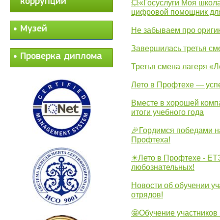
коррупции
💥«Госуслуги Моя школа
цифровой помощник для
Музей
Не забываем про ориги
Завершилась третья см
Проверка диплома
Третья смена лагеря «Л
Лето в Профтехе — усп
Вместе в хорошей комп
итоги учебного года
🎉Гордимся победами н
Профтеха!
☀Лето в Профтехе - ЕТ
любознательных!
Новости об обучении уч
отрядов!
🤩Обучение участников 