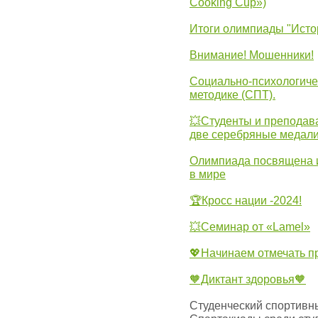
Cooking Cup»)
Итоги олимпиады "Исто
Внимание! Мошенники!
Социально-психологиче
методике (СПТ).
💥Студенты и преподав
две серебряные медали
Олимпиада посвящена и
в мире
🏆Кросс нации -2024!
💥Семинар от «Lamel»
💖Начинаем отмечать 
🧡Диктант здоровья🧡
Студенческий спортивны