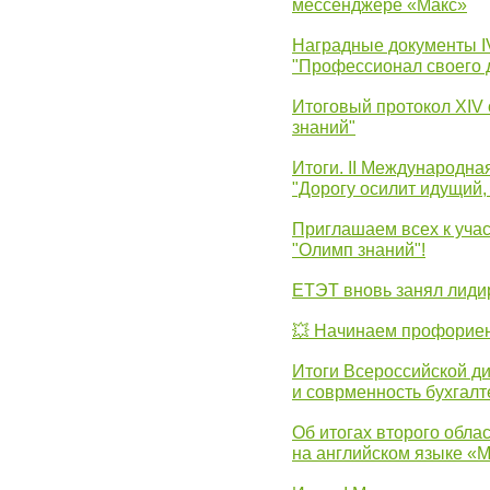
мессенджере «Макс»
Наградные документы 
"Профессионал своего 
Итоговый протокол XIV
знаний"
Итоги. II Международн
"Дорогу осилит идущий,
Приглашаем всех к уча
"Олимп знаний"!
ЕТЭТ вновь занял лид
💥 Начинаем профорие
Итоги Всероссийской д
и соврменность бухгалт
Об итогах второго облас
на английском языке «