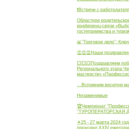
❗Встречи с работодател
Областное родительско
конференц-связи «Выбо
гостеприимства и туриз
📊"Торговое дело": Клю
👏👏👏Наши поздравлен
💥💥💥Поздравляем поб
Регионального этапа Ч
мастерству «Професси
…Вспомним веселую м
Незаменимые
🏆Чемпионат "Професс
"ТУРОПЕРАТОРСКАЯ 
☀25 - 27 марта 2024 год
проходил XXIV ежегодн