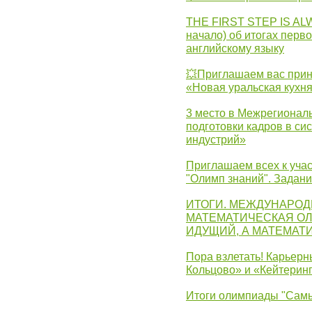
THE FIRST STEP IS AL
начало) об итогах перво
английскому языку
💥Приглашаем вас прин
«Новая уральская кухн
3 место в Межрегионал
подготовки кадров в с
индустрий»
Приглашаем всех к учас
"Олимп знаний". Задан
ИТОГИ. МЕЖДУНАРО
МАТЕМАТИЧЕСКАЯ ОЛ
ИДУЩИЙ, А МАТЕМАТ
Пора взлетать! Карьер
Кольцово» и «Кейтерин
Итоги олимпиады "Самы