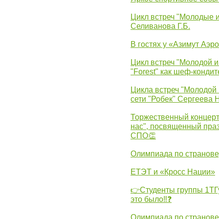
Цикл встреч "Молодые 
Селиванова Г.Б.
В гостях у «Азимут Аэр
Цикл встреч "Молодой и
"Forest" как шеф-кондит
Цикла встреч "Молодой 
сети "Робек" Сергеева Н
Торжественный концерт
нас", посвященный пра
СПО👏
Олимпиада по странов
ЕТЭТ и «Кросс Нации»
👉Студенты группы 1ТГу
это было‼❓
Олимпиада по странов