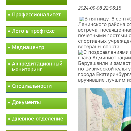
2024-09-08 22:06:18
Профессионалитет
В пятницу, 6 сент
Ленинского района с
встреча, посвященна
Лето в профтехе
почетными гостями с
спортивных учрежден
ветераны спорта.
Медиацентр
С поздравлениями 
глава Администрации
Беруашвили и замест
Аккредитационный
по физической культ
мониторинг
города Екатеринбург
вручившие лучшим и
Специальности
Документы
Дневное отделение