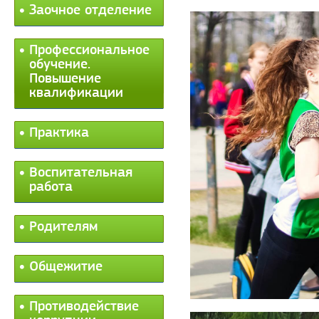
Заочное отделение
Профессиональное
обучение.
Повышение
квалификации
Практика
Воспитательная
работа
Родителям
Общежитие
Противодействие