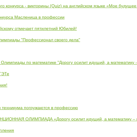
ого конкурса - викторины (Quiz) на английском языке «Мое будуще
онкурса Масленица в профессии
йскому отмечает пятилетний Юбилей!
лимпиады "Профессионал своего дела"
 Олимпиады по математике "Дорогу осилит идущий, а математику 
ЕТЭТе
ния!
ты техникума погружаются в профессию
ИОННАЯ ОЛИМПИАДА «Дорогу осилит идущий, а математику –
упления