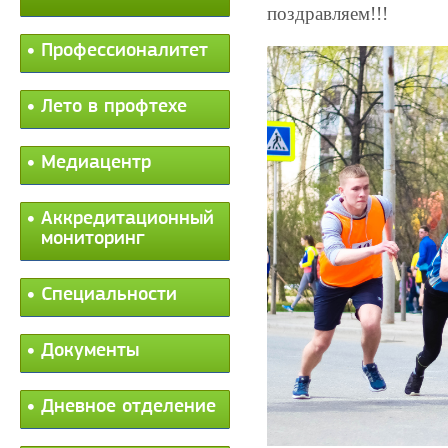
поздравляем!!!
Профессионалитет
Лето в профтехе
Медиацентр
Аккредитационный
мониторинг
Специальности
Документы
Дневное отделение