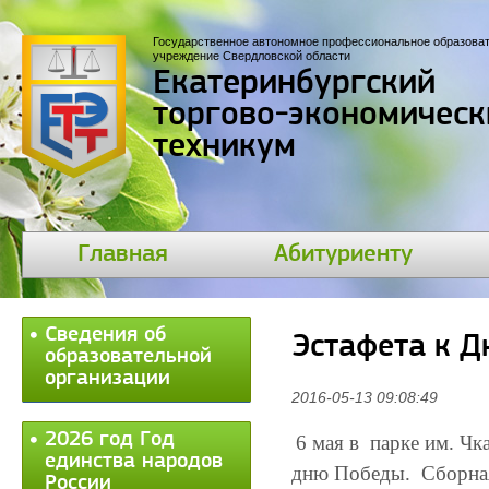
Государственное автономное профессиональное образова
учреждение Свердловской области
Екатеринбургский
торгово-экономическ
техникум
Главная
Абитуриенту
Сведения об
Эстафета к Д
образовательной
организации
2016-05-13 09:08:49
2026 год Год
6 мая в парке им. Чк
единства народов
дню Победы. Сборная 
России