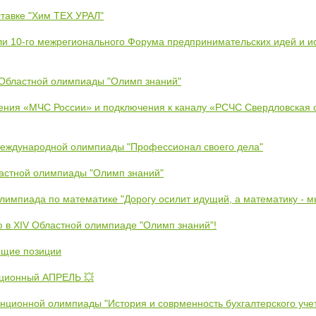
тавке "Хим ТЕХ УРАЛ"
ли 10-го межрегионального Форума предпринимательских идей и и
 Областной олимпиады "Олимп знаний"
ения «МЧС России» и подключения к каналу «РСЧС Свердловская 
Международной олимпиады "Профессионал своего дела"
ластной олимпиады "Олимп знаний"
Олимпиада по математике "Дорогу осилит идущий, а математику - 
ю в XIV Областной олимпиаде "Олимп знаний"!
ющие позиции
ционный АПРЕЛЬ 💥
анционной олимпиады "История и соврменность бухгалтерского уче