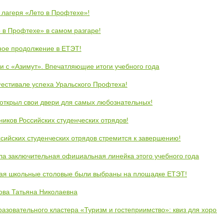
 лагеря «Лето в Профтехе»!
 в Профтехе» в самом разгаре!
ное продолжение в ЕТЭТ!
и с «Азимут». Впечатляющие итоги учебного года
естивале успеха Уральского Профтеха!
открыл свои двери для самых любознательных!
ников Российских студенческих отрядов!
сийских студенческих отрядов стремится к завершению!
ла заключительная официальная линейка этого учебного года
кая школьные столовые были выбраны на площадке ЕТЭТ!
ова Татьяна Николаевна
азовательного кластера «Туризм и гостеприимство»: квиз для хор