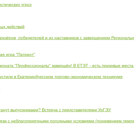
стических угроз
ных действий
призёров, победителей и их наставников с завершением Региональ
ая игра "Патриот"
ионата "Профессионалы" завершён! В ЕТЭТ - есть призовые места
устили в Екатеринбургском торгово-экономическом техникуме
!
станут выпускниками? Встреча с представителями УрГЭУ
вязи с неблагоприятными погодными условиями (понижением темпе