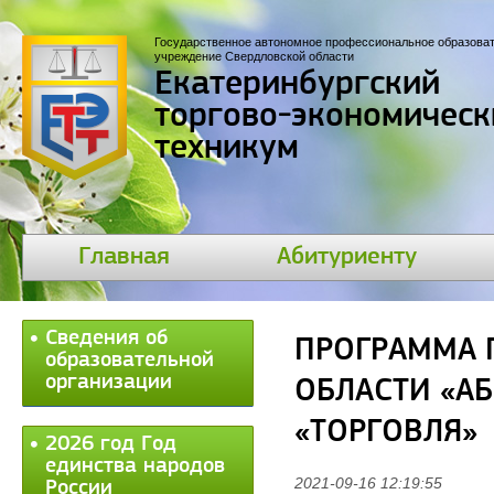
Государственное автономное профессиональное образова
учреждение Свердловской области
Екатеринбургский
торгово-экономическ
техникум
Главная
Абитуриенту
Сведения об
ПРОГРАММА 
образовательной
организации
ОБЛАСТИ «А
«ТОРГОВЛЯ»
2026 год Год
единства народов
2021-09-16 12:19:55
России