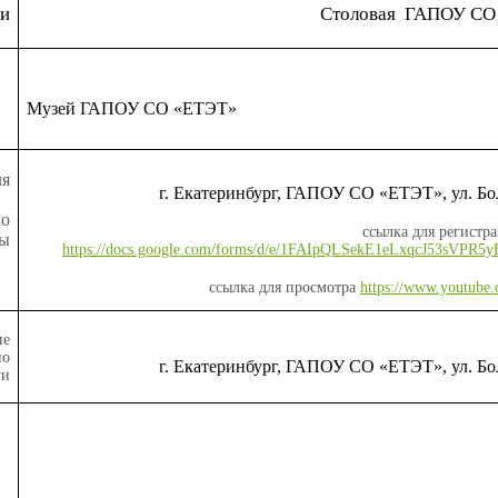
и
Столовая
ГАПОУ СО
Музей ГАПОУ СО «ЕТЭТ»
ля
г. Екатеринбург, ГАПОУ СО «ЕТЭТ», ул. Бо
о
ссылка для регистр
ы
https://docs.google.com/forms/d/e/1FAIpQLSekE1eLxqcJ53sV
ссылка для просмотра
https://www.youtub
ие
о
г. Екатеринбург, ГАПОУ СО «ЕТЭТ», ул. Бо
ги