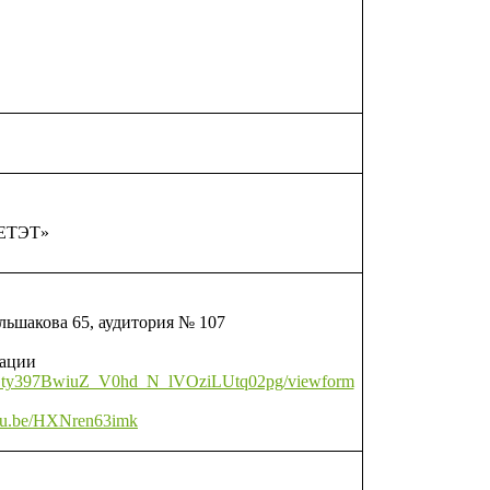
ЕТЭТ»
льшакова 65, аудитория № 107
рации
vBGty397BwiuZ_V0hd_N_lVOziLUtq02pg/viewform
utu.be/HXNren63imk