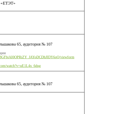
 «ЕТЭТ»
льшакова 65, аудитория № 107
ации
PR5yBGFbiAI0OPRiZY_JAYoDCDhJIDY6oQ/viewform
e.com/watch?v=uE1L4x_6dug
льшакова 65, аудитория № 107