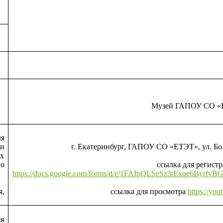
Музей ГАПОУ СО «
ля
и
г. Екатеринбург, ГАПОУ СО «ЕТЭТ», ул. Бо
х
о
ссылка для регист
https://docs.google.com/forms/d/e/1FAIpQLSeSz3tExqe6Byrf
я,
ссылка для просмотра
https://yo
я