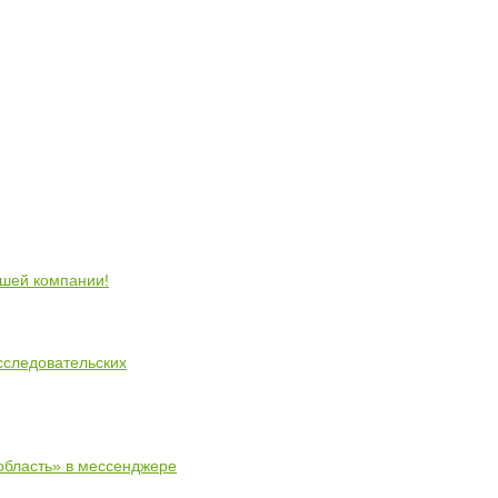
ошей компании!
сследовательских
область» в мессенджере