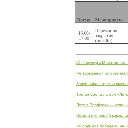
Время
Мероприятие
Церемония
16.00-
закрытия
17.00
(онлайн).
💥«Госуслуги Моя школа»:
Не забываем про оригинал
Завершилась третья смена
Третья смена лагеря «Лето
Лето в Профтехе — успеш
Вместе в хорошей компани
🎉Гордимся победами на Ф