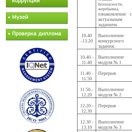
коррупции
безопасности,
жеребьевка,
ознакомление с
Музей
актуальным
заданием.
Проверка диплома
10.40
Выполнение
-13.20
конкурсного
задания.
10.40 -
Выполнение
11.40
модуля № 1
11.40 -
Перерыв
11.50
11.50 -
Выполнение
12.20
модуля № 2
12.20 -
Перерыв
12.30
12.30 -
Выполнение
13.10
модуля № 3