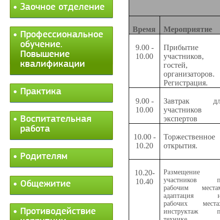
Заочное отделение
Время
Мероприятие
Профессиональное
обучение.
9.00 -
Прибытие
Повышение
10.00
участников,
квалификации
гостей,
организаторов.
Регистрация.
Практика
9.00 -
Завтрак дл
10.00
участников 
Воспитательная
экспертов
работа
10.00 -
Торжественное
10.20
открытия.
Родителям
10.20-
Размещение
участников п
10.40
Общежитие
рабочим места
адаптация н
рабочих места
Противодействие
инструктаж п
технике