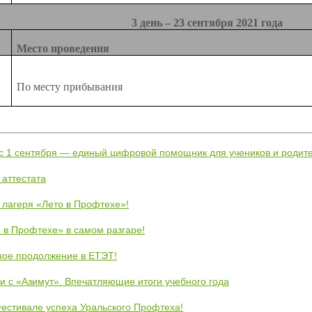
3 день – 23 сентября 2021 года
Место проведения
По месту прибывания
 с 1 сентября — единый цифровой помощник для учеников и родит
 аттестата
 лагеря «Лето в Профтехе»!
 в Профтехе» в самом разгаре!
ное продолжение в ЕТЭТ!
и с «Азимут». Впечатляющие итоги учебного года
естивале успеха Уральского Профтеха!