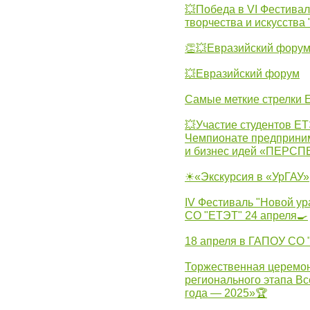
💥Победа в VI Фестивал
творчества и искусства
👏💥Евразийский фору
💥Евразийский форум
Самые меткие стрелки Е
💥Участие студентов Е
Чемпионате предпринима
и бизнес идей «ПЕРС
☀«Экскурсия в «УрГАУ»
IV Фестиваль "Новой ур
СО "ЕТЭТ" 24 апреля🍳
18 апреля в ГАПОУ СО
Торжественная церемон
регионального этапа Вс
года — 2025»🏆