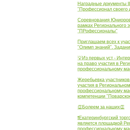
Наградные документы 
"Профессионал своего 
Соревнования Юниоров 
рамках Регионального 
"ПРофессионалы"
Приглашаем всех к учас
"Олимп знаний". Задан
💡Из первых уст - Инте
на право участия в Рег
профессиональному ма
Жеребьевка участников 
участия в Регионально
профессиональному ма
компетенции "Поварско
👏Болеем за наших👏
❗Екатеринбургский торг
является площадкой Ре
профессиональному ма