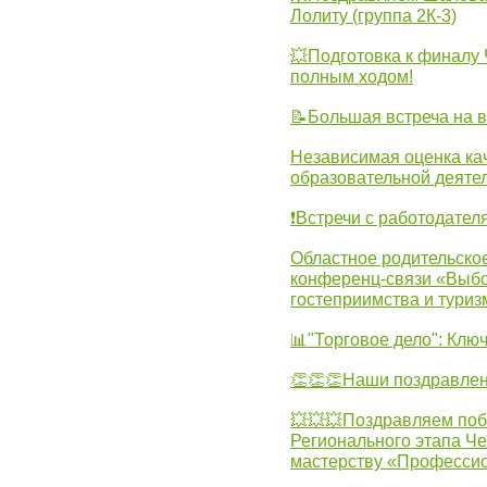
Лолиту (группа 2К-3)
💥Подготовка к финал
полным ходом!
📝Большая встреча на 
Независимая оценка ка
образовательной деятел
❗Встречи с работодател
Областное родительско
конференц-связи «Выбо
гостеприимства и туриз
📊"Торговое дело": Клю
👏👏👏Наши поздравлен
💥💥💥Поздравляем поб
Регионального этапа Ч
мастерству «Професси