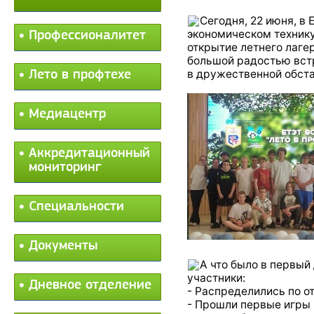
Сегодня, 22 июня, в
экономическом техник
Профессионалитет
открытие летнего лагер
большой радостью вст
в дружественной обста
Лето в профтехе
Медиацентр
Аккредитационный
мониторинг
Специальности
Документы
️А что было в первы
участники:
Дневное отделение
- Распределились по о
- Прошли первые игры 