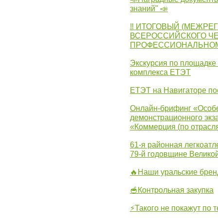
знаний" 📣
‼ ИТОГОВЫЙ (МЕЖРЕ
ВСЕРОССИЙСКОГО Ч
ПРОФЕССИОНАЛЬНОМУ 
Экскурсия по площадке
комплекса ЕТЭТ
ЕТЭТ на Навигаторе по
Онлайн-брифинг «Особе
демонстрационного экза
«Коммерция (по отрасл
61-я районная легкоатл
79-й годовщине Велико
🔥Наши уральские бре
🥣Контрольная закупка
⚡Такого не покажут по т