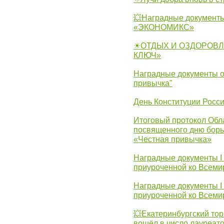
💥Наградные документы
«ЭКОНОМИКС»
☀ОТДЫХ И ОЗДОРОВЛ
КЛЮЧ»
Наградные документы о
привычка"
День Конституции Росс
Итоговый протокол Обла
посвященного дню борь
«Честная привычка»
Наградные документы I
приуроченной ко Всеми
Наградные документы I
приуроченной ко Всеми
💥Екатеринбургский тор
вошёл в число лауреат