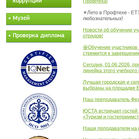
коррупции
Профтеха!
☀Лето в Профтехе - ЕТ
Музей
любознательных!
Новости об обучении уч
Проверка диплома
отрядов!
🤩Обучение участников 
стремится к завершени
Сегодня, 01.06.2026, 
линейка этого учебного 
Лучшая городская и се
выбраны на площадке 
Наш преподаватель Фед
ЮСТА встречает гостей 
«Туризм и гостеприимст
Наши прподаватели на 