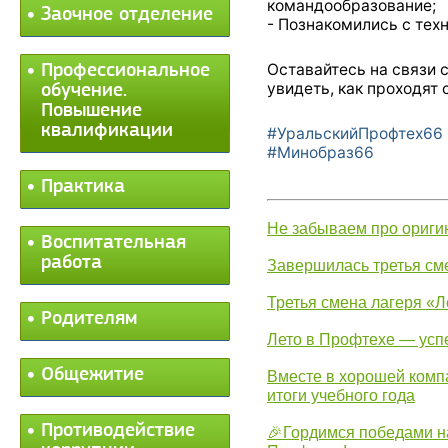
командообразование;
Заочное отделение
- Познакомились с тех
Оставайтесь на связи 
Профессиональное
увидеть, как проходят 
обучение.
Повышение
квалификации
#УральскийПрофтех66
#Минобраз66
Практика
Не забываем про ориги
Воспитательная
работа
Завершилась третья см
Третья смена лагеря «Л
Родителям
Лето в Профтехе — усп
Общежитие
Вместе в хорошей комп
итоги учебного года
Противодействие
🎉Гордимся победами н