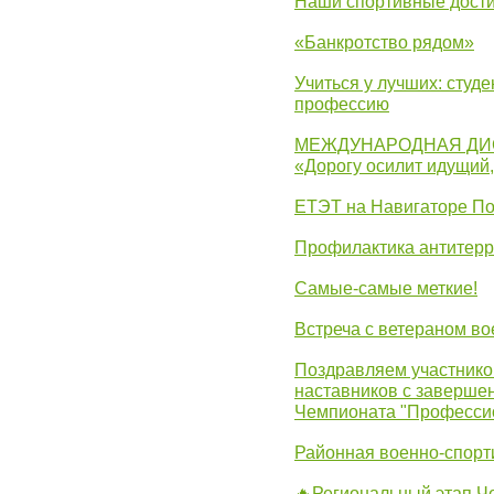
Наши спортивные дост
«Банкротство рядом»
Учиться у лучших: студ
профессию
МЕЖДУНАРОДНАЯ ДИ
«Дорогу осилит идущий
ЕТЭТ на Навигаторе П
Профилактика антитерр
Самые-самые меткие!
Встреча с ветераном в
Поздравляем участников
наставников с заверше
Чемпионата "Професси
Районная военно-спорт
🔥Региональный этап 