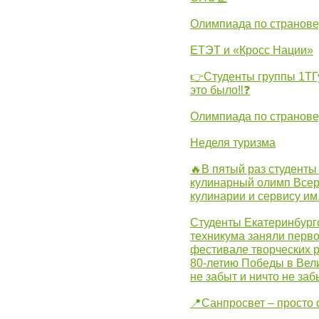
Олимпиада по странов
ЕТЭТ и «Кросс Нации»
👉Студенты группы 1ТГу
это было‼❓
Олимпиада по странов
Неделя туризма
🔥В пятый раз студенты
кулинарный олимп Всер
кулинарии и сервису им
Студенты Екатеринбургс
техникума заняли перво
фестивале творческих 
80-летию Победы в Вел
не забыт и ничто не за
📍Санпросвет – просто 