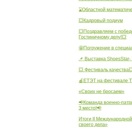
⌛Областной математиче
💥Кадровый подиум
💥Поздравляем с побед
Гостиничному делу!💥
🤩Погружение в специа
📌 Выставка ShoesStar- 
💥 Фестиваль качества
🍎ЕТЭТ на фестивале Т
«Своих не бросаем»
📢Команда военно-патр
3 место!📢
Итоги II Международн
своего дела»