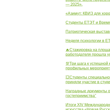
— 2025».
«Азимут: КВИЗ для хор
Студенты ЕТЭТ и Врем
Патриотическая выста
Неделя психологии в Е
🔥Стажировка на площа
работодателя прошла у
💯Три шага к успешной 
профильных мероприят
💥Студенты специально
приняли участие в студ
Наградные документы о
гостеприимства"
Итоги XIV Международн
искусства «Новая Русск