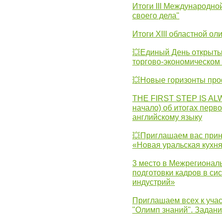
Итоги III Международн
своего дела"
Итоги XIII областной о
💥Единый День открыты
торгово-экономическом 
💥Новые горизонты про
THE FIRST STEP IS AL
начало) об итогах перво
английскому языку
💥Приглашаем вас прин
«Новая уральская кухн
3 место в Межрегионал
подготовки кадров в с
индустрий»
Приглашаем всех к учас
"Олимп знаний". Задан