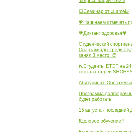
🏆Кросс нации -2024!
💥Семинар от «Lamel»
💖Начинаем отмечать 
🧡Диктант здоровья🧡
Студенческий спортивны
Спартакиады среди сту
занял 3 место. 👏
👠Студенты ЕТЭТ на 24
кожгалантереи SHOES
Абитуриент! Обязательн
Программа долгосрочных
будет работать
15 августа - последний 
❗Целевое обучение ❗
Всероссийская неделя 