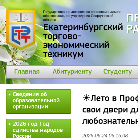
Государственное автономное профессиональное
П
образовательное учреждение Свердловской
области
Екатеринбургский
30
торгово-
экономический
техникум
Главная
Абитуриенту
Студенту
Сведения об
☀Лето в Проф
образовательной
организации
свои двери д
любознатель
2026 год Год
единства народов
2026-06-24 06:15:08
России