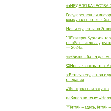
👍НЕДЕЛЯ КАЧЕСТВА 2
Государственная инфо
коммунального хозяйст
Наши студенты на Этно
💥Екатеринбургский тор
вошёл в число лауреат
— 2024».
📣«Бизнес-баттл для м
💥Новые знакомства. А
⭐Встреча студентов с у
операции
🎁Контрольная закупка
вебинар по теме: «Нало
⛩Китай – здесь, Китай 