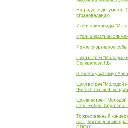
Наградные документы 
страноведению
Итоги олимпиады "Исто
Итоги областной олимп
Яркое спортивное собы
Цикл встреч "Молодые 
Селиванова Г.Б.
В гостях у «Азимут Аэр
Цикл встреч "Молодой и
"Forest" как шеф-кондит
Цикла встреч "Молодой 
сети "Робек" Сергеева Н
Торжественный концерт
нас", посвященный пра
СПО👏