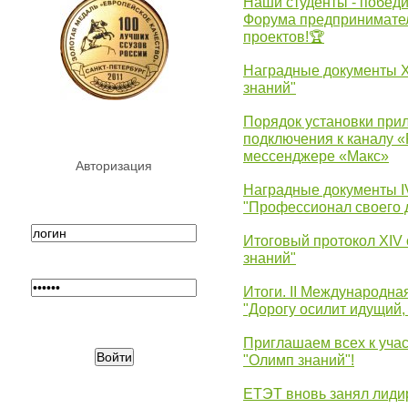
Наши студенты - победи
Форума предпринимател
проектов!🏆
Наградные документы 
знаний"
Порядок установки при
подключения к каналу 
мессенджере «Макс»
Авторизация
Наградные документы 
"Профессионал своего 
Итоговый протокол XIV
знаний"
Итоги. II Международн
"Дорогу осилит идущий,
Приглашаем всех к уча
"Олимп знаний"!
ЕТЭТ вновь занял лид