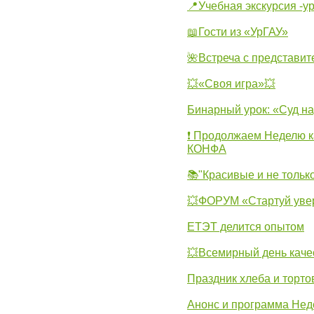
📍Учебная экскурсия -у
📖Гости из «УрГАУ»
🌺Встреча с представит
💥«Своя игра»💥
Бинарный урок: «Суд н
❗ Продолжаем Неделю к
КОНФА
📚"Красивые и не тольк
💥ФОРУМ «Стартуй уве
ЕТЭТ делится опытом
💥Всемирный день каче
Праздник хлеба и торто
Анонс и программа Нед