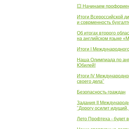
💥 Начинаем профорие
Итоги Всероссийской д
и соврменность бухгалт
Об итогах второго облас
на английском языке «
Итоги I Международног
Наша Олимпиада по анг
Юбилей!
Итоги IV Международн
своего дела"
Безопасность граждан
Задания II Международ
"Дорогу осилит идущий,
Лето Профтеха - будет 