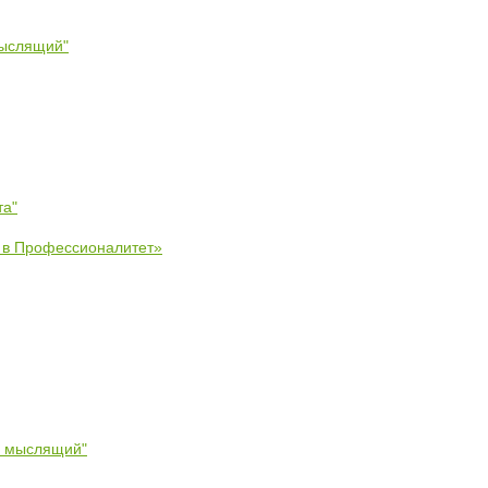
мыслящий"
та"
е в Профессионалитет»
- мыслящий"