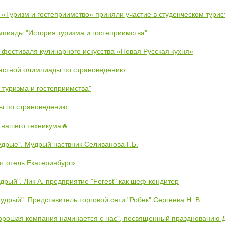
 «Туризм и гостеприимство» приняли участие в студенческом тури
пиады "История туризма и гостеприимства"
 фестиваля кулинарного искусства «Новая Русская кухня»
астной олимпиады по страноведению
 туризма и гостеприимства"
ы по страноведению
 нашего техникума🔥
дрые". Мудрый наствник Селиванова Г.Б.
рт отель Екатеринбург»
дрый". Лик А. предприятие "Forest" как шеф-кондитер
удрый". Представитель торговой сети "Робек" Сергеева Н. В.
орошая компания начинается с нас", посвященный празднованию 