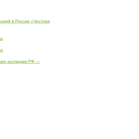
пцией в России «Честная
ва
ва
чшие колледжи РФ —