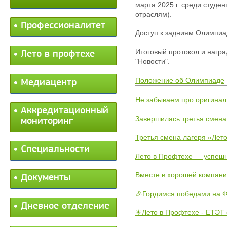
марта 2025 г. среди студе
отраслям).
Профессионалитет
Доступ к задниям Олимпиа
Итоговый протокол и награ
Лето в профтехе
"Новости".
Положение об Олимпиаде
Медиацентр
Не забываем про оригинал
Аккредитационный
Завершилась третья смена
мониторинг
Третья смена лагеря «Лето
Специальности
Лето в Профтехе — успеш
Вместе в хорошей компани
Документы
🎉Гордимся победами на Ф
Дневное отделение
☀Лето в Профтехе - ЕТЭТ 