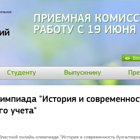
тельное
ПРИЕМНАЯ КОМИСС
РАБОТУ С 19 ИЮНЯ
ий
Вер
Студенту
Выпускнику
Пре
импиада "История и современнос
го учета"
ластной онлайн-олимпиаде "История и современность бухгалтерско