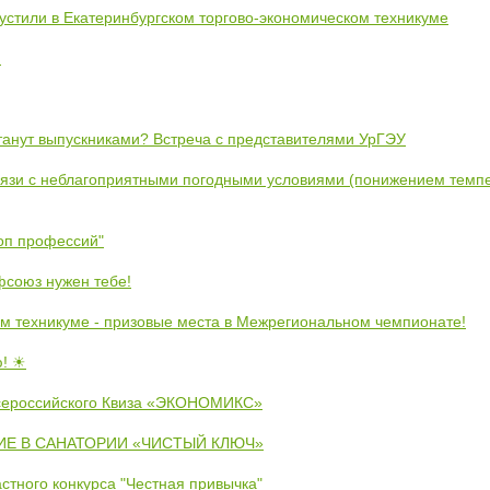
устили в Екатеринбургском торгово-экономическом техникуме
!
станут выпускниками? Встреча с представителями УрГЭУ
вязи с неблагоприятными погодными условиями (понижением темпе
коп профессий"
союз нужен тебе!
м техникуме - призовые места в Межрегиональном чемпионате!
ю! ☀
сероссийского Квиза «ЭКОНОМИКС»
Е В САНАТОРИИ «ЧИСТЫЙ КЛЮЧ»
стного конкурса "Честная привычка"