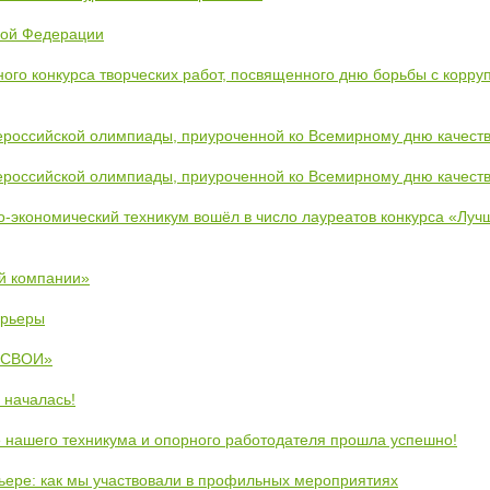
кой Федерации
ого конкурса творческих работ, посвященного дню борьбы с корру
ероссийской олимпиады, приуроченной ко Всемирному дню качест
ероссийской олимпиады, приуроченной ко Всемирному дню качест
во-экономический техникум вошёл в число лауреатов конкурса «Лу
й компании»
арьеры
 «СВОИ»
 началась!
 нашего техникума и опорного работодателя прошла успешно!
рьере: как мы участвовали в профильных мероприятиях