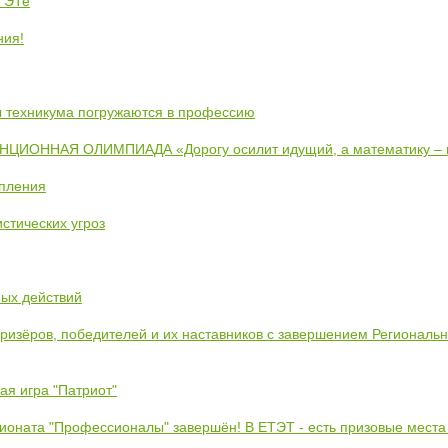
ЕТЭТе
ния!
ты техникума погружаются в профессию
ИОННАЯ ОЛИМПИАДА «Дорогу осилит идущий, а математику –
упления
стических угроз
ных действий
призёров, победителей и их наставников с завершением Региональ
ая игра "Патриот"
ионата "Профессионалы" завершён! В ЕТЭТ - есть призовые места