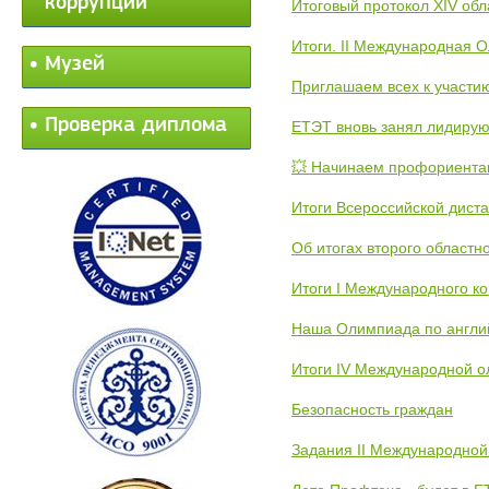
коррупции
Итоговый протокол XIV об
Итоги. II Международная 
Музей
Приглашаем всех к участи
Проверка диплома
ЕТЭТ вновь занял лидиру
💥 Начинаем профориента
Итоги Всероссийской дист
Об итогах второго областн
Итоги I Международного к
Наша Олимпиада по англи
Итоги IV Международной о
Безопасность граждан
Задания II Международной