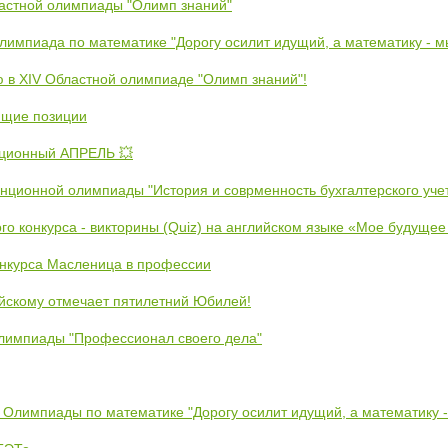
ластной олимпиады "Олимп знаний"
Олимпиада по математике "Дорогу осилит идущий, а математику - 
ю в XIV Областной олимпиаде "Олимп знаний"!
ющие позиции
ционный АПРЕЛЬ 💥
анционной олимпиады "История и соврменность бухгалтерского уче
ого конкурса - викторины (Quiz) на английском языке «Мое будуще
онкурса Масленица в профессии
йскому отмечает пятилетний Юбилей!
лимпиады "Профессионал своего дела"
 Олимпиады по математике "Дорогу осилит идущий, а математику 