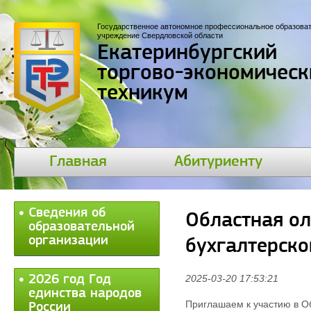
Государственное автономное профессиональное образова
учреждение Свердловской области
Екатеринбургский
торгово-экономическ
техникум
Главная
Абитуриенту
Сведения об
Областная ол
образовательной
организации
бухгалтерско
2026 год Год
2025-03-20 17:53:21
единства народов
Приглашаем к участию в Об
России