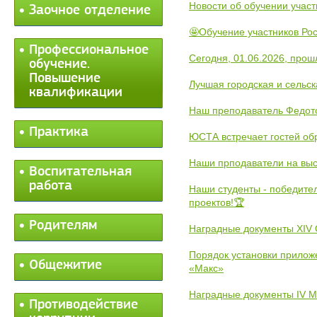
Новости об обучении участ
Заочное отделение
🤩Обучение участников Рос
Профессиональное
Сегодня, 01.06.2026, прош
обучение.
Повышение
Лучшая городская и сельс
квалификации
Наш преподаватель Федот
Практика
ЮСТА встречает гостей обр
Наши прподаватели на выс
Воспитательная
работа
Наши студенты - победите
проектов!🏆
Родителям
Наградные документы XIV
Порядок установки прилож
Общежитие
«Макс»
Наградные документы IV 
Противодействие