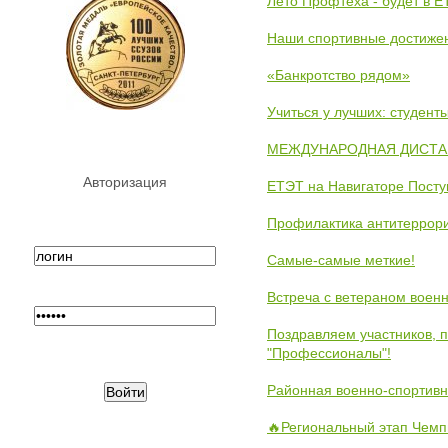
Лето Профтеха - будет в 
Наши спортивные достиже
«Банкротство рядом»
Учиться у лучших: студен
МЕЖДУНАРОДНАЯ ДИСТАНЦ
Авторизация
ЕТЭТ на Навигаторе Пост
Профилактика антитеррори
Самые-самые меткие!
Встреча с ветераном воен
Поздравляем участников, 
"Профессионалы"!
Районная военно-спортивн
🔥Региональный этап Чемп