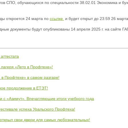
нтов СПО, обучающихся по специальности 38.02.01 Экономика и бух
ды откроется 24 марта по
ссылке
и будет открыт до 23:59 26 марта
дные документы будут опубликованы 14 апреля 2025 г. на сайте Г
 аттестата
 лагеря «Лето в Профтехе»!
 в Профтехе» в самом разгаре!
ное продолжение в ЕТЭТ!
и с «Азимут». Впечатляющие итоги учебного года
естивале успеха Уральского Профтеха!
открыл свои двери для самых любознательных!