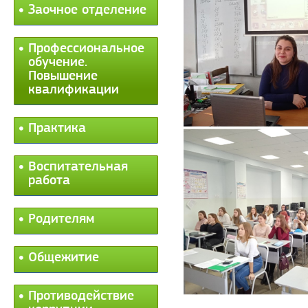
Заочное отделение
Профессиональное
обучение.
Повышение
квалификации
Практика
Воспитательная
работа
Родителям
Общежитие
Противодействие