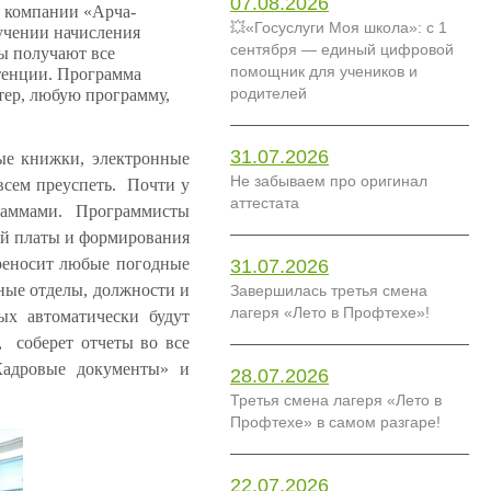
07.08.2026
м компании «Арча-
💥«Госуслуги Моя школа»: с 1
бучении начисления
сентября — единый цифровой
ты получают все
помощник для учеников и
тенции. Программа
родителей
тер, любую программу,
31.07.2026
вые книжки, электронные
Не забываем про оригинал
всем преуспеть. Почти у
аттестата
раммами. Программисты
ой платы и формирования
ереносит любые погодные
31.07.2026
ные отделы, должности и
Завершилась третья смена
лагеря «Лето в Профтехе»!
ых автоматически будут
, соберет отчеты во все
Кадровые документы» и
28.07.2026
Третья смена лагеря «Лето в
Профтехе» в самом разгаре!
22.07.2026