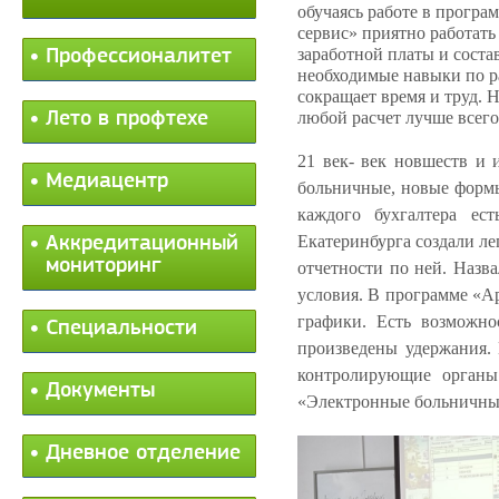
обучаясь работе в програ
сервис» приятно работать 
заработной платы и соста
Профессионалитет
необходимые навыки по р
сокращает время и труд. 
Лето в профтехе
любой расчет лучше всего
21 век- век новшеств и 
Медиацентр
больничные, новые формы
каждого бухгалтера ес
Екатеринбурга создали л
Аккредитационный
мониторинг
отчетности по ней. Назв
условия. В программе «А
графики. Есть возможно
Специальности
произведены удержания. 
контролирующие органы
Документы
«Электронные больничные
Дневное отделение