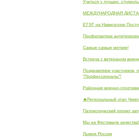
Учиться у лучших: студен
МЕЖДУНАРОДНАЯ ДИСТАНЦ
ЕТЭТ на Навигаторе Пост
Профилактика антитеррори
Самые-самые меткие!
Встреча с ветераном воен
Поздравляем участников, 
"Профессионалы"!
Районная военно-спортивн
🔥Региональный этап Чемп
Патриотический проект зап
Мы на Фестивале качества
Лыжня России