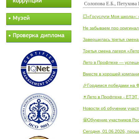
коррупции
Солопова Е.Б., Петухова
💥«Госуслуги Моя школа»:
Музей
Не забываем про оригинал
Проверка диплома
Завершилась третья смена
Третья смена лагеря «Лето
Лето в Профтехе — успеш
Вместе в хорошей компани
🎉Гордимся победами на Ф
☀Лето в Профтехе - ЕТЭТ 
Новости об обучении участ
🤩Обучение участников Рос
Сегодня, 01.06.2026, прош