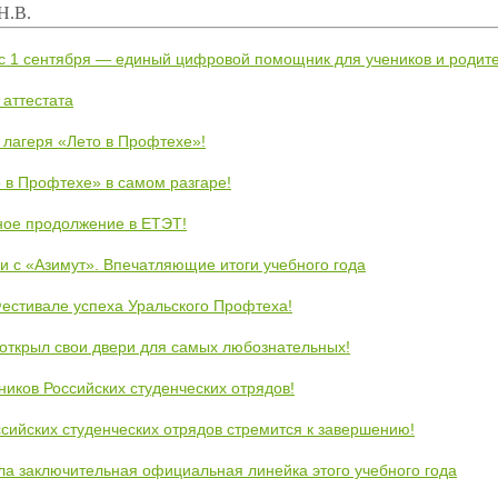
 Н.В.
 с 1 сентября — единый цифровой помощник для учеников и родит
 аттестата
 лагеря «Лето в Профтехе»!
 в Профтехе» в самом разгаре!
ное продолжение в ЕТЭТ!
и с «Азимут». Впечатляющие итоги учебного года
естивале успеха Уральского Профтеха!
открыл свои двери для самых любознательных!
ников Российских студенческих отрядов!
сийских студенческих отрядов стремится к завершению!
ла заключительная официальная линейка этого учебного года