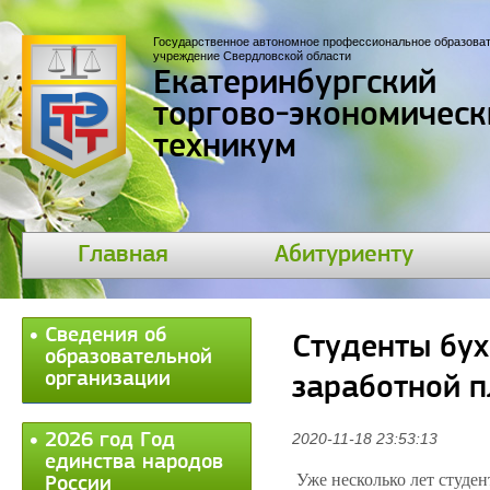
Государственное автономное профессиональное образова
учреждение Свердловской области
Екатеринбургский
торгово-экономическ
техникум
Главная
Абитуриенту
Сведения об
Студенты бух
образовательной
организации
заработной п
2026 год Год
2020-11-18 23:53:13
единства народов
Уже несколько лет студе
России