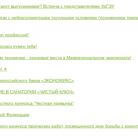
станут выпускниками? Встреча с представителями УрГЭУ
вязи с неблагоприятными погодными условиями (понижением темпе
коп профессий"
союз нужен тебе!
м техникуме - призовые места в Межрегиональном чемпионате!
ю! ☀
сероссийского Квиза «ЭКОНОМИКС»
Е В САНАТОРИИ «ЧИСТЫЙ КЛЮЧ»
стного конкурса "Честная привычка"
кой Федерации
ого конкурса творческих работ, посвященного дню борьбы с корру