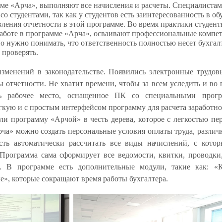
мме «Арча», выполняют все начисления и расчеты. Специалиста
со студентами, так как у студентов есть заинтересованность в о
вления отчетности в этой программе. Во время практики студен
аботе в программе «Арча», осваивают профессиональные компе
Но нужно понимать, что ответственность полностью несет бухгал
 проверять.
изменений в законодательстве. Появились электронные трудо
 отчетности. Не хватит времени, чтобы за всем уследить и во 
ть рабочее место, оснащенное ПК со специальными прог
егкую и с простым интерфейсом программу для расчета заработн
али программу «Арчой» в честь дерева, которое с легкостью п
рча» можно создать персональные условия оплаты труда, различ
сть автоматически рассчитать все виды начислений, с котор
Программа сама сформирует все ведомости, квитки, проводки
. В программе есть дополнительные модули, такие как: «
», которые сокращают время работы бухгалтера.