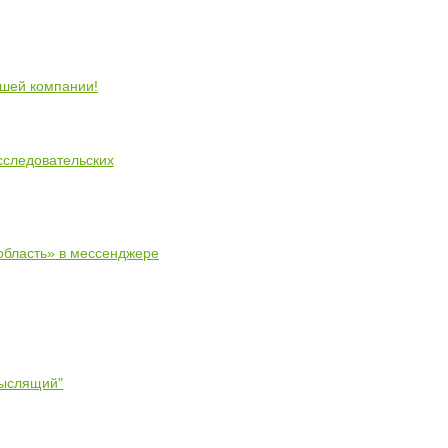
ошей компании!
сследовательских
область» в мессенджере
мыслящий"