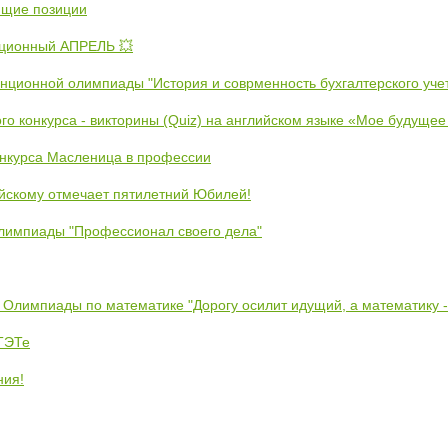
ющие позиции
ционный АПРЕЛЬ 💥
анционной олимпиады "История и соврменность бухгалтерского уче
ого конкурса - викторины (Quiz) на английском языке «Мое будуще
онкурса Масленица в профессии
йскому отмечает пятилетний Юбилей!
лимпиады "Профессионал своего дела"
 Олимпиады по математике "Дорогу осилит идущий, а математику 
ЕТЭТе
ния!