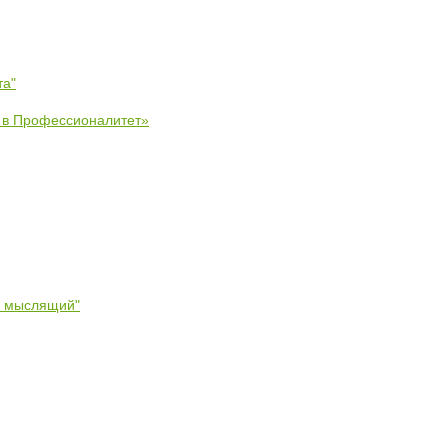
та"
е в Профессионалитет»
- мыслящий"