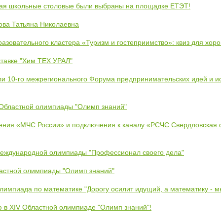
кая школьные столовые были выбраны на площадке ЕТЭТ!
ова Татьяна Николаевна
азовательного кластера «Туризм и гостеприимство»: квиз для хор
тавке "Хим ТЕХ УРАЛ"
ли 10-го межрегионального Форума предпринимательских идей и и
 Областной олимпиады "Олимп знаний"
ения «МЧС России» и подключения к каналу «РСЧС Свердловская 
Международной олимпиады "Профессионал своего дела"
ластной олимпиады "Олимп знаний"
Олимпиада по математике "Дорогу осилит идущий, а математику - 
ю в XIV Областной олимпиаде "Олимп знаний"!