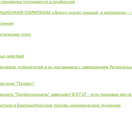
ты техникума погружаются в профессию
ИОННАЯ ОЛИМПИАДА «Дорогу осилит идущий, а математику –
упления
стических угроз
ных действий
призёров, победителей и их наставников с завершением Региональ
ая игра "Патриот"
ионата "Профессионалы" завершён! В ЕТЭТ - есть призовые места
устили в Екатеринбургском торгово-экономическом техникуме
!