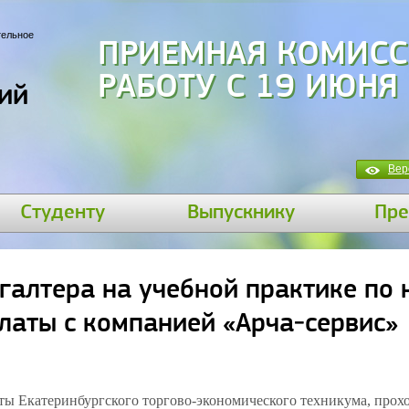
тельное
ПРИЕМНАЯ КОМИСС
РАБОТУ С 19 ИЮНЯ
ий
Вер
Студенту
Выпускнику
Пре
галтера на учебной практике по
латы с компанией «Арча-сервис»
нты Екатеринбургского торгово-экономического техникума, прох