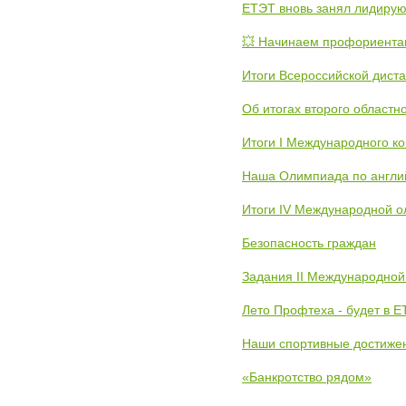
ЕТЭТ вновь занял лидиру
💥 Начинаем профориента
Итоги Всероссийской дист
Об итогах второго областн
Итоги I Международного к
Наша Олимпиада по англи
Итоги IV Международной о
Безопасность граждан
Задания II Международной
Лето Профтеха - будет в 
Наши спортивные достиже
«Банкротство рядом»