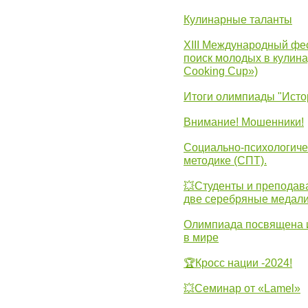
Кулинарные таланты
XIII Международный фес
поиск молодых в кулинар
Cooking Cup»)
Итоги олимпиады "Исто
Внимание! Мошенники!
Социально-психологиче
методике (СПТ).
💥Студенты и преподав
две серебряные медали
Олимпиада посвящена и
в мире
🏆Кросс нации -2024!
💥Семинар от «Lamel»