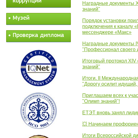
коррупции
Наградные документы 
знаний"
Музей
Порядок установки при
подключения к каналу 
мессенджере «Макс»
Проверка диплома
Наградные документы 
"Профессионал своего 
Итоговый протокол XIV
знаний"
Итоги. II Международн
"Дорогу осилит идущий,
Приглашаем всех к уча
"Олимп знаний"!
ЕТЭТ вновь занял лид
💥 Начинаем профорие
Итоги Всероссийской д