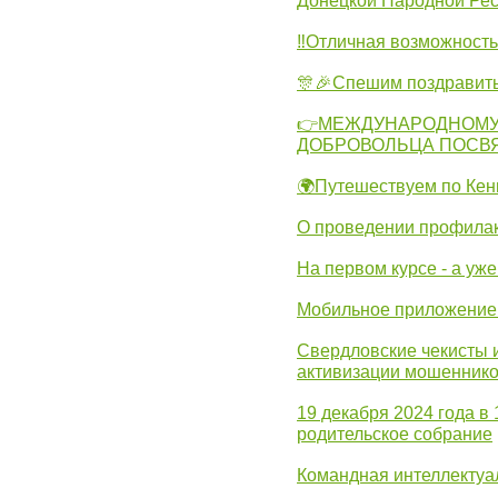
Донецкой Народной Рес
‼Отличная возможность 
🎊🎉Спешим поздравит
👉МЕЖДУНАРОДНОМУ
ДОБРОВОЛЬЦА ПОСВ
🌍Путешествуем по Кен
О проведении профилак
На первом курсе - а уж
Мобильное приложение 
Свердловские чекисты 
активизации мошеннико
19 декабря 2024 года в
родительское собрание
Командная интеллектуа