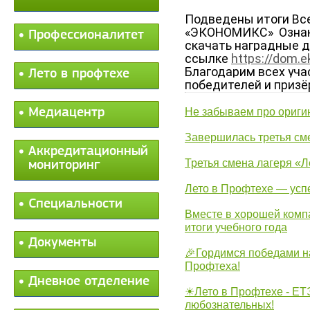
Подведены итоги Все
«ЭКОНОМИКС»  Ознак
Профессионалитет
скачать наградные д
ссылке 
https://dom.
Благодарим всех уча
Лето в профтехе
победителей и призë
Медиацентр
Не забываем про ориги
Завершилась третья см
Аккредитационный
Третья смена лагеря «Л
мониторинг
Лето в Профтехе — усп
Специальности
Вместе в хорошей комп
итоги учебного года
Документы
🎉Гордимся победами н
Профтеха!
Дневное отделение
☀Лето в Профтехе - ЕТ
любознательных!