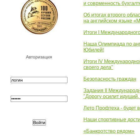
и соврменность бухгалт
Об итогах второго облас
на английском языке «
Итоги I Международног
Наша Олимпиада по анг
Юбилей!
Авторизация
Итоги IV Международн
своего дела"
Безопасность граждан
Задания II Международ
"Дорогу осилит идущий,
Лето Профтеха - будет 
Наши спортивные дост
«Банкротство рядом»