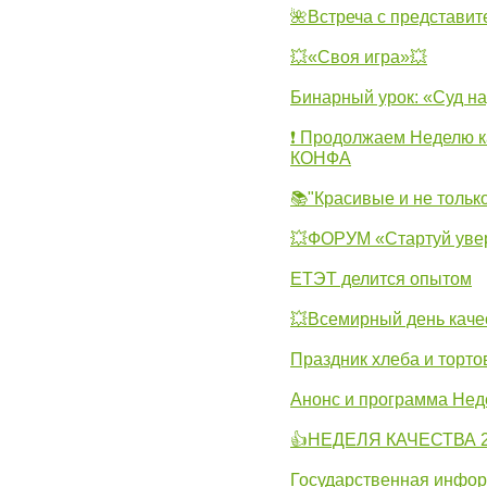
🌺Встреча с представит
💥«Своя игра»💥
Бинарный урок: «Суд н
❗ Продолжаем Неделю к
КОНФА
📚"Красивые и не тольк
💥ФОРУМ «Стартуй уве
ЕТЭТ делится опытом
💥Всемирный день каче
Праздник хлеба и торто
Анонс и программа Нед
👍НЕДЕЛЯ КАЧЕСТВА 2
Государственная инфо