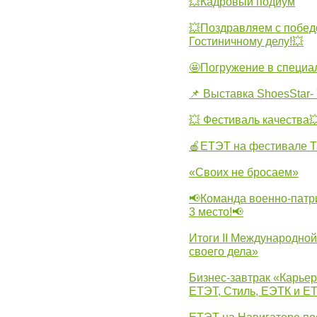
💥Кадровый подиум
💥Поздравляем с побед
Гостиничному делу!💥
🤩Погружение в специа
📌 Выставка ShoesStar- 
💥 Фестиваль качества
🍎ЕТЭТ на фестивале Т
«Своих не бросаем»
📢Команда военно-патр
3 место!📢
Итоги II Международн
своего дела»
Бизнес-завтрак «Карьер
ЕТЭТ, Стиль, ЕЭТК и ЕТ