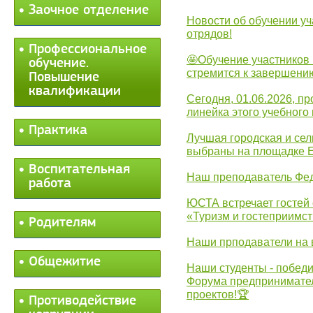
Заочное отделение
Новости об обучении уч
отрядов!
Профессиональное
🤩Обучение участников 
обучение.
стремится к завершени
Повышение
квалификации
Сегодня, 01.06.2026, 
линейка этого учебного 
Практика
Лучшая городская и се
выбраны на площадке 
Воспитательная
Наш преподаватель Фед
работа
ЮСТА встречает гостей 
«Туризм и гостеприимст
Родителям
Наши прподаватели на 
Общежитие
Наши студенты - победи
Форума предпринимател
проектов!🏆
Противодействие