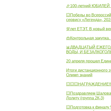
🎉100-летний ЮБИЛЕЙ 
💥Победы во Всероссий
сервису «Легенда», 202
💯лет ЕТЭТ. В новый в
👜Контрольная закупка
📊ДВАДЦАТЫЙ ЕЖЕГО
ВОДЫ, И БЕЗАЛКОГО
20 апреля прошел Един
Итоги дистанционного э
Олимп знаний
💥💥💥НАГРАЖДЕНИЕ!!!
💥Поздравляем Шалова 
Лолиту (группа 2К-3)
💥Подготовка к финал