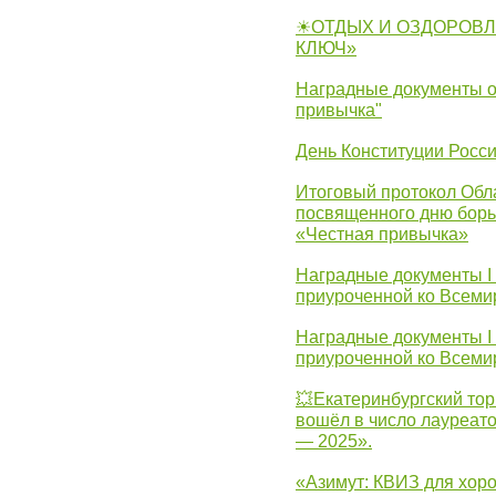
☀ОТДЫХ И ОЗДОРОВЛ
КЛЮЧ»
Наградные документы о
привычка"
День Конституции Росс
Итоговый протокол Обла
посвященного дню борь
«Честная привычка»
Наградные документы I
приуроченной ко Всеми
Наградные документы I
приуроченной ко Всеми
💥Екатеринбургский тор
вошёл в число лауреат
— 2025».
«Азимут: КВИЗ для хор