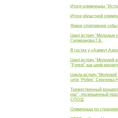
Итоги олимпиады "Исто
Итоги областной олимп
Яркое спортивное собы
Цикл встреч "Молодые 
Селиванова Г.Б.
В гостях у «Азимут Аэр
Цикл встреч "Молодой и
"Forest" как шеф-кондит
Цикла встреч "Молодой 
сети "Робек" Сергеева Н
Торжественный концерт
нас", посвященный пра
СПО👏
Олимпиада по странов