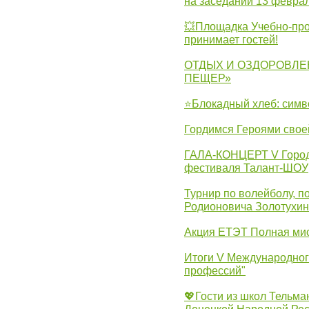
на заседании 13 февра
💥Площадка Учебно-про
принимает гостей!
ОТДЫХ И ОЗДОРОВЛЕ
ПЕЩЕР»
⭐Блокадный хлеб: симв
Гордимся Героями свое
ГАЛА-КОНЦЕРТ V Городс
фестиваля Талант-ШОУ
Турнир по волейболу, 
Родионовича Золотухи
Акция ЕТЭТ Полная мис
Итоги V Международног
профессий"
💖Гости из школ Тельма