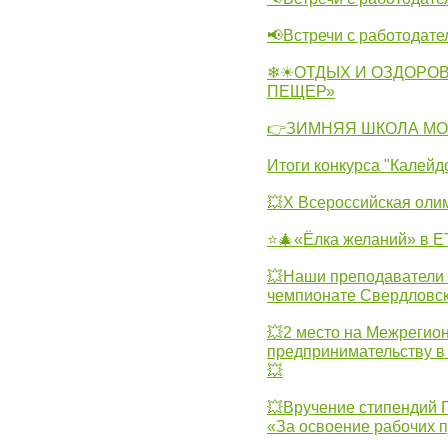
📢Встречи с работодат
❄☀ОТДЫХ И ОЗДОРОВ
ПЕЩЕР»
👉ЗИМНЯЯ ШКОЛА МО
Итоги конкурса "Калейд
💥Х Всероссийская оли
⭐🎄«Ёлка желаний» в 
💥Наши преподаватели п
чемпионате Свердловск
💥2 место на Межрегио
предпринимательству в 
💥
💥Вручение стипендий 
«За освоение рабочих 