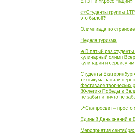
ЕТЭТ и «Кросс Нации»
👉Студенты группы 1ТГу
это было‼❓
Олимпиада по странов
Неделя туризма
🔥В пятый раз студенты
кулинарный олимп Всер
кулинарии и сервису им
Студенты Екатеринбургс
техникума заняли перво
фестивале творческих 
80-летию Победы в Вел
не забыт и ничто не за
📍Санпросвет – просто 
Единый День знаний в 
Мероприятия сентября: