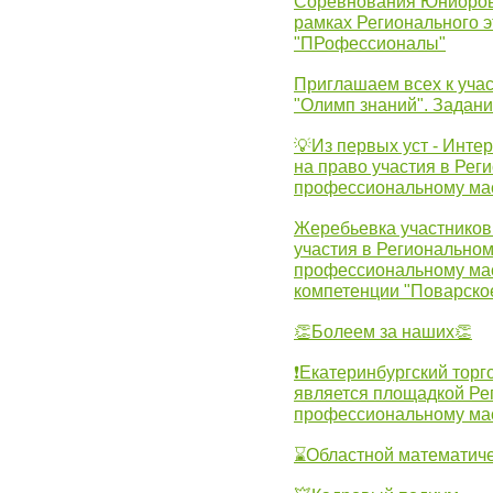
Соревнования Юниоров 
рамках Регионального 
"ПРофессионалы"
Приглашаем всех к учас
"Олимп знаний". Задан
💡Из первых уст - Инте
на право участия в Рег
профессиональному ма
Жеребьевка участников 
участия в Регионально
профессиональному ма
компетенции "Поварско
👏Болеем за наших👏
❗Екатеринбургский торг
является площадкой Ре
профессиональному ма
⌛Областной математиче