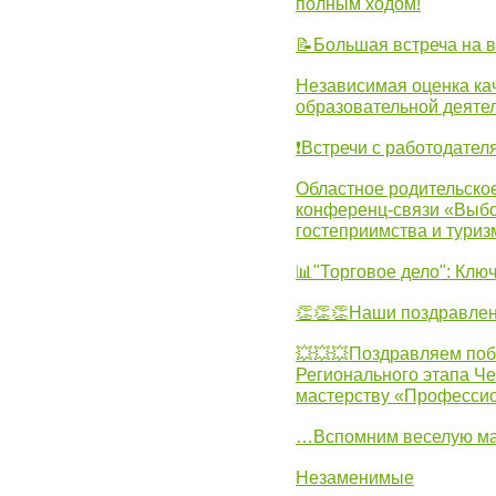
полным ходом!
📝Большая встреча на 
Независимая оценка ка
образовательной деятел
❗Встречи с работодател
Областное родительско
конференц-связи «Выбо
гостеприимства и туриз
📊"Торговое дело": Клю
👏👏👏Наши поздравлен
💥💥💥Поздравляем поб
Регионального этапа Ч
мастерству «Професси
…Вспомним веселую м
Незаменимые