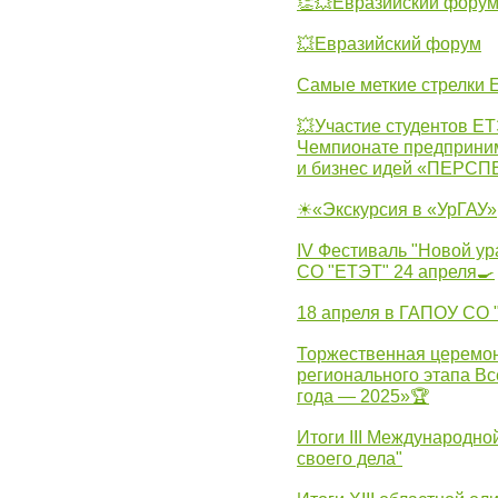
👏💥Евразийский фору
💥Евразийский форум
Самые меткие стрелки Е
💥Участие студентов Е
Чемпионате предпринима
и бизнес идей «ПЕРС
☀«Экскурсия в «УрГАУ»
IV Фестиваль "Новой ур
СО "ЕТЭТ" 24 апреля🍳
18 апреля в ГАПОУ СО
Торжественная церемон
регионального этапа Вс
года — 2025»🏆
Итоги III Международн
своего дела"