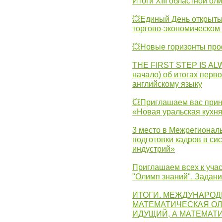
Итоги XIII областной о
💥Единый День открыты
торгово-экономическом 
💥Новые горизонты про
THE FIRST STEP IS AL
начало) об итогах перво
английскому языку
💥Приглашаем вас прин
«Новая уральская кухн
3 место в Межрегионал
подготовки кадров в с
индустрий»
Приглашаем всех к учас
"Олимп знаний". Задан
ИТОГИ. МЕЖДУНАРО
МАТЕМАТИЧЕСКАЯ ОЛ
ИДУЩИЙ, А МАТЕМАТ