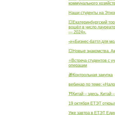
коммунального хозяйст
Наши студенты на Этно
💥Екатеринбургский тор
вошёл в число лауреат
— 2024».
📣«Бизнес-баттл для м
💥Новые знакомства. А
⭐Встреча студентов с у
операции
🎁Контрольная закупка
вебинар по теме: «Нало
⛩Китай – здесь, Китай 
19 октября ЕТЭТ откры
Уже завтра в ЕТЭТ Еди