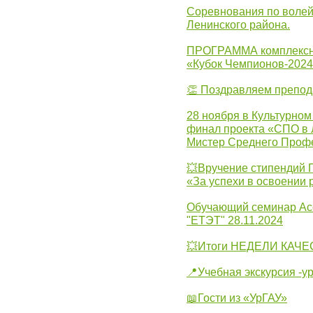
Соревнования по волей
Ленинского района.
ПРОГРАММА комплексно
«Кубок Чемпионов-202
👏 Поздравляем препо
28 ноября в Культурном
финал проекта «СПО в Л
Мистер Среднего Проф
💥Вручение стипендий 
«За успехи в освоении
Обучающий семинар Ас
"ЕТЭТ" 28.11.2024
💥Итоги НЕДЕЛИ КАЧЕС
📍Учебная экскурсия -у
📖Гости из «УрГАУ»