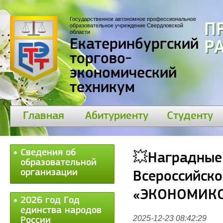
Государственное автономное профессиональное
П
образовательное учреждение Свердловской
области
Екатеринбургский
30
торгово-
экономический
техникум
Главная
Абитуриенту
Студенту
Сведения об
💥Наградные
образовательной
организации
Всероссийско
«ЭКОНОМИК
2026 год Год
единства народов
2025-12-23 08:42:29
России