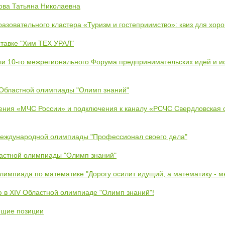
ова Татьяна Николаевна
азовательного кластера «Туризм и гостеприимство»: квиз для хор
тавке "Хим ТЕХ УРАЛ"
ли 10-го межрегионального Форума предпринимательских идей и и
 Областной олимпиады "Олимп знаний"
ения «МЧС России» и подключения к каналу «РСЧС Свердловская 
Международной олимпиады "Профессионал своего дела"
ластной олимпиады "Олимп знаний"
Олимпиада по математике "Дорогу осилит идущий, а математику - 
ю в XIV Областной олимпиаде "Олимп знаний"!
ющие позиции