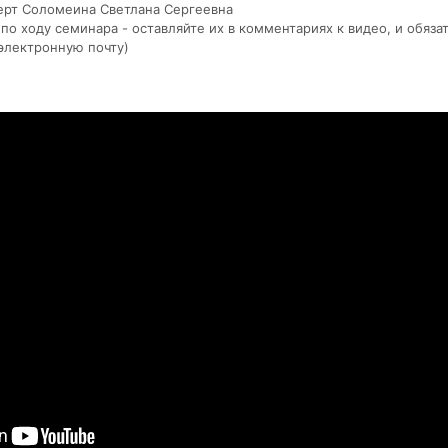
перт Соломеина Светлана Сергеевна
 по ходу семинара - оставляйте их в комментариях к видео, и обяз
электронную почту)