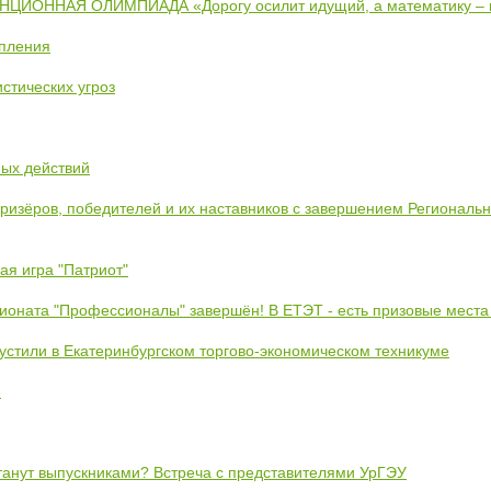
ИОННАЯ ОЛИМПИАДА «Дорогу осилит идущий, а математику –
упления
стических угроз
ных действий
призёров, победителей и их наставников с завершением Региональ
ая игра "Патриот"
ионата "Профессионалы" завершён! В ЕТЭТ - есть призовые места
устили в Екатеринбургском торгово-экономическом техникуме
!
станут выпускниками? Встреча с представителями УрГЭУ