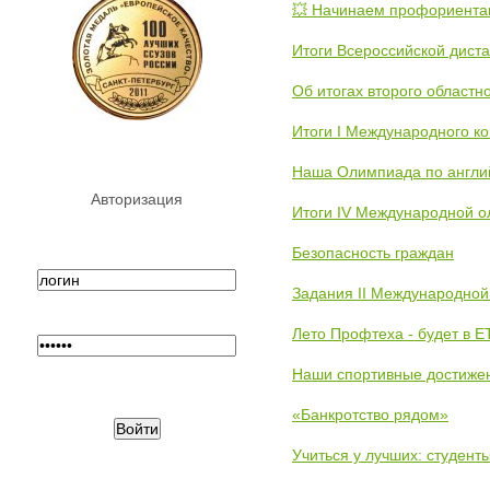
💥 Начинаем профориента
Итоги Всероссийской дист
Об итогах второго областн
Итоги I Международного к
Наша Олимпиада по англи
Авторизация
Итоги IV Международной о
Безопасность граждан
Задания II Международной
Лето Профтеха - будет в 
Наши спортивные достиже
«Банкротство рядом»
Учиться у лучших: студен