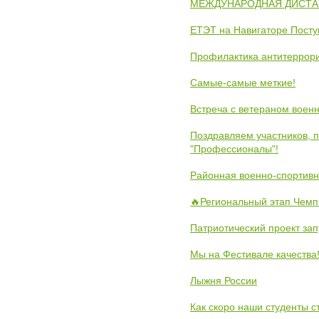
МЕЖДУНАРОДНАЯ ДИСТАНЦ
ЕТЭТ на Навигаторе Пост
Профилактика антитеррори
Самые-самые меткие!
Встреча с ветераном воен
Поздравляем участников, 
"Профессионалы"!
Районная военно-спортивн
🔥Региональный этап Чемп
Патриотический проект зап
Мы на Фестивале качества
Лыжня России
Как скоро наши студенты 