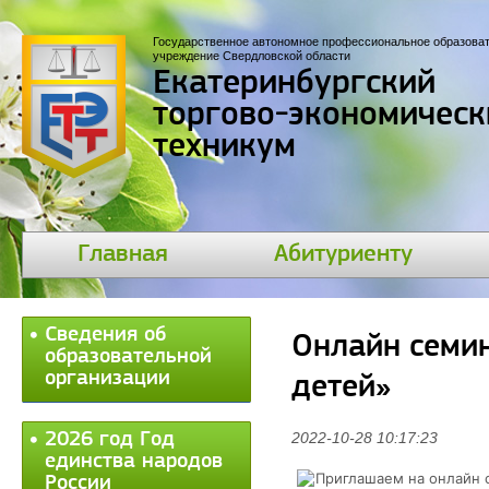
Государственное автономное профессиональное образова
учреждение Свердловской области
Екатеринбургский
торгово-экономическ
техникум
Главная
Абитуриенту
Сведения об
Онлайн семин
образовательной
организации
детей»
2026 год Год
2022-10-28 10:17:23
единства народов
Приглашаем на онлайн 
России