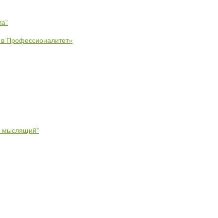
та"
е в Профессионалитет»
- мыслящий"