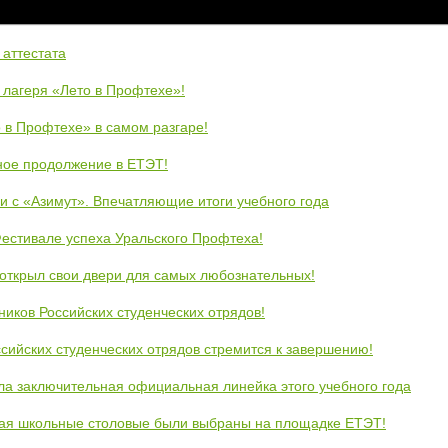
 аттестата
 лагеря «Лето в Профтехе»!
 в Профтехе» в самом разгаре!
ное продолжение в ЕТЭТ!
и с «Азимут». Впечатляющие итоги учебного года
естивале успеха Уральского Профтеха!
открыл свои двери для самых любознательных!
ников Российских студенческих отрядов!
сийских студенческих отрядов стремится к завершению!
ла заключительная официальная линейка этого учебного года
кая школьные столовые были выбраны на площадке ЕТЭТ!