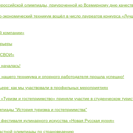
ероссийской олимпиады, приуроченной ко Всемирному дню качест
во-экономический техникум вошёл в число лауреатов конкурса «Лу
й компании»
арьеры
 «СВОИ»
 началась!
 нашего техникума и опорного работодателя прошла успешно!
рьере: как мы участвовали в профильных мероприятиях
 «Туризм и гостеприимство» приняли участие в студенческом тури
пиады "История туризма и гостеприимства"
 фестиваля кулинарного искусства «Новая Русская кухня»
астной олимпиады по страноведению