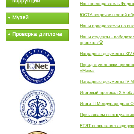
коррупции
Наш преподаватель Федот
ЮСТА встречает гостей обр
Музей
Наши прподаватели на выс
Проверка диплома
Наши студенты - победите
проектов!🏆
Наградные документы XIV
Порядок установки прилож
«Макс»
Наградные документы IV 
Итоговый протокол XIV об
Итоги. II Международная 
Приглашаем всех к участи
ЕТЭТ вновь занял лидиру