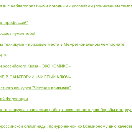
вязи с неблагоприятными погодными условиями (понижением темпе
коп профессий"
союз нужен тебе!
м техникуме - призовые места в Межрегиональном чемпионате!
ю! ☀
сероссийского Квиза «ЭКОНОМИКС»
Е В САНАТОРИИ «ЧИСТЫЙ КЛЮЧ»
стного конкурса "Честная привычка"
кой Федерации
ого конкурса творческих работ, посвященного дню борьбы с корру
ероссийской олимпиады, приуроченной ко Всемирному дню качест