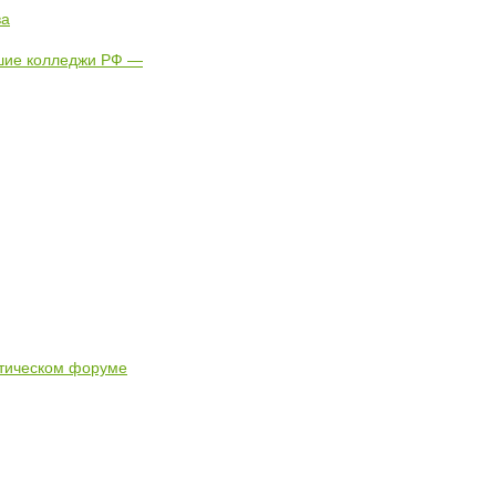
ва
чшие колледжи РФ —
стическом форуме