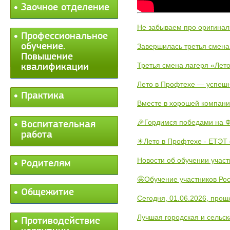
Заочное отделение
Не забываем про оригинал
Профессиональное
обучение.
Завершилась третья смена
Повышение
Третья смена лагеря «Лето
квалификации
Лето в Профтехе — успеш
Практика
Вместе в хорошей компани
🎉Гордимся победами на Ф
Воспитательная
работа
☀Лето в Профтехе - ЕТЭТ 
Новости об обучении участ
Родителям
🤩Обучение участников Рос
Общежитие
Сегодня, 01.06.2026, прош
Лучшая городская и сельс
Противодействие