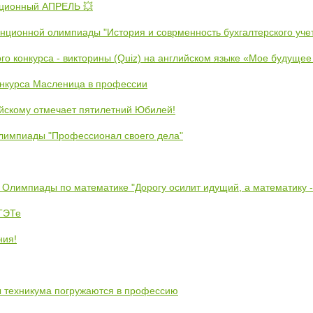
ционный АПРЕЛЬ 💥
анционной олимпиады "История и соврменность бухгалтерского уче
ого конкурса - викторины (Quiz) на английском языке «Мое будуще
онкурса Масленица в профессии
йскому отмечает пятилетний Юбилей!
лимпиады "Профессионал своего дела"
 Олимпиады по математике "Дорогу осилит идущий, а математику 
ЕТЭТе
ния!
ты техникума погружаются в профессию