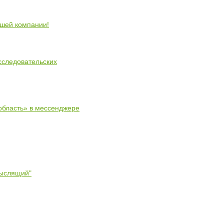
ошей компании!
сследовательских
область» в мессенджере
мыслящий"