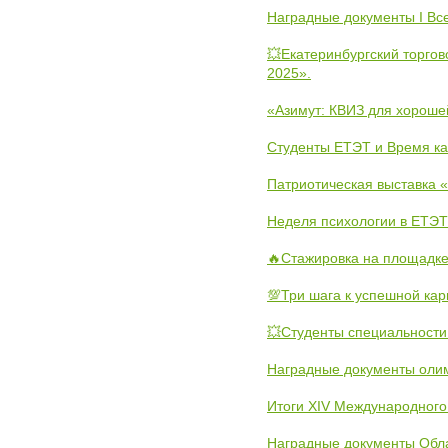
Наградные документы I Вс
💥Екатеринбургский торго
2025».
«Азимут: КВИЗ для хороше
Студенты ЕТЭТ и Время к
Патриотическая выставка
Неделя психологии в ЕТЭТ
🔥Стажировка на площадке
💯Три шага к успешной ка
💥Студенты специальности
Наградные документы олим
Итоги XIV Международного
Наградные документы Обл