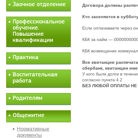
Заочное отделение
Договора должны распеч
Кто заселяется в субботу
Профессиональное
обучение.
Если оплачиваете через он
Повышение
КБК за найм — 000000000
квалификации
КБК возмещение коммунал
Практика
Все квитанции распечата
сбербанк, квитанции име
У кого были долги в течен
Воспитательная
согласно пункта 4.2
работа
БЕЗ ЛЮБОЙ ОПЛАТЫ НЕ
Родителям
Общежитие
Нормативные
документы