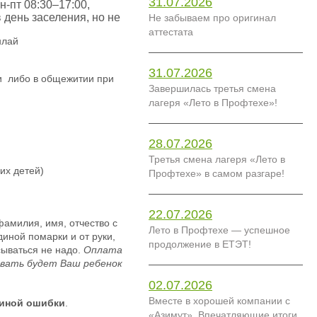
31.07.2026
н-пт 08:30–17:00,
 день заселения, но не
Не забываем про оригинал
аттестата
нлай
31.07.2026
и либо в общежитии при
Завершилась третья смена
лагеря «Лето в Профтехе»!
28.07.2026
Третья смена лагеря «Лето в
их детей)
Профтехе» в самом разгаре!
22.07.2026
. фамилия, имя, отчество с
Лето в Профтехе — успешное
диной помарки и от руки,
продолжение в ЕТЭТ!
сываться не надо.
Оплата
живать будет Ваш ребенок
02.07.2026
Вместе в хорошей компании с
диной ошибки
.
«Азимут». Впечатляющие итоги