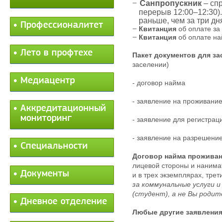
Санпропускник
– спр
перерыв 12:00–12:30).
раньше, чем за три дн
Профессионалитет
Квитанция
об оплате за
Квитанция
об оплате на
Лето в профтехе
Пакет документов для з
заселении)
Медиацентр
- договор найма
- заявление на проживани
Аккредитационный
мониторинг
- заявление для регистра
- заявление на разрешени
Специальности
Договор найма проживан
лицевой стороны и нанимат
Документы
и в трех экземплярах, тре
за коммунальные услуги и
(студент), а не Вы родит
Дневное отделение
Любые другие заявления 