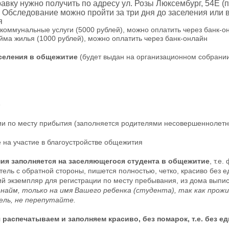
авку нужно получить по адресу ул. Розы Люксембург, 54Е (п
 Обследование можно пройти за три дня до заселения или в
я
 коммунальные услуги (5000 рублей), можно оплатить через банк-о
йма жилья (1000 рублей), можно оплатить через банк-онлайн
аселения в общежитие
(будет выдан на организационном собрани
е
ции по месту прибытия (заполняется родителями несовершеннолетн
е на участие в благоустройстве общежития
ия заполняется на заселяющегося студента в общежитие
, т.е
ель с обратной стороны, пишется полностью, четко, красиво без е
тий экземпляр для регистрации по месту пребывания, из дома выпи
 найм, только на имя Вашего ребенка (студента), так как про
ель, не перепутайте.
распечатываем и заполняем красиво, без помарок, т.е. без е