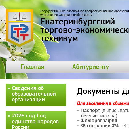
Государственное автономное профессиональное образова
учреждение Свердловской области
Екатеринбургский
торгово-экономическ
техникум
Главная
Абитуриенту
Сведения об
Документы д
образовательной
организации
Для заселения в общеж
Паспорт
(выписыватьс
2026 год Год
течение месяца)
Флюорография
единства народов
Фотографии 3*4
– 3 
России